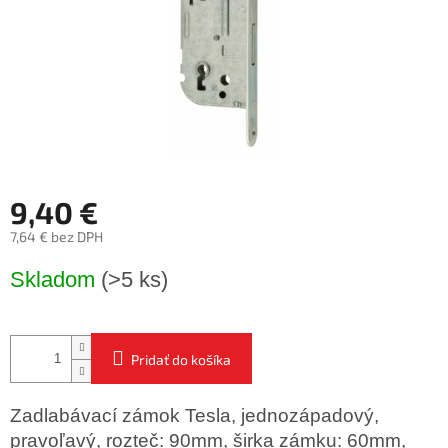
9,40 €
7,64 € bez DPH
Jednotková
Skladom
(>5 ks)
cena:
Pridať do košíka
Zadlabávací zámok Tesla, jednozápadový,
pravoľavý, rozteč: 90mm, širka zámku: 60mm,