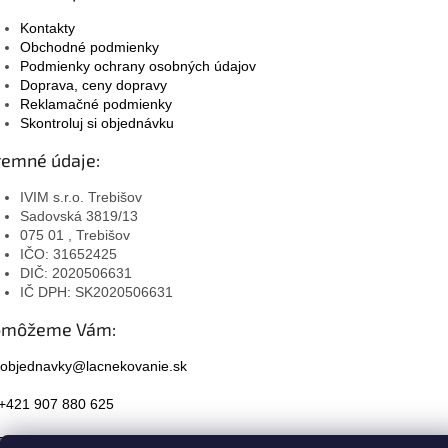
Kontakty
Obchodné podmienky
Podmienky ochrany osobných údajov
Doprava, ceny dopravy
Reklamačné podmienky
Skontroluj si objednávku
remné údaje:
IVIM s.r.o. Trebišov
Sadovská 3819/13
075 01 , Trebišov
IČO: 31652425
DIČ: 2020506631
IČ DPH: SK2020506631
omôžeme Vám:
objednavky@lacnekovanie.sk
+421 907 880 625
Facebook