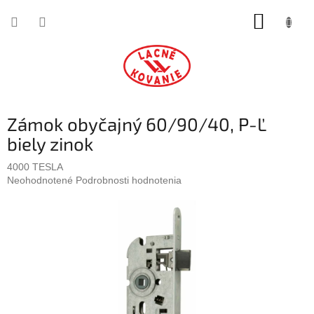
Prejsť
NÁKUP
na
obsah
KOŠÍK
Zámok obyčajný 60/90/40, P-Ľ
biely zinok
4000 TESLA
Priemerné
Neohodnotené
Podrobnosti hodnotenia
hodnotenie
produktu
je
0,0
z
5
hviezdičiek.