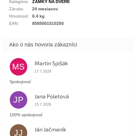
Kategória
:
ZÁMKY NA DVERE
Záruka
:
24 mesiacov
Hmotnosť
:
0.4 kg
EAN
:
8585001510250
Martin Spišák
MS
Hodnotenie obchodu je 5 z 5 hviezdičiek.
17.7.2026
Spokojnosť
Jana Poletová
JP
Hodnotenie obchodu je 5 z 5 hviezdičiek.
15.7.2026
100% spokojnosť
Ján Jačmeník
JJ
Hodnotenie obchodu je 5 z 5 hviezdičiek.