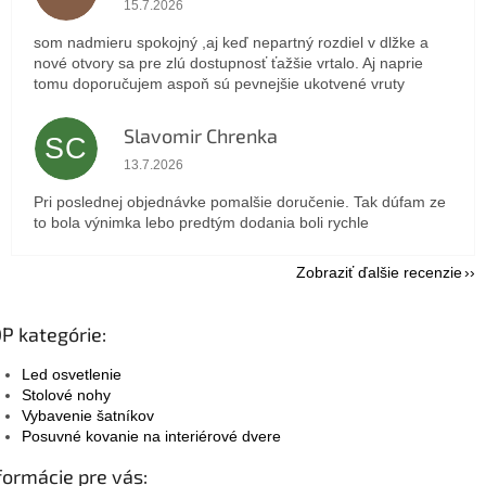
15.7.2026
som nadmieru spokojný ,aj keď nepartný rozdiel v dlžke a
nové otvory sa pre zlú dostupnosť ťažšie vrtalo. Aj naprie
tomu doporučujem aspoň sú pevnejšie ukotvené vruty
Slavomir Chrenka
SC
Hodnotenie obchodu je 5 z 5 hviezdičiek.
13.7.2026
Pri poslednej objednávke pomalšie doručenie. Tak dúfam ze
to bola výnimka lebo predtým dodania boli rychle
Zobraziť ďalšie recenzie
P kategórie:
Led osvetlenie
Stolové nohy
Vybavenie šatníkov
Posuvné kovanie na interiérové dvere
formácie pre vás: