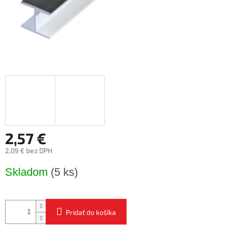
2,57 €
2,09 € bez DPH
Jednotková
Skladom
(5 ks)
cena:
Pridať do košíka