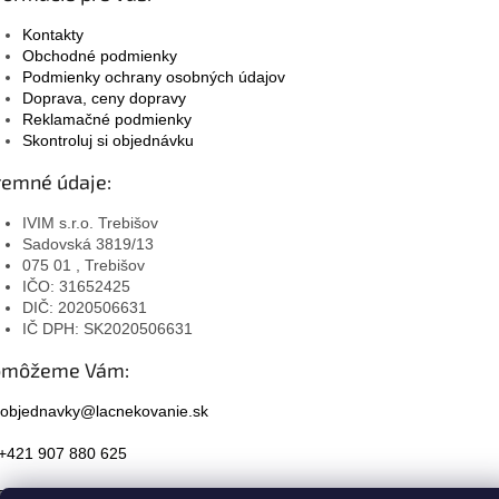
Kontakty
Obchodné podmienky
Podmienky ochrany osobných údajov
Doprava, ceny dopravy
Reklamačné podmienky
Skontroluj si objednávku
remné údaje:
IVIM s.r.o. Trebišov
Sadovská 3819/13
075 01 , Trebišov
IČO: 31652425
DIČ: 2020506631
IČ DPH: SK2020506631
omôžeme Vám:
objednavky@lacnekovanie.sk
+421 907 880 625
Facebook