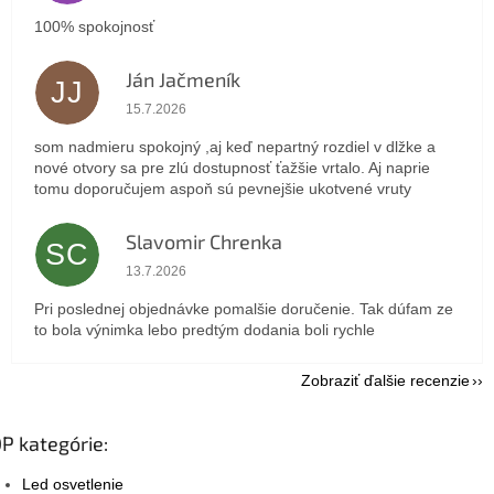
100% spokojnosť
Ján Jačmeník
JJ
Hodnotenie obchodu je 5 z 5 hviezdičiek.
15.7.2026
som nadmieru spokojný ,aj keď nepartný rozdiel v dlžke a
nové otvory sa pre zlú dostupnosť ťažšie vrtalo. Aj naprie
tomu doporučujem aspoň sú pevnejšie ukotvené vruty
Slavomir Chrenka
SC
Hodnotenie obchodu je 5 z 5 hviezdičiek.
13.7.2026
Pri poslednej objednávke pomalšie doručenie. Tak dúfam ze
to bola výnimka lebo predtým dodania boli rychle
Zobraziť ďalšie recenzie
P kategórie:
Led osvetlenie