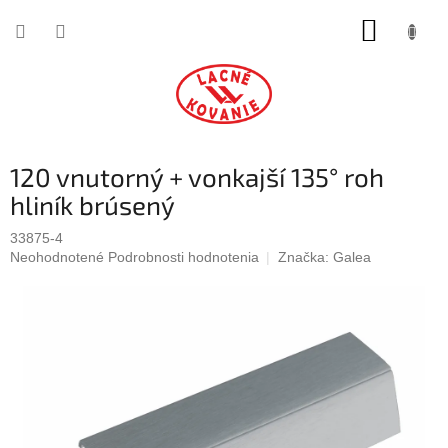
Prejsť
NÁKUP
na
obsah
KOŠÍK
120 vnutorný + vonkajší 135° roh
hliník brúsený
33875-4
Priemerné
Neohodnotené
Podrobnosti hodnotenia
Značka:
Galea
hodnotenie
produktu
je
0,0
z
5
hviezdičiek.