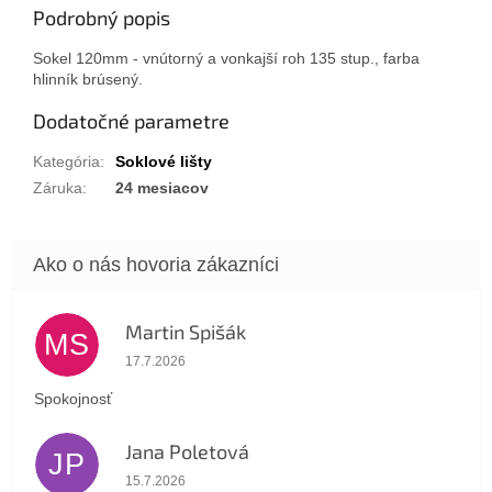
Podrobný popis
Sokel 120mm - vnútorný a vonkajší roh 135 stup., farba
hlinník brúsený.
Dodatočné parametre
Kategória
:
Soklové lišty
Záruka
:
24 mesiacov
Martin Spišák
MS
Hodnotenie obchodu je 5 z 5 hviezdičiek.
17.7.2026
Spokojnosť
Jana Poletová
JP
Hodnotenie obchodu je 5 z 5 hviezdičiek.
15.7.2026