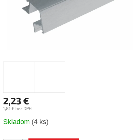
2,23 €
1,81 € bez DPH
Jednotková
Skladom
(4 ks)
cena: