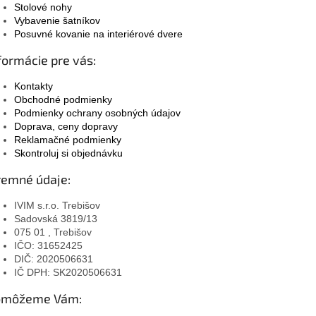
Stolové nohy
Vybavenie šatníkov
Posuvné kovanie na interiérové dvere
formácie pre vás:
Kontakty
Obchodné podmienky
Podmienky ochrany osobných údajov
Doprava, ceny dopravy
Reklamačné podmienky
Skontroluj si objednávku
remné údaje:
IVIM s.r.o. Trebišov
Sadovská 3819/13
075 01 , Trebišov
IČO: 31652425
DIČ: 2020506631
IČ DPH: SK2020506631
omôžeme Vám: