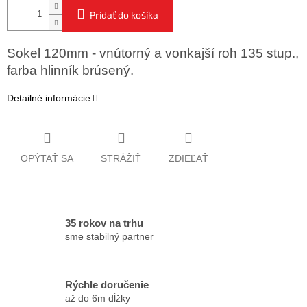
Pridať do košíka
Sokel 120mm - vnútorný a vonkajší roh 135 stup.,
farba hlinník brúsený.
Detailné informácie
OPÝTAŤ SA
STRÁŽIŤ
ZDIEĽAŤ
35 rokov na trhu
sme stabilný partner
Rýchle doručenie
až do 6m dĺžky