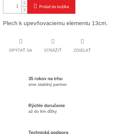
Pridať do košíka
Plech k upevňovaciemu elementu 13cm.
OPÝTAŤ SA
STRÁŽIŤ
ZDIEĽAŤ
35 rokov na trhu
sme stabilný partner
Rýchle doručenie
až do 6m dĺžky
Technická podpora