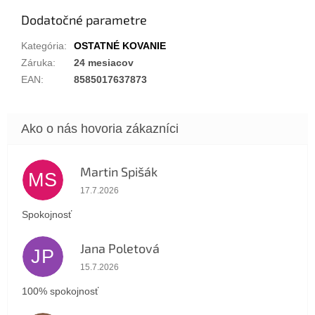
Dodatočné parametre
Kategória
:
OSTATNÉ KOVANIE
Záruka
:
24 mesiacov
EAN
:
8585017637873
Martin Spišák
MS
Hodnotenie obchodu je 5 z 5 hviezdičiek.
17.7.2026
Spokojnosť
Jana Poletová
JP
Hodnotenie obchodu je 5 z 5 hviezdičiek.
15.7.2026
100% spokojnosť