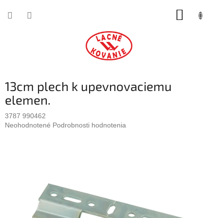
Prejsť
NÁKUP
na
obsah
KOŠÍK
13cm plech k upevnovaciemu
elemen.
3787 990462
Priemerné
Neohodnotené
Podrobnosti hodnotenia
hodnotenie
produktu
je
0,0
z
5
hviezdičiek.