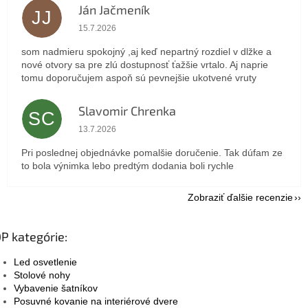
Ján Jačmeník
JJ
Hodnotenie obchodu je 5 z 5 hviezdičiek.
15.7.2026
som nadmieru spokojný ,aj keď nepartný rozdiel v dlžke a
nové otvory sa pre zlú dostupnosť ťažšie vrtalo. Aj naprie
tomu doporučujem aspoň sú pevnejšie ukotvené vruty
Slavomir Chrenka
SC
Hodnotenie obchodu je 5 z 5 hviezdičiek.
13.7.2026
Pri poslednej objednávke pomalšie doručenie. Tak dúfam ze
to bola výnimka lebo predtým dodania boli rychle
Zobraziť ďalšie recenzie
P kategórie:
Led osvetlenie
Stolové nohy
Vybavenie šatníkov
Posuvné kovanie na interiérové dvere