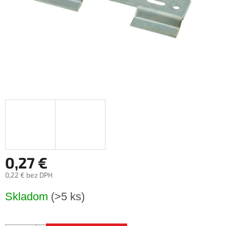
0,27 €
0,22 € bez DPH
Jednotková
Skladom
(>5 ks)
cena: