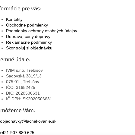
formácie pre vás:
Kontakty
Obchodné podmienky
Podmienky ochrany osobných údajov
Doprava, ceny dopravy
Reklamačné podmienky
Skontroluj si objednávku
remné údaje:
IVIM s.r.o. Trebišov
Sadovská 3819/13
075 01 , Trebišov
IČO: 31652425
DIČ: 2020506631
IČ DPH: SK2020506631
omôžeme Vám:
objednavky@lacnekovanie.sk
+421 907 880 625