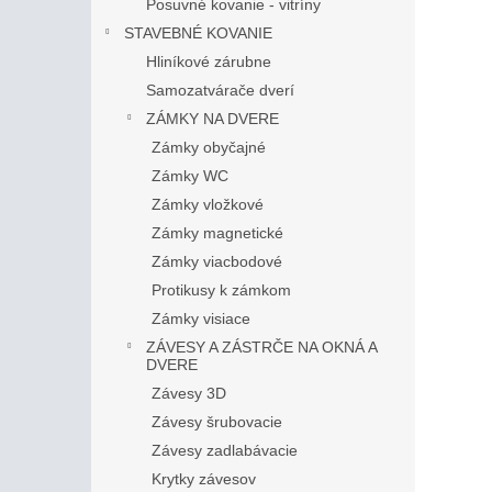
Posuvné kovanie - vitríny
STAVEBNÉ KOVANIE
Hliníkové zárubne
Samozatvárače dverí
ZÁMKY NA DVERE
Zámky obyčajné
Zámky WC
Zámky vložkové
Zámky magnetické
Zámky viacbodové
Protikusy k zámkom
Zámky visiace
ZÁVESY A ZÁSTRČE NA OKNÁ A
DVERE
Závesy 3D
Závesy šrubovacie
Závesy zadlabávacie
Krytky závesov