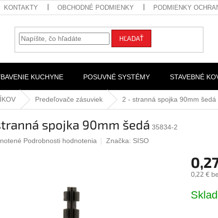
KONTAKTY
OBCHODNÉ PODMIENKY
PODMIENKY OCHRA
HĽADAŤ
YBAVENIE KUCHYNE
POSUVNÉ SYSTÉMY
STAVEBNÉ KO
ÍKOV
Predeľovače zásuviek
2 - stranná spojka 90mm šedá
 stranná spojka 90mm šedá
35834-2
rné
notené
Podrobnosti hodnotenia
Značka:
SISO
nie
0,27
u
0,22 € b
Jednotk
Skla
cena:
iek.