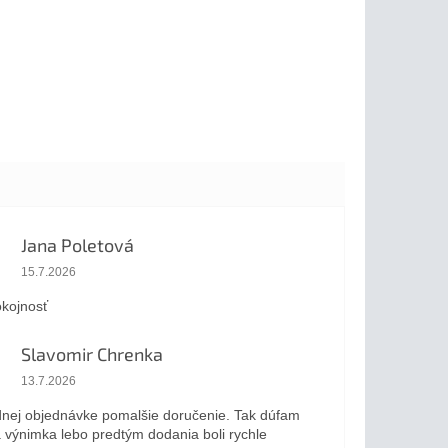
Jana Poletová
Hodnotenie obchodu je 5 z 5 hviezdičiek.
15.7.2026
kojnosť
Slavomir Chrenka
Hodnotenie obchodu je 5 z 5 hviezdičiek.
13.7.2026
dnej objednávke pomalšie doručenie. Tak dúfam
a výnimka lebo predtým dodania boli rychle