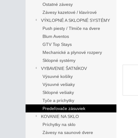
Ostatné závesy
Závesy kazetové / klavírové
VÝKLOPNÉ A SKLOPNÉ SYSTÉMY
Push piesty / Tlmiče na dvere
Blum Aventos
GTV Top Stays
Mechanické a plynové rozpery
Sklopné systémy
VYBAVENIE ŠATNÍKOV
Výsuvné košíky
Výsuvné vešiaky
Sklopné vešiaky
Tyče a príchytky
Predeľovače zásuviek
KOVANIE NA SKLO
Príchytky na sklo
Závesy na saunové dvere