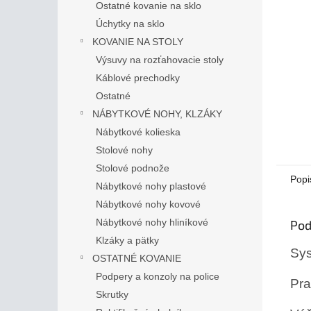
Ostatné kovanie na sklo
Úchytky na sklo
KOVANIE NA STOLY
Výsuvy na rozťahovacie stoly
Káblové prechodky
Ostatné
NÁBYTKOVÉ NOHY, KLZÁKY
Nábytkové kolieska
Stolové nohy
Stolové podnože
Popi
Nábytkové nohy plastové
Nábytkové nohy kovové
Nábytkové nohy hliníkové
Pod
Klzáky a pätky
Sys
OSTATNÉ KOVANIE
Podpery a konzoly na police
Pra
Skrutky