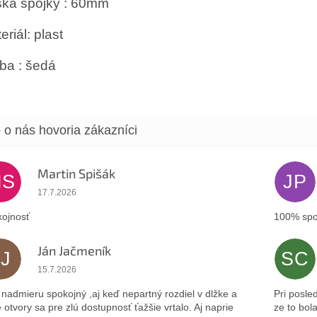
ka spojky : 60mm
eriál: plast
ba : šedá
Martin Spišák
MS
JP
Hodnotenie obchodu je 5 z 5 hviezdičiek.
17.7.2026
ojnosť
100% spo
Ján Jačmeník
JJ
SC
Hodnotenie obchodu je 5 z 5 hviezdičiek.
15.7.2026
nadmieru spokojný ,aj keď nepartný rozdiel v dlžke a
Pri posle
 otvory sa pre zlú dostupnosť ťažšie vrtalo. Aj naprie
ze to bol