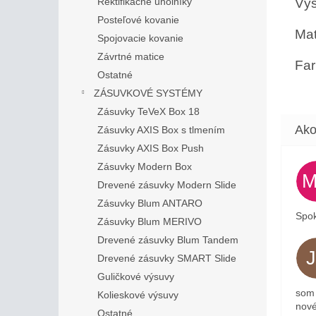
Výš
Rektifikačné uholníky
Posteľové kovanie
Mat
Spojovacie kovanie
Závrtné matice
Far
Ostatné
ZÁSUVKOVÉ SYSTÉMY
Zásuvky TeVeX Box 18
Zásuvky AXIS Box s tlmením
Zásuvky AXIS Box Push
Zásuvky Modern Box
Drevené zásuvky Modern Slide
Zásuvky Blum ANTARO
Spok
Zásuvky Blum MERIVO
Drevené zásuvky Blum Tandem
Drevené zásuvky SMART Slide
Guličkové výsuvy
som 
Kolieskové výsuvy
nové
Ostatné