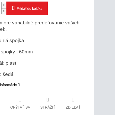
Pridať do košíka
 pre variabilné predeľovanie vašich
ek.
uhlá spojka
 spojky : 60mm
l: plast
: šedá
 informácie
OPÝTAŤ SA
STRÁŽIŤ
ZDIEĽAŤ