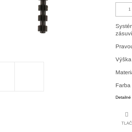
Systém
zásuvi
Pravo
Výška
Materiá
Farba 
Detailné
TLAČ