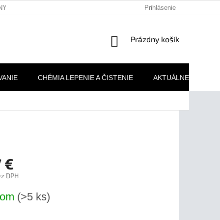
NY OSOBNÝCH ÚDAJOV
REKLAMAČNÉ PODMIENKY
Prihlásenie
MOJA 
NÁKUPNÝ
Prázdny košík
KOŠÍK
VANIE
CHÉMIA LEPENIE A ČISTENIE
AKTUÁLNE AKCIE
 €
ez DPH
ová
dom
(>5 ks)