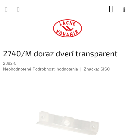
Prejsť
NÁKUP
na
obsah
KOŠÍK
2740/M doraz dverí transparent
2882-5
Priemerné
Neohodnotené
Podrobnosti hodnotenia
Značka:
SISO
hodnotenie
produktu
je
0,0
z
5
hviezdičiek.