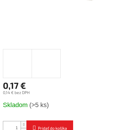
0,17 €
0,14 € bez DPH
Jednotková
Skladom
(>5 ks)
cena:
Pridať do košíka