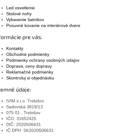
Led osvetlenie
Stolové nohy
Vybavenie šatníkov
Posuvné kovanie na interiérové dvere
formácie pre vás:
Kontakty
Obchodné podmienky
Podmienky ochrany osobných údajov
Doprava, ceny dopravy
Reklamačné podmienky
Skontroluj si objednávku
remné údaje:
IVIM s.r.o. Trebišov
Sadovská 3819/13
075 01 , Trebišov
IČO: 31652425
DIČ: 2020506631
IČ DPH: SK2020506631