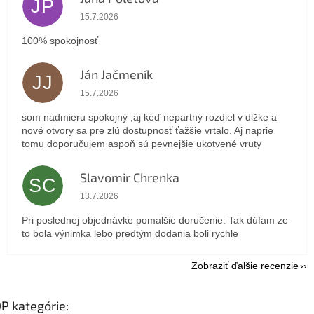
JP
Hodnotenie obchodu je 5 z 5 hviezdičiek.
15.7.2026
100% spokojnosť
Ján Jačmeník
JJ
Hodnotenie obchodu je 5 z 5 hviezdičiek.
15.7.2026
som nadmieru spokojný ,aj keď nepartný rozdiel v dlžke a
nové otvory sa pre zlú dostupnosť ťažšie vrtalo. Aj naprie
tomu doporučujem aspoň sú pevnejšie ukotvené vruty
Slavomir Chrenka
SC
Hodnotenie obchodu je 5 z 5 hviezdičiek.
13.7.2026
Pri poslednej objednávke pomalšie doručenie. Tak dúfam ze
to bola výnimka lebo predtým dodania boli rychle
Zobraziť ďalšie recenzie
P kategórie: