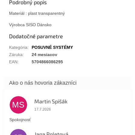
Podrobný popis
Materiál : plast transparentný
Výrobca SISO Dánsko
Dodatočné parametre
Kategória
:
POSUVNÉ SYSTÉMY
Záruka
:
24 mesiacov
EAN
:
5704866086295
Martin Spišák
MS
Hodnotenie obchodu je 5 z 5 hviezdičiek.
17.7.2026
Spokojnosť
Jana Poletová