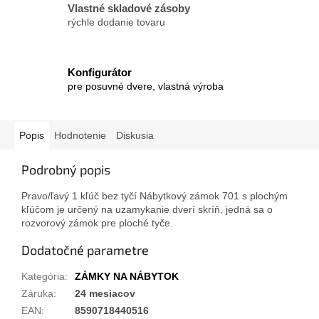
Vlastné skladové zásoby
rýchle dodanie tovaru
Konfigurátor
pre posuvné dvere, vlastná výroba
Popis
Hodnotenie
Diskusia
Podrobný popis
Pravo/ľavý 1 kľúč bez tyčí Nábytkový zámok 701 s plochým
kľúčom je určený na uzamykanie dverí skríň, jedná sa o
rozvorový zámok pre ploché tyče.
Dodatočné parametre
Kategória
:
ZÁMKY NA NÁBYTOK
Záruka
:
24 mesiacov
EAN
:
8590718440516