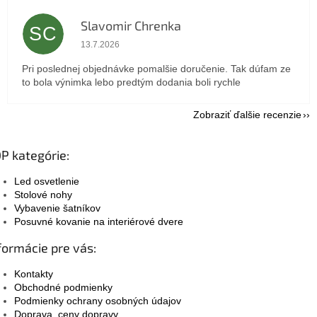
Slavomir Chrenka
SC
Hodnotenie obchodu je 5 z 5 hviezdičiek.
13.7.2026
Pri poslednej objednávke pomalšie doručenie. Tak dúfam ze
to bola výnimka lebo predtým dodania boli rychle
Zobraziť ďalšie recenzie
P kategórie:
Led osvetlenie
Stolové nohy
Vybavenie šatníkov
Posuvné kovanie na interiérové dvere
formácie pre vás:
Kontakty
Obchodné podmienky
Podmienky ochrany osobných údajov
Doprava, ceny dopravy