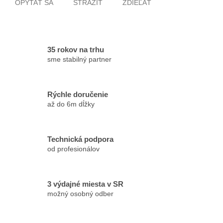
OPÝTAŤ SA
STRÁŽIŤ
ZDIEĽAŤ
35 rokov na trhu
sme stabilný partner
Rýchle doručenie
až do 6m dĺžky
Technická podpora
od profesionálov
3 výdajné miesta v SR
možný osobný odber