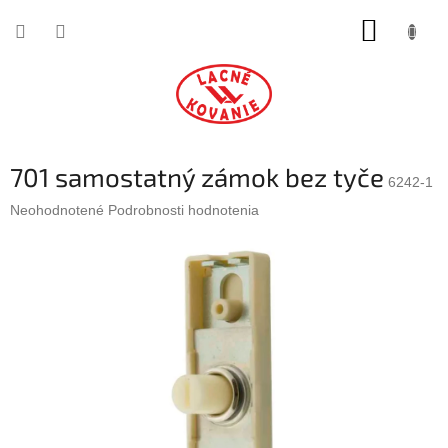
Prejsť
NÁKUP
na
obsah
KOŠÍK
701 samostatný zámok bez tyče
6242-1
Priemerné
Neohodnotené
Podrobnosti hodnotenia
hodnotenie
produktu
je
0,0
z
5
hviezdičiek.