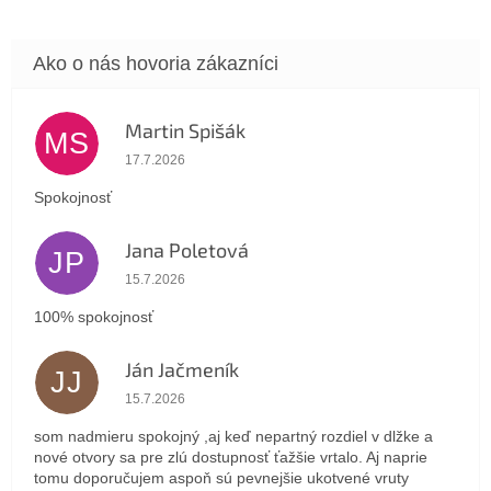
Martin Spišák
MS
Hodnotenie obchodu je 5 z 5 hviezdičiek.
17.7.2026
Spokojnosť
Jana Poletová
JP
Hodnotenie obchodu je 5 z 5 hviezdičiek.
15.7.2026
100% spokojnosť
Ján Jačmeník
JJ
Hodnotenie obchodu je 5 z 5 hviezdičiek.
15.7.2026
som nadmieru spokojný ,aj keď nepartný rozdiel v dlžke a
nové otvory sa pre zlú dostupnosť ťažšie vrtalo. Aj naprie
tomu doporučujem aspoň sú pevnejšie ukotvené vruty