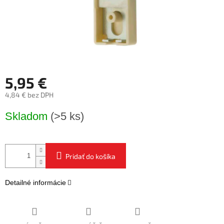
5,95 €
4,84 € bez DPH
Jednotková
Skladom
(>5 ks)
cena:
Pridať do košíka
Detailné informácie