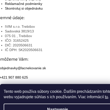
Reklamačné podmienky
Skontroluj si objednávku
remné údaje:
IVIM s.r.o. Trebišov
Sadovská 3819/13
075 01 , Trebišov
IČO: 31652425
DIČ: 2020506631
IČ DPH: SK2020506631
omôžeme Vám:
objednavky@lacnekovanie.sk
+421 907 880 625
Facebook
Tento web používa súbory cookie. Ďalším prechádzaním toht
Instagram
webu vyjadrujete súhlas s ich používaním. Viac informácií
tu
.
Nastavenie