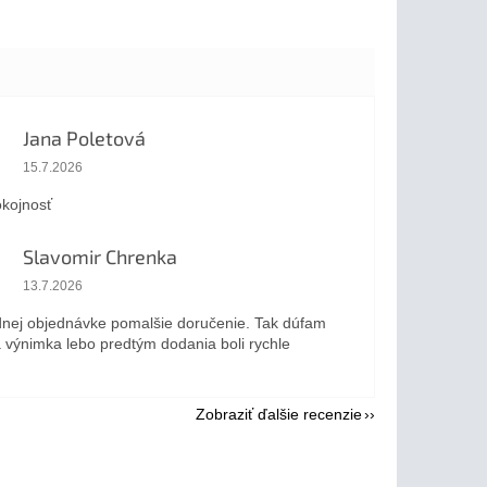
Jana Poletová
Hodnotenie obchodu je 5 z 5 hviezdičiek.
15.7.2026
kojnosť
Slavomir Chrenka
Hodnotenie obchodu je 5 z 5 hviezdičiek.
13.7.2026
dnej objednávke pomalšie doručenie. Tak dúfam
a výnimka lebo predtým dodania boli rychle
Zobraziť ďalšie recenzie