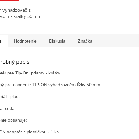
n vyhadzovač s
tom - krátky 50 mm
s
Hodnotenie
Diskusia
Značka
robný popis
tér pre Tip-On, priamy - krátky
ný pre osadenie TIP-ON vyhadzovača dĺžky 50 mm
riál: plast
a: šedá
enie obsahuje:
ON adaptér s platničkou - 1 ks