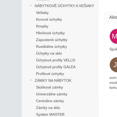
NÁBYTKOVÉ ÚCHYTKY A VEŠIAKY
Vešiaky
Kovové úchytky
Knopky
Hliníkové úchytky
Zapustené úchytky
Rustikálne úchytky
Spok
Úchytky na sklo
Úchytové profily VELLO
Úchytové profily GALEA
Profilové úchytky
som 
ZÁMKY NA NÁBYTOK
nové
Stolíkové zámky
tomu
Univerzálne zámky
Centrálne zámky
Zámky na sklo
Systém MASTER