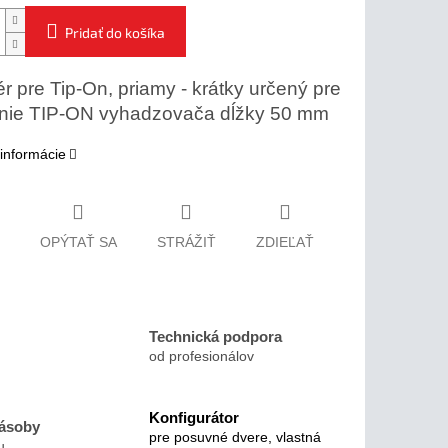
Pridať do košíka
r pre Tip-On, priamy - krátky
určený pre
nie TIP-ON vyhadzovača dĺžky 50 m
m
 informácie
OPÝTAŤ SA
STRÁŽIŤ
ZDIEĽAŤ
Technická podpora
od profesionálov
Konfigurátor
zásoby
pre posuvné dvere, vlastná
u