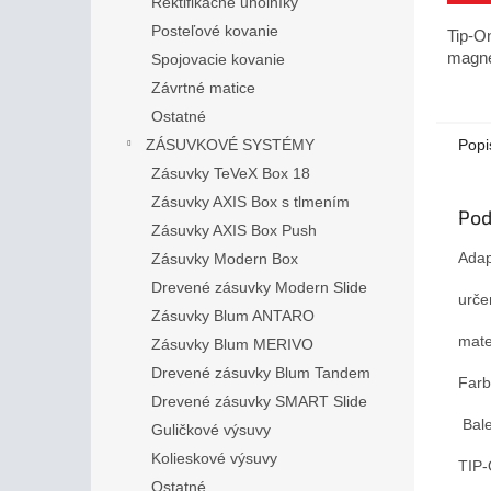
Rektifikačné uholníky
Posteľové kovanie
Tip-O
magne
Spojovacie kovanie
Závrtné matice
Ostatné
Popi
ZÁSUVKOVÉ SYSTÉMY
Zásuvky TeVeX Box 18
Zásuvky AXIS Box s tlmením
Pod
Zásuvky AXIS Box Push
Adap
Zásuvky Modern Box
Drevené zásuvky Modern Slide
urče
Zásuvky Blum ANTARO
mate
Zásuvky Blum MERIVO
Drevené zásuvky Blum Tandem
Farb
Drevené zásuvky SMART Slide
Bal
Guličkové výsuvy
Kolieskové výsuvy
TIP-
Ostatné