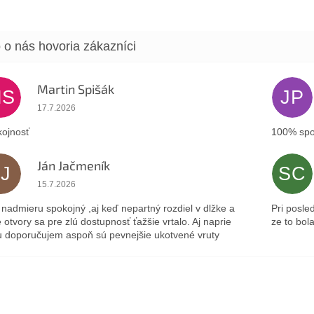
Martin Spišák
MS
JP
Hodnotenie obchodu je 5 z 5 hviezdičiek.
17.7.2026
ojnosť
100% spo
Ján Jačmeník
JJ
SC
Hodnotenie obchodu je 5 z 5 hviezdičiek.
15.7.2026
nadmieru spokojný ,aj keď nepartný rozdiel v dlžke a
Pri posle
 otvory sa pre zlú dostupnosť ťažšie vrtalo. Aj naprie
ze to bol
 doporučujem aspoň sú pevnejšie ukotvené vruty