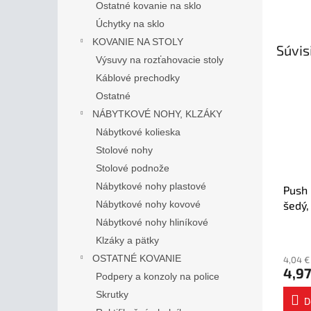
Ostatné kovanie na sklo
Úchytky na sklo
KOVANIE NA STOLY
Súvis
Výsuvy na rozťahovacie stoly
Káblové prechodky
Ostatné
NÁBYTKOVÉ NOHY, KLZÁKY
Nábytkové kolieska
Stolové nohy
Stolové podnože
Nábytkové nohy plastové
Push 
šedý
Nábytkové nohy kovové
Nábytkové nohy hliníkové
Klzáky a pätky
OSTATNÉ KOVANIE
4,04 €
4,97
Podpery a konzoly na police
Skrutky
D