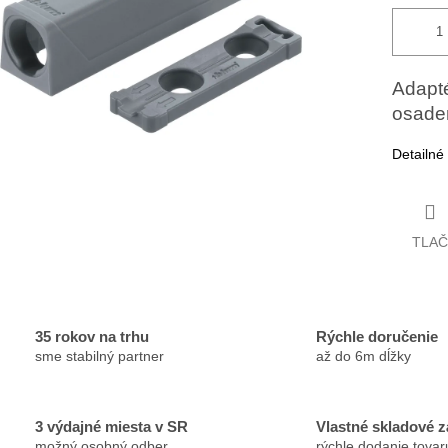
Adapté
osade
Detailné
TLAČ
35 rokov na trhu
Rýchle doručenie
sme stabilný partner
až do 6m dĺžky
3 výdajné miesta v SR
Vlastné skladové 
možný osobný odber
rýchle dodanie tovar