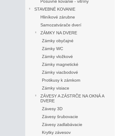
Posuvné kovanie - vitríny
STAVEBNÉ KOVANIE
Hliníkové zárubne
Samozatvárače dverí
ZÁMKY NA DVERE
Zámky obyčajné
Zámky WC
Zámky vložkové
Zámky magnetické
Zámky viacbodové
Protikusy k zámkom
Zámky visiace
ZÁVESY A ZÁSTRČE NA OKNÁ A
DVERE
Závesy 3D
Závesy šrubovacie
Závesy zadlabávacie
Krytky závesov