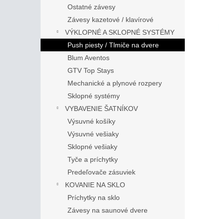
Ostatné závesy
Závesy kazetové / klavírové
VÝKLOPNÉ A SKLOPNÉ SYSTÉMY
Push piesty / Tlmiče na dvere
Blum Aventos
GTV Top Stays
Mechanické a plynové rozpery
Sklopné systémy
VYBAVENIE ŠATNÍKOV
Výsuvné košíky
Výsuvné vešiaky
Sklopné vešiaky
Tyče a príchytky
Predeľovače zásuviek
KOVANIE NA SKLO
Príchytky na sklo
Závesy na saunové dvere