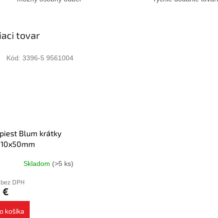
iaci tovar
Kód:
3396-5 9561004
piest Blum krátky
, 10x50mm
Skladom
(>5 ks)
 bez DPH
 €
o košíka