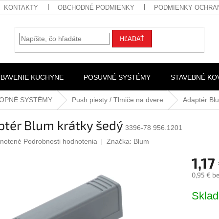
KONTAKTY
OBCHODNÉ PODMIENKY
PODMIENKY OCHRA
HĽADAŤ
YBAVENIE KUCHYNE
POSUVNÉ SYSTÉMY
STAVEBNÉ KO
LOPNÉ SYSTÉMY
Push piesty / Tlmiče na dvere
Adaptér Bl
ptér Blum krátky šedý
3396-78 956.1201
rné
notené
Podrobnosti hodnotenia
Značka:
Blum
nie
1,17
u
0,95 € b
Jednotk
Skla
cena:
iek.