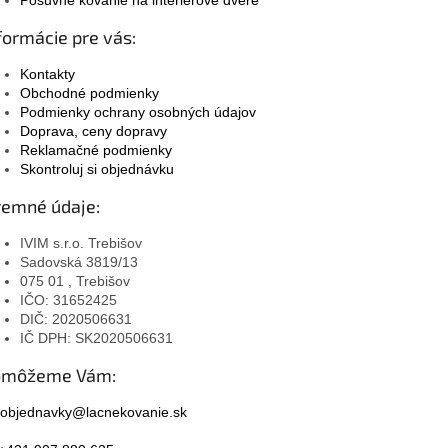
formácie pre vás:
Kontakty
Obchodné podmienky
Podmienky ochrany osobných údajov
Doprava, ceny dopravy
Reklamačné podmienky
Skontroluj si objednávku
remné údaje:
IVIM s.r.o. Trebišov
Sadovská 3819/13
075 01 , Trebišov
IČO: 31652425
DIČ: 2020506631
IČ DPH: SK2020506631
omôžeme Vám:
objednavky@lacnekovanie.sk