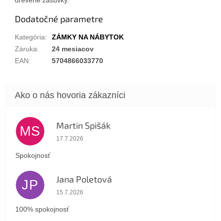
Dodatočné parametre
Kategória
:
ZÁMKY NA NÁBYTOK
Záruka
:
24 mesiacov
EAN
:
5704866033770
Martin Spišák
MS
Hodnotenie obchodu je 5 z 5 hviezdičiek.
17.7.2026
Spokojnosť
Jana Poletová
JP
Hodnotenie obchodu je 5 z 5 hviezdičiek.
15.7.2026
100% spokojnosť