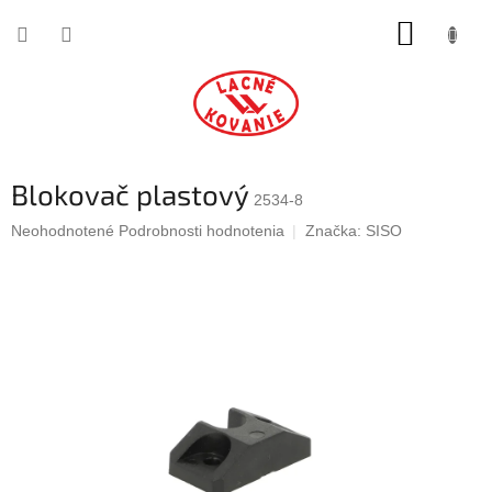
Prejsť
NÁKUP
na
obsah
KOŠÍK
Blokovač plastový
2534-8
Priemerné
Neohodnotené
Podrobnosti hodnotenia
Značka:
SISO
hodnotenie
produktu
je
0,0
z
5
hviezdičiek.