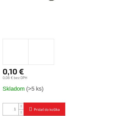
0,10 €
0,08 € bez DPH
Jednotková
Skladom
(>5 ks)
cena:
Pridať do košíka