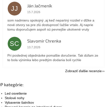
Ján Jačmeník
JJ
Hodnotenie obchodu je 5 z 5 hviezdičiek.
15.7.2026
som nadmieru spokojný ,aj keď nepartný rozdiel v dlžke a
nové otvory sa pre zlú dostupnosť ťažšie vrtalo. Aj naprie
tomu doporučujem aspoň sú pevnejšie ukotvené vruty
Slavomir Chrenka
SC
Hodnotenie obchodu je 5 z 5 hviezdičiek.
13.7.2026
Pri poslednej objednávke pomalšie doručenie. Tak dúfam ze
to bola výnimka lebo predtým dodania boli rychle
Zobraziť ďalšie recenzie
P kategórie:
Led osvetlenie
Stolové nohy
Vybavenie šatníkov
Posuvné kovanie na interiérové dvere