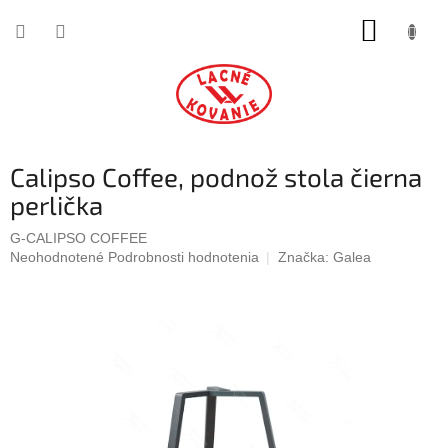
Prejsť
NÁKUP
na
obsah
KOŠÍK
Calipso Coffee, podnož stola čierna
perlička
G-CALIPSO COFFEE
Priemerné
Neohodnotené
Podrobnosti hodnotenia
Značka:
Galea
hodnotenie
produktu
je
0,0
z
5
hviezdičiek.