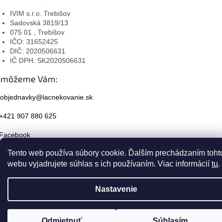
IVIM s.r.o. Trebišov
Sadovská 3819/13
075 01 , Trebišov
IČO: 31652425
DIČ: 2020506631
IČ DPH: SK2020506631
omôžeme Vám:
objednavky@lacnekovanie.sk
+421 907 880 625
Facebook
Tento web používa súbory cookie. Ďalším prechádzaním toht
Instagram
webu vyjadrujete súhlas s ich používaním. Viac informácií
tu
.
Nastavenie
Odmietnuť
Súhlasím