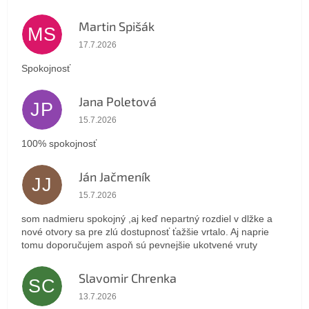
Martin Spišák
MS
Hodnotenie obchodu je 5 z 5 hviezdičiek.
17.7.2026
Spokojnosť
Jana Poletová
JP
Hodnotenie obchodu je 5 z 5 hviezdičiek.
15.7.2026
100% spokojnosť
Ján Jačmeník
JJ
Hodnotenie obchodu je 5 z 5 hviezdičiek.
15.7.2026
som nadmieru spokojný ,aj keď nepartný rozdiel v dlžke a
nové otvory sa pre zlú dostupnosť ťažšie vrtalo. Aj naprie
tomu doporučujem aspoň sú pevnejšie ukotvené vruty
Slavomir Chrenka
SC
Hodnotenie obchodu je 5 z 5 hviezdičiek.
13.7.2026