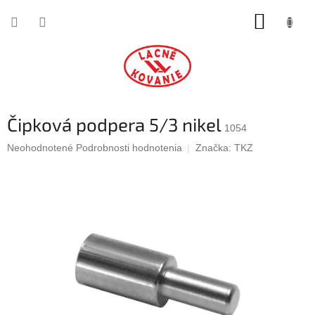
Prejsť
NÁKUP
na
obsah
KOŠÍK
Čipková podpera 5/3 nikel
1054
Priemerné
Neohodnotené
Podrobnosti hodnotenia
Značka:
TKZ
hodnotenie
produktu
je
0,0
z
5
hviezdičiek.