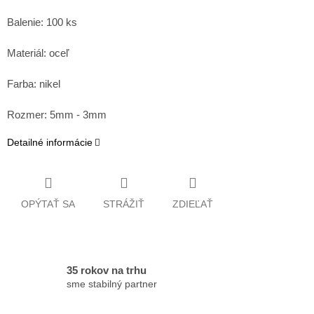
Balenie: 100 ks
Materiál: oceľ
Farba: nikel
Rozmer: 5mm - 3mm
Detailné informácie
OPÝTAŤ SA
STRÁŽIŤ
ZDIEĽAŤ
35 rokov na trhu
sme stabilný partner