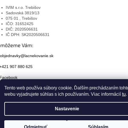
IVIM s.r.o. Trebišov
Sadovská 3819/13
075 01 , Trebišov
IČO: 31652425
DIČ: 2020506631
IČ DPH: SK2020506631
omôžeme Vám:
objednavky@lacnekovanie.sk
+421 907 880 625
Facebook
Tento web používa súbory cookie. Ďalším prechádzaním toht
Instagram
webu vyjadrujete súhlas s ich používaním. Viac informácií
tu
.
Nastavenie
Odmietnuť
Súhlasím