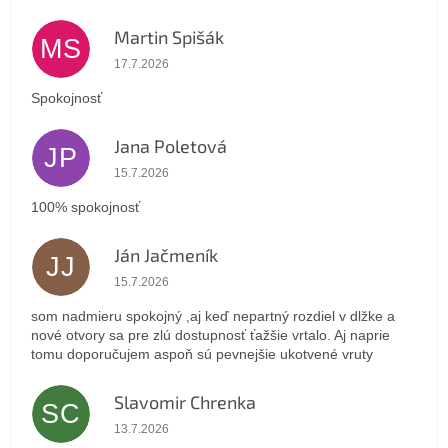
Martin Spišák
MS
Hodnotenie obchodu je 5 z 5 hviezdičiek.
17.7.2026
Spokojnosť
Jana Poletová
JP
Hodnotenie obchodu je 5 z 5 hviezdičiek.
15.7.2026
100% spokojnosť
Ján Jačmeník
JJ
Hodnotenie obchodu je 5 z 5 hviezdičiek.
15.7.2026
som nadmieru spokojný ,aj keď nepartný rozdiel v dlžke a
nové otvory sa pre zlú dostupnosť ťažšie vrtalo. Aj naprie
tomu doporučujem aspoň sú pevnejšie ukotvené vruty
Slavomir Chrenka
SC
Hodnotenie obchodu je 5 z 5 hviezdičiek.
13.7.2026