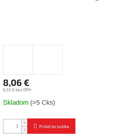
8,06 €
6,55 € bez DPH
Jednotková
Skladom
(>5 Cks)
cena:
Pridať do košíka