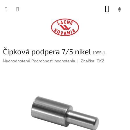
Prejsť
NÁKUP
na
obsah
KOŠÍK
Čipková podpera 7/5 nikel
1055-1
Priemerné
Neohodnotené
Podrobnosti hodnotenia
Značka:
TKZ
hodnotenie
produktu
je
0,0
z
5
hviezdičiek.