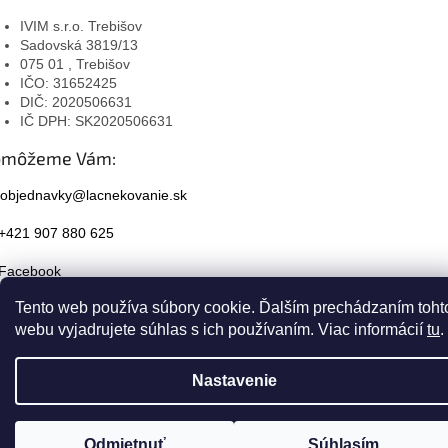
IVIM s.r.o. Trebišov
Sadovská 3819/13
075 01 , Trebišov
IČO: 31652425
DIČ: 2020506631
IČ DPH: SK2020506631
omôžeme Vám:
objednavky@lacnekovanie.sk
+421 907 880 625
Facebook
Tento web používa súbory cookie. Ďalším prechádzaním toht
Instagram
webu vyjadrujete súhlas s ich používaním. Viac informácií
tu
.
Nastavenie
Odmietnuť
Súhlasím