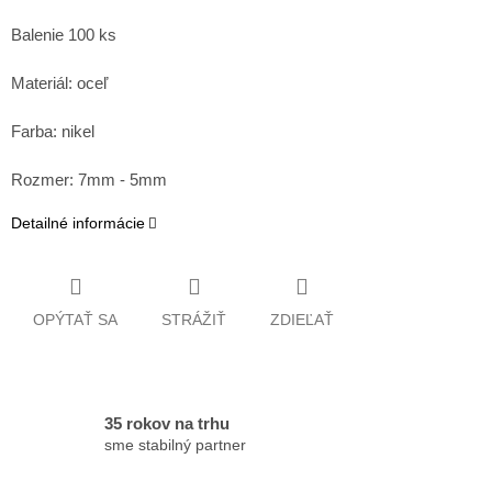
Balenie 100 ks
Materiál: oceľ
Farba: nikel
Rozmer: 7mm - 5mm
Detailné informácie
OPÝTAŤ SA
STRÁŽIŤ
ZDIEĽAŤ
35 rokov na trhu
sme stabilný partner