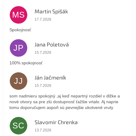
Martin Spišák
MS
Hodnotenie obchodu je 5 z 5 hviezdičiek.
17.7.2026
Spokojnosť
Jana Poletová
JP
Hodnotenie obchodu je 5 z 5 hviezdičiek.
15.7.2026
100% spokojnosť
Ján Jačmeník
JJ
Hodnotenie obchodu je 5 z 5 hviezdičiek.
15.7.2026
som nadmieru spokojný ,aj keď nepartný rozdiel v dlžke a
nové otvory sa pre zlú dostupnosť ťažšie vrtalo. Aj naprie
tomu doporučujem aspoň sú pevnejšie ukotvené vruty
Slavomir Chrenka
SC
Hodnotenie obchodu je 5 z 5 hviezdičiek.
13.7.2026