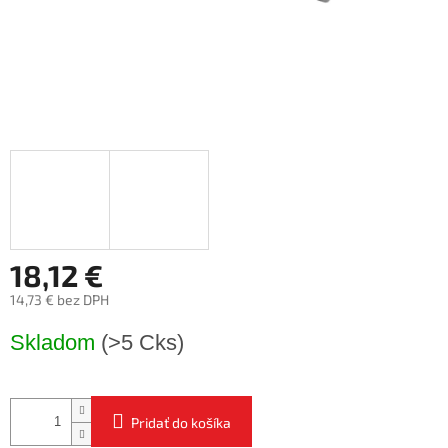
18,12 €
14,73 € bez DPH
Jednotková
Skladom
(>5 Cks)
cena:
Pridať do košíka