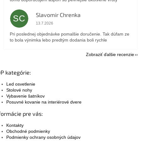
Slavomir Chrenka
SC
Hodnotenie obchodu je 5 z 5 hviezdičiek.
13.7.2026
Pri poslednej objednávke pomalšie doručenie. Tak dúfam ze
to bola výnimka lebo predtým dodania boli rychle
Zobraziť ďalšie recenzie
P kategórie:
Led osvetlenie
Stolové nohy
Vybavenie šatníkov
Posuvné kovanie na interiérové dvere
formácie pre vás:
Kontakty
Obchodné podmienky
Podmienky ochrany osobných údajov