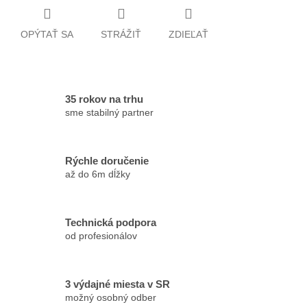
OPÝTAŤ SA
STRÁŽIŤ
ZDIEĽAŤ
35 rokov na trhu
sme stabilný partner
Rýchle doručenie
až do 6m dĺžky
Technická podpora
od profesionálov
3 výdajné miesta v SR
možný osobný odber