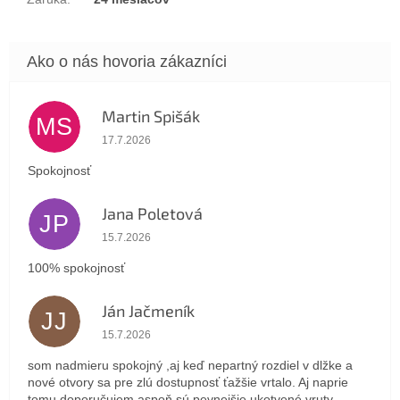
Martin Spišák
MS
Hodnotenie obchodu je 5 z 5 hviezdičiek.
17.7.2026
Spokojnosť
Jana Poletová
JP
Hodnotenie obchodu je 5 z 5 hviezdičiek.
15.7.2026
100% spokojnosť
Ján Jačmeník
JJ
Hodnotenie obchodu je 5 z 5 hviezdičiek.
15.7.2026
som nadmieru spokojný ,aj keď nepartný rozdiel v dlžke a
nové otvory sa pre zlú dostupnosť ťažšie vrtalo. Aj naprie
tomu doporučujem aspoň sú pevnejšie ukotvené vruty