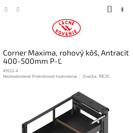
Prejsť
NÁKUP
na
obsah
KOŠÍK
Corner Maxima, rohový kôš, Antracit
400-500mm P-Ľ
49111-4
Priemerné
Neohodnotené
Podrobnosti hodnotenia
Značka:
REJS
hodnotenie
produktu
je
0,0
z
5
hviezdičiek.