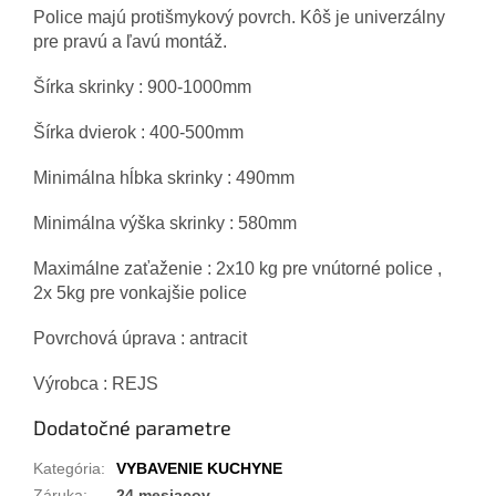
Police majú protišmykový povrch. Kôš je univerzálny
pre pravú a ľavú montáž.
Šírka skrinky : 900-1000mm
Šírka dvierok : 400-500mm
Minimálna hĺbka skrinky : 490mm
Minimálna výška skrinky : 580mm
Maximálne zaťaženie : 2x10 kg pre vnútorné police ,
2x 5kg pre vonkajšie police
Povrchová úprava : antracit
Výrobca : REJS
Dodatočné parametre
Kategória
:
VYBAVENIE KUCHYNE
Záruka
:
24 mesiacov