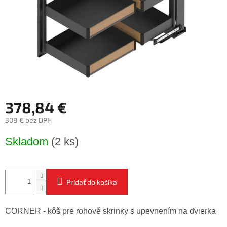
378,84 €
308 € bez DPH
Jednotková
Skladom
(2 ks)
cena:
Pridať do košíka
CORNER - kôš pre rohové skrinky s upevnením na dvierka