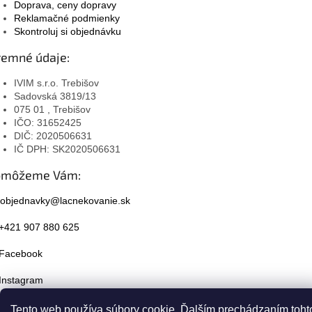
Doprava, ceny dopravy
Reklamačné podmienky
Skontroluj si objednávku
remné údaje:
IVIM s.r.o. Trebišov
Sadovská 3819/13
075 01 , Trebišov
IČO: 31652425
DIČ: 2020506631
IČ DPH: SK2020506631
omôžeme Vám:
objednavky@lacnekovanie.sk
+421 907 880 625
Facebook
Instagram
Tento web používa súbory cookie. Ďalším prechádzaním toht