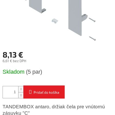
8,13 €
6,61 € bez DPH
Jednotková
Skladom
(5 par)
cena:
Pridať do košíka
TANDEMBOX antaro, držiak čela pre vnútornú
zásuvku "C"