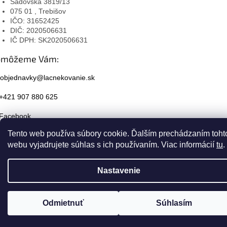
Sadovská 3819/13
075 01 , Trebišov
IČO: 31652425
DIČ: 2020506631
IČ DPH: SK2020506631
omôžeme Vám:
objednavky@lacnekovanie.sk
+421 907 880 625
Facebook
Tento web používa súbory cookie. Ďalším prechádzaním toht
Instagram
webu vyjadrujete súhlas s ich používaním. Viac informácií
tu
.
Nastavenie
Odmietnuť
Súhlasím