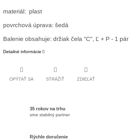
materiál: plast
povrchová úprava: šedá
Balenie obsahuje:
držiak čela "C", Ľ + P - 1 pár
Detailné informácie
OPÝTAŤ SA
STRÁŽIŤ
ZDIEĽAŤ
35 rokov na trhu
sme stabilný partner
Rýchle doručenie