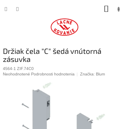
Prejsť
NÁKUP
na
obsah
KOŠÍK
Držiak čela "C" šedá vnútorná
zásuvka
4564-1 ZIF.74C0
Priemerné
Neohodnotené
Podrobnosti hodnotenia
Značka:
Blum
hodnotenie
produktu
je
0,0
z
5
hviezdičiek.