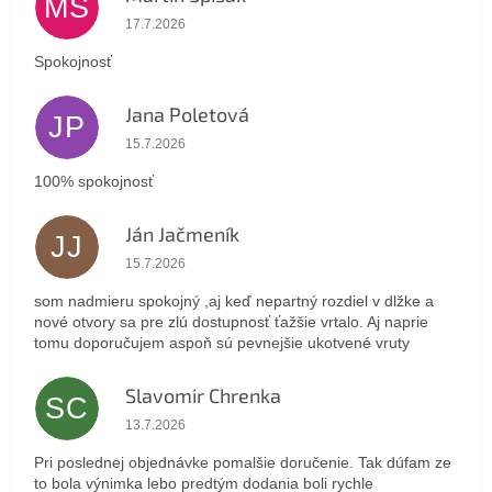
MS
Hodnotenie obchodu je 5 z 5 hviezdičiek.
17.7.2026
Spokojnosť
Jana Poletová
JP
Hodnotenie obchodu je 5 z 5 hviezdičiek.
15.7.2026
100% spokojnosť
Ján Jačmeník
JJ
Hodnotenie obchodu je 5 z 5 hviezdičiek.
15.7.2026
som nadmieru spokojný ,aj keď nepartný rozdiel v dlžke a
nové otvory sa pre zlú dostupnosť ťažšie vrtalo. Aj naprie
tomu doporučujem aspoň sú pevnejšie ukotvené vruty
Slavomir Chrenka
SC
Hodnotenie obchodu je 5 z 5 hviezdičiek.
13.7.2026
Pri poslednej objednávke pomalšie doručenie. Tak dúfam ze
to bola výnimka lebo predtým dodania boli rychle