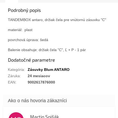
Podrobný popis
TANDEMBOX antaro, držiak čela pre vnútornú zásuvku "C"
materiál: plast
povrchová úprava: šedá
Balenie obsahuje:
držiak čela "C", Ľ + P - 1 pár
Dodatočné parametre
Kategória
:
Zásuvky Blum ANTARO
Záruka
:
24 mesiacov
EAN
:
9002617876000
Martin Spišák