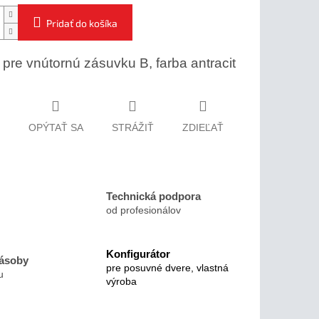
Pridať do košíka
 pre vnútornú zásuvku B, farba antracit
OPÝTAŤ SA
STRÁŽIŤ
ZDIEĽAŤ
Technická podpora
od profesionálov
Konfigurátor
zásoby
pre posuvné dvere, vlastná
u
výroba