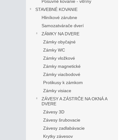
Posuvné kovanie - vitríny
STAVEBNÉ KOVANIE
Hliníkové zárubne
Samozatvárače dverí
ZÁMKY NA DVERE
Zámky obyčajné
Zámky WC
Zámky vložkové
Zámky magnetické
Zámky viacbodové
Protikusy k zámkom
Zámky visiace
ZÁVESY A ZÁSTRČE NA OKNÁ A
DVERE
Závesy 3D
Závesy šrubovacie
Závesy zadlabávacie
Krytky závesov