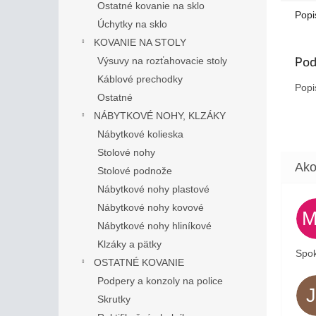
Ostatné kovanie na sklo
Popi
Úchytky na sklo
KOVANIE NA STOLY
Pod
Výsuvy na rozťahovacie stoly
Káblové prechodky
Popi
Ostatné
NÁBYTKOVÉ NOHY, KLZÁKY
Nábytkové kolieska
Stolové nohy
Stolové podnože
Nábytkové nohy plastové
Nábytkové nohy kovové
Nábytkové nohy hliníkové
Klzáky a pätky
Spok
OSTATNÉ KOVANIE
Podpery a konzoly na police
Skrutky