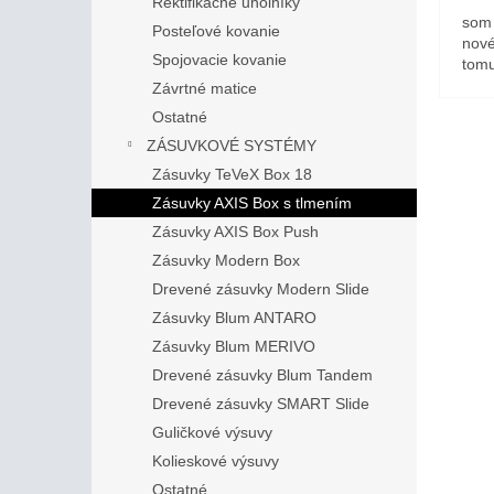
Rektifikačné uholníky
som 
Posteľové kovanie
nové
Spojovacie kovanie
tomu
Závrtné matice
Ostatné
ZÁSUVKOVÉ SYSTÉMY
Zásuvky TeVeX Box 18
Zásuvky AXIS Box s tlmením
Zásuvky AXIS Box Push
Zásuvky Modern Box
Drevené zásuvky Modern Slide
Zásuvky Blum ANTARO
Zásuvky Blum MERIVO
Drevené zásuvky Blum Tandem
Drevené zásuvky SMART Slide
Guličkové výsuvy
Kolieskové výsuvy
Ostatné