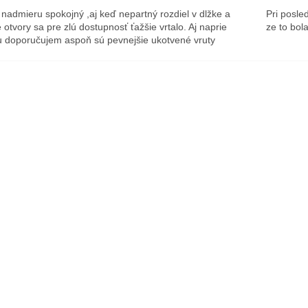
nadmieru spokojný ,aj keď nepartný rozdiel v dlžke a
Pri posle
 otvory sa pre zlú dostupnosť ťažšie vrtalo. Aj naprie
ze to bol
 doporučujem aspoň sú pevnejšie ukotvené vruty