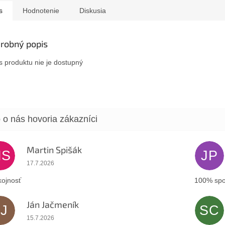
s
Hodnotenie
Diskusia
robný popis
s produktu nie je dostupný
Martin Spišák
MS
JP
Hodnotenie obchodu je 5 z 5 hviezdičiek.
17.7.2026
ojnosť
100% spo
Ján Jačmeník
JJ
SC
Hodnotenie obchodu je 5 z 5 hviezdičiek.
15.7.2026