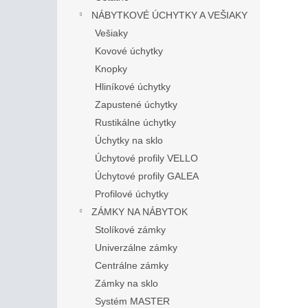
NÁBYTKOVÉ ÚCHYTKY A VEŠIAKY
Vešiaky
Kovové úchytky
Knopky
Hliníkové úchytky
Zapustené úchytky
Rustikálne úchytky
Úchytky na sklo
Úchytové profily VELLO
Úchytové profily GALEA
Profilové úchytky
ZÁMKY NA NÁBYTOK
Stolíkové zámky
Univerzálne zámky
Centrálne zámky
Zámky na sklo
Systém MASTER