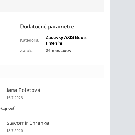
Dodatočné parametre
Zásuvky AXIS Box s
Kategória
:
tlmením
Záruka
:
24 mesiacov
Jana Poletová
Hodnotenie obchodu je 5 z 5 hviezdičiek.
15.7.2026
kojnosť
Slavomir Chrenka
Hodnotenie obchodu je 5 z 5 hviezdičiek.
13.7.2026