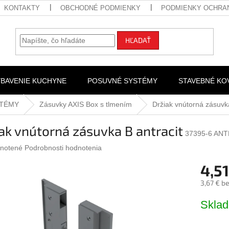
KONTAKTY
OBCHODNÉ PODMIENKY
PODMIENKY OCHRA
HĽADAŤ
YBAVENIE KUCHYNE
POSUVNÉ SYSTÉMY
STAVEBNÉ KO
STÉMY
Zásuvky AXIS Box s tlmením
Držiak vnútorná zásuvka
ak vnútorná zásuvka B antracit
37395-6 AN
rné
notené
Podrobnosti hodnotenia
nie
4,51
u
3,67 € b
Jednotk
Skla
cena:
iek.