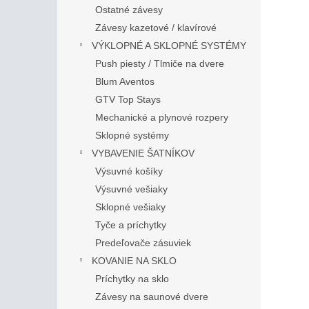
Ostatné závesy
Závesy kazetové / klavírové
VÝKLOPNÉ A SKLOPNÉ SYSTÉMY
Push piesty / Tlmiče na dvere
Blum Aventos
GTV Top Stays
Mechanické a plynové rozpery
Sklopné systémy
VYBAVENIE ŠATNÍKOV
Výsuvné košíky
Výsuvné vešiaky
Sklopné vešiaky
Tyče a príchytky
Predeľovače zásuviek
KOVANIE NA SKLO
Príchytky na sklo
Závesy na saunové dvere