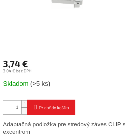
3,74 €
3,04 € bez DPH
Jednotková
Skladom
(>5 ks)
cena:
Pridať do košíka
Adaptačná podložka pre stredový záves CLIP s
excentrom