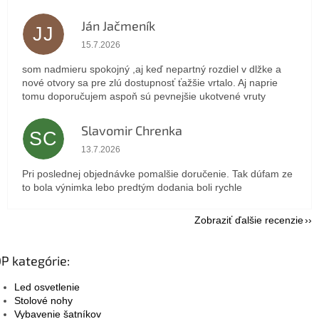
Ján Jačmeník
JJ
Hodnotenie obchodu je 5 z 5 hviezdičiek.
15.7.2026
som nadmieru spokojný ,aj keď nepartný rozdiel v dlžke a
nové otvory sa pre zlú dostupnosť ťažšie vrtalo. Aj naprie
tomu doporučujem aspoň sú pevnejšie ukotvené vruty
Slavomir Chrenka
SC
Hodnotenie obchodu je 5 z 5 hviezdičiek.
13.7.2026
Pri poslednej objednávke pomalšie doručenie. Tak dúfam ze
to bola výnimka lebo predtým dodania boli rychle
Zobraziť ďalšie recenzie
P kategórie:
Led osvetlenie
Stolové nohy
Vybavenie šatníkov