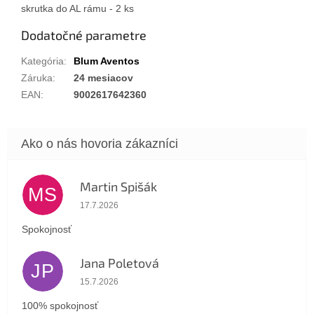
skrutka do AL rámu - 2 ks
Dodatočné parametre
Kategória
:
Blum Aventos
Záruka
:
24 mesiacov
EAN
:
9002617642360
Martin Spišák
MS
Hodnotenie obchodu je 5 z 5 hviezdičiek.
17.7.2026
Spokojnosť
Jana Poletová
JP
Hodnotenie obchodu je 5 z 5 hviezdičiek.
15.7.2026
100% spokojnosť