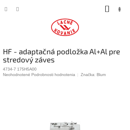
Prejsť
NÁKUP
na
obsah
KOŠÍK
HF - adaptačná podložka Al+Al pre
stredový záves
4734-7 175H5A00
Priemerné
Neohodnotené
Podrobnosti hodnotenia
Značka:
Blum
hodnotenie
produktu
je
0,0
z
5
hviezdičiek.