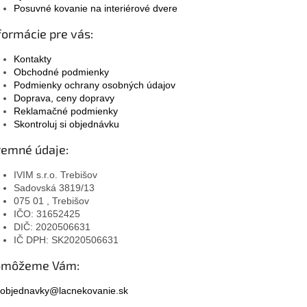
Posuvné kovanie na interiérové dvere
formácie pre vás:
Kontakty
Obchodné podmienky
Podmienky ochrany osobných údajov
Doprava, ceny dopravy
Reklamačné podmienky
Skontroluj si objednávku
remné údaje:
IVIM s.r.o. Trebišov
Sadovská 3819/13
075 01 , Trebišov
IČO: 31652425
DIČ: 2020506631
IČ DPH: SK2020506631
omôžeme Vám:
objednavky@lacnekovanie.sk