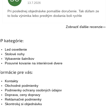
Hodnotenie obchodu je 5 z 5 hviezdičiek.
13.7.2026
Pri poslednej objednávke pomalšie doručenie. Tak dúfam ze
to bola výnimka lebo predtým dodania boli rychle
Zobraziť ďalšie recenzie
P kategórie:
Led osvetlenie
Stolové nohy
Vybavenie šatníkov
Posuvné kovanie na interiérové dvere
formácie pre vás:
Kontakty
Obchodné podmienky
Podmienky ochrany osobných údajov
Doprava, ceny dopravy
Reklamačné podmienky
Skontroluj si objednávku