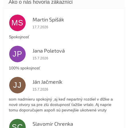
Martin Spišák
MS
Hodnotenie obchodu je 5 z 5 hviezdičiek.
17.7.2026
Spokojnosť
Jana Poletová
JP
Hodnotenie obchodu je 5 z 5 hviezdičiek.
15.7.2026
100% spokojnosť
Ján Jačmeník
JJ
Hodnotenie obchodu je 5 z 5 hviezdičiek.
15.7.2026
som nadmieru spokojný ,aj keď nepartný rozdiel v dlžke a
nové otvory sa pre zlú dostupnosť ťažšie vrtalo. Aj naprie
tomu doporučujem aspoň sú pevnejšie ukotvené vruty
Slavomir Chrenka
SC