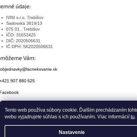
remné údaje:
IVIM s.r.o. Trebišov
Sadovská 3819/13
075 01 , Trebišov
IČO: 31652425
DIČ: 2020506631
IČ DPH: SK2020506631
omôžeme Vám:
objednavky@lacnekovanie.sk
+421 907 880 625
Facebook
Instagram
Tento web používa súbory cookie. Ďalším prechádzaním toht
webu vyjadrujete súhlas s ich používaním. Viac informácií
tu
.
Nastavenie