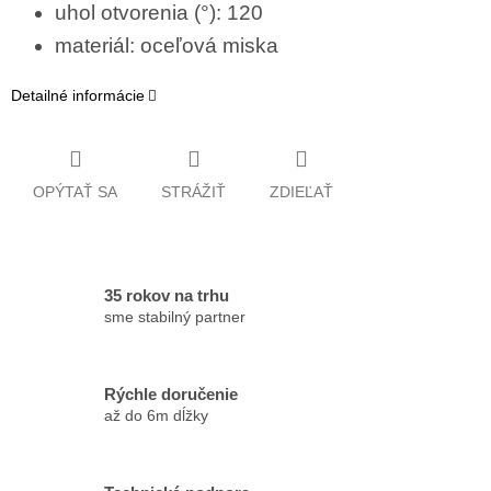
uhol otvorenia (°): 120
materiál: oceľová miska
Detailné informácie
OPÝTAŤ SA
STRÁŽIŤ
ZDIEĽAŤ
35 rokov na trhu
sme stabilný partner
Rýchle doručenie
až do 6m dĺžky