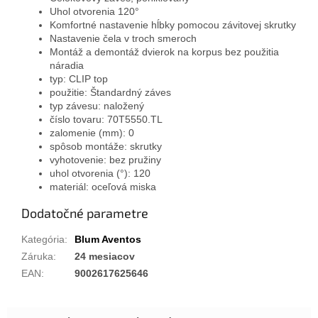
Uhol otvorenia 120°
Komfortné nastavenie hĺbky pomocou závitovej skrutky
Nastavenie čela v troch smeroch
Montáž a demontáž dvierok na korpus bez použitia
náradia
typ: CLIP top
použitie: Štandardný záves
typ závesu: naložený
číslo tovaru: 70T5550.TL
zalomenie (mm): 0
spôsob montáže: skrutky
vyhotovenie: bez pružiny
uhol otvorenia (°): 120
materiál: oceľová miska
Dodatočné parametre
Kategória
:
Blum Aventos
Záruka
:
24 mesiacov
EAN
:
9002617625646