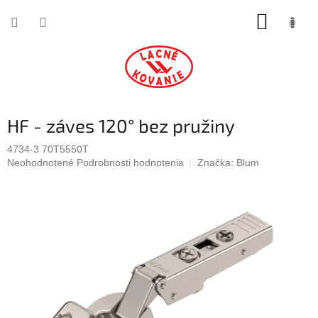
Prejsť
NÁKUP
na
obsah
KOŠÍK
HF - záves 120° bez pružiny
4734-3 70T5550T
Priemerné
Neohodnotené
Podrobnosti hodnotenia
Značka:
Blum
hodnotenie
produktu
je
0,0
z
5
hviezdičiek.