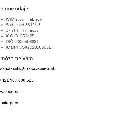
remné údaje:
IVIM s.r.o. Trebišov
Sadovská 3819/13
075 01 , Trebišov
IČO: 31652425
DIČ: 2020506631
IČ DPH: SK2020506631
omôžeme Vám:
objednavky@lacnekovanie.sk
+421 907 880 625
Facebook
Instagram