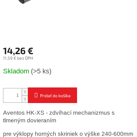
14,26 €
11,59 € bez DPH
Jednotková
Skladom
(>5 ks)
cena:
Pridať do košíka
Aventos HK-XS - zdvíhací mechanizmus s
tlmeným dovieraním
pre výklopy horných skriniek o výške 240-600mm