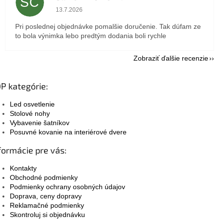
SC
Hodnotenie obchodu je 5 z 5 hviezdičiek.
13.7.2026
Pri poslednej objednávke pomalšie doručenie. Tak dúfam ze
to bola výnimka lebo predtým dodania boli rychle
Zobraziť ďalšie recenzie
P kategórie:
Led osvetlenie
Stolové nohy
Vybavenie šatníkov
Posuvné kovanie na interiérové dvere
formácie pre vás:
Kontakty
Obchodné podmienky
Podmienky ochrany osobných údajov
Doprava, ceny dopravy
Reklamačné podmienky
Skontroluj si objednávku