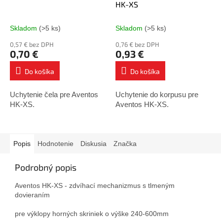
HK-XS
Skladom
(>5 ks)
Skladom
(>5 ks)
0,57 € bez DPH
0,76 € bez DPH
0,70 €
0,93 €
Do košíka
Do košíka
Uchytenie čela pre Aventos
Uchytenie do korpusu pre
HK-XS.
Aventos HK-XS.
Popis
Hodnotenie
Diskusia
Značka
Podrobný popis
Aventos HK-XS - zdvíhací mechanizmus s tlmeným
dovieraním
pre výklopy horných skriniek o výške 240-600mm