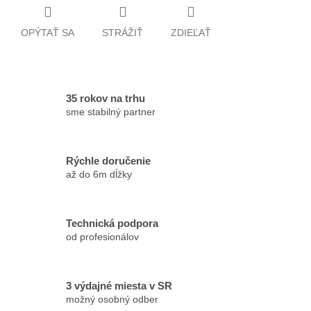
OPÝTAŤ SA
STRÁŽIŤ
ZDIEĽAŤ
35 rokov na trhu
sme stabilný partner
Rýchle doručenie
až do 6m dĺžky
Technická podpora
od profesionálov
3 výdajné miesta v SR
možný osobný odber