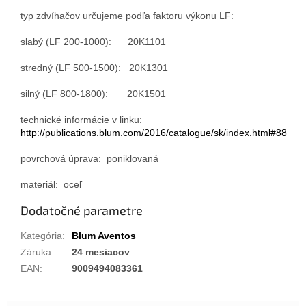
typ zdvíhačov určujeme podľa faktoru výkonu LF:
slabý (LF 200-1000): 20K1101
stredný (LF 500-1500): 20K1301
silný (LF 800-1800): 20K1501
technické informácie v linku:
http://publications.blum.com/2016/catalogue/sk/index.html#88
povrchová úprava: poniklovaná
materiál: oceľ
Dodatočné parametre
Kategória
:
Blum Aventos
Záruka
:
24 mesiacov
EAN
:
9009494083361