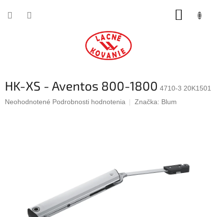
Prejsť
NÁKUP
na
obsah
KOŠÍK
HK-XS - Aventos 800-1800
4710-3 20K1501
Priemerné
Neohodnotené
Podrobnosti hodnotenia
Značka:
Blum
hodnotenie
produktu
je
0,0
z
5
hviezdičiek.