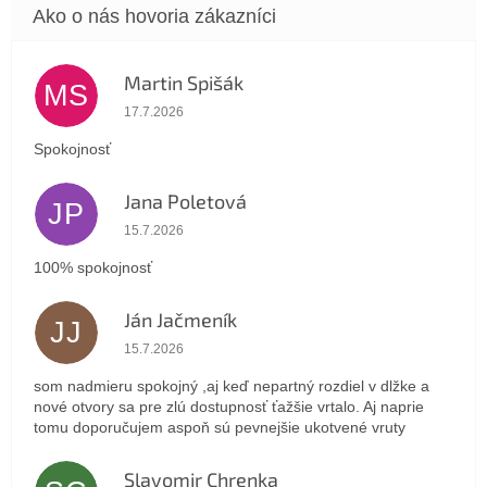
Martin Spišák
MS
Hodnotenie obchodu je 5 z 5 hviezdičiek.
17.7.2026
Spokojnosť
Jana Poletová
JP
Hodnotenie obchodu je 5 z 5 hviezdičiek.
15.7.2026
100% spokojnosť
Ján Jačmeník
JJ
Hodnotenie obchodu je 5 z 5 hviezdičiek.
15.7.2026
som nadmieru spokojný ,aj keď nepartný rozdiel v dlžke a
nové otvory sa pre zlú dostupnosť ťažšie vrtalo. Aj naprie
tomu doporučujem aspoň sú pevnejšie ukotvené vruty
Slavomir Chrenka