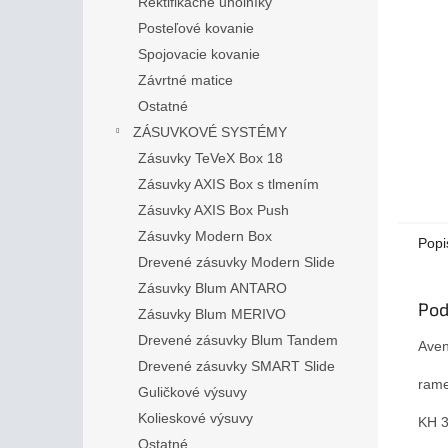
Rektifikačné uholníky
Posteľové kovanie
Spojovacie kovanie
Závrtné matice
Ostatné
ZÁSUVKOVÉ SYSTÉMY
Zásuvky TeVeX Box 18
Zásuvky AXIS Box s tlmením
Zásuvky AXIS Box Push
Zásuvky Modern Box
Popi
Drevené zásuvky Modern Slide
Zásuvky Blum ANTARO
Pod
Zásuvky Blum MERIVO
Drevené zásuvky Blum Tandem
Aven
Drevené zásuvky SMART Slide
rame
Guličkové výsuvy
Kolieskové výsuvy
KH 3
Ostatné