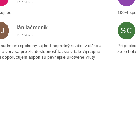
Hodnotenie obchodu je 5 z 5 hviezdičiek.
17.7.2026
ojnosť
100% spo
Ján Jačmeník
JJ
SC
Hodnotenie obchodu je 5 z 5 hviezdičiek.
15.7.2026
nadmieru spokojný ,aj keď nepartný rozdiel v dlžke a
Pri posle
 otvory sa pre zlú dostupnosť ťažšie vrtalo. Aj naprie
ze to bol
 doporučujem aspoň sú pevnejšie ukotvené vruty