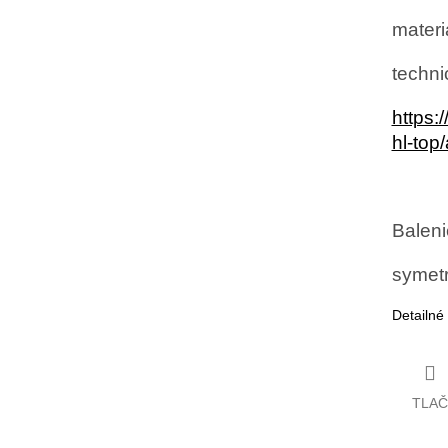
materi
techni
https:
hl-top
Baleni
symetr
Detailné
TLAČ