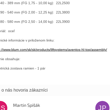
40 - 389 mm (FG 1,75 - 10,00 kg): 22L2500
90 - 540 mm (FG 2,00 - 12,25 kg): 22L3800
80 - 580 mm (FG 2,50 - 14,00 kg): 22L3900
riál: oceľ
nické informácie v priloženom linku:
s://www.blum.com/sk/sk/products/liftsystems/aventos-hl-top/assembly/
nie obsahuje:
trická zostava ramien - 1 pár
Martin Spišák
MS
JP