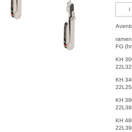
Avento
ramen
FG (hm
KH 300
22L32
KH 340
22L25
KH 390
22L38
KH 480
22L39