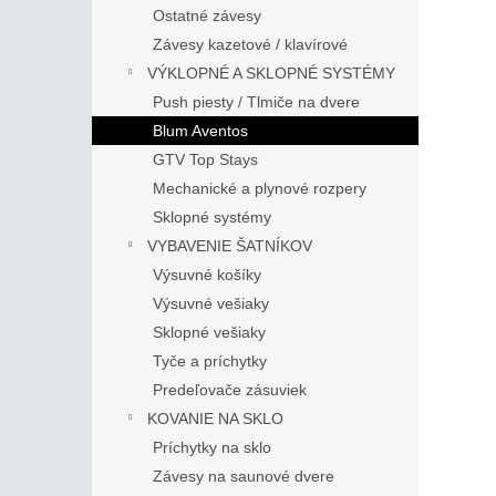
Ostatné závesy
Závesy kazetové / klavírové
VÝKLOPNÉ A SKLOPNÉ SYSTÉMY
Push piesty / Tlmiče na dvere
Blum Aventos
GTV Top Stays
Mechanické a plynové rozpery
Sklopné systémy
VYBAVENIE ŠATNÍKOV
Výsuvné košíky
Výsuvné vešiaky
Sklopné vešiaky
Tyče a príchytky
Predeľovače zásuviek
KOVANIE NA SKLO
Príchytky na sklo
Závesy na saunové dvere