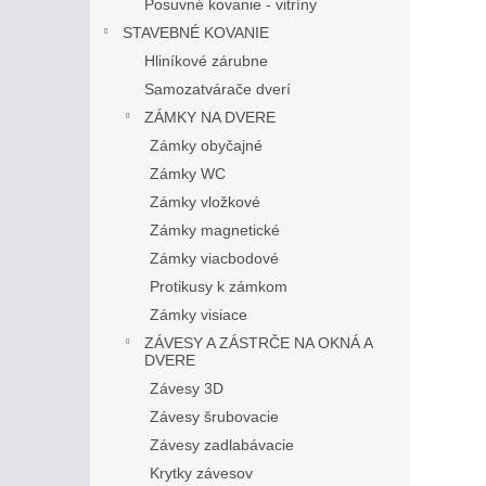
Posuvné kovanie - vitríny
STAVEBNÉ KOVANIE
Hliníkové zárubne
Samozatvárače dverí
ZÁMKY NA DVERE
Zámky obyčajné
Zámky WC
Zámky vložkové
Zámky magnetické
Zámky viacbodové
Protikusy k zámkom
Zámky visiace
ZÁVESY A ZÁSTRČE NA OKNÁ A
DVERE
Závesy 3D
Závesy šrubovacie
Závesy zadlabávacie
Krytky závesov