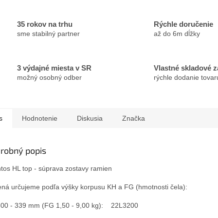
35 rokov na trhu
Rýchle doručenie
sme stabilný partner
až do 6m dĺžky
3 výdajné miesta v SR
Vlastné skladové 
možný osobný odber
rýchle dodanie tovar
s
Hodnotenie
Diskusia
Značka
robný popis
tos HL top - súprava zostavy ramien
ná určujeme podľa výšky korpusu KH a FG (hmotnosti čela):
00 - 339 mm (FG 1,50 - 9,00 kg): 22L3200