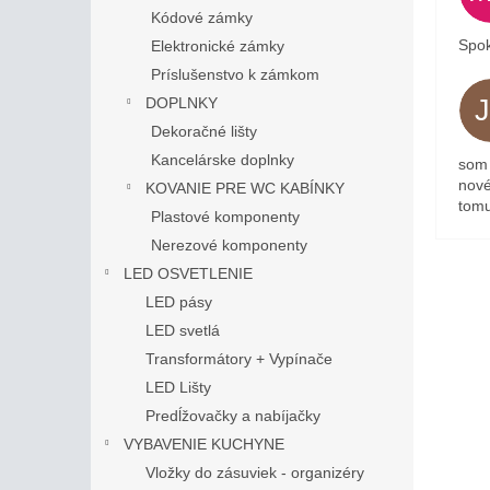
Kódové zámky
Spok
Elektronické zámky
Príslušenstvo k zámkom
DOPLNKY
Dekoračné lišty
Kancelárske doplnky
som 
nové
KOVANIE PRE WC KABÍNKY
tomu
Plastové komponenty
Nerezové komponenty
LED OSVETLENIE
LED pásy
LED svetlá
Transformátory + Vypínače
LED Lišty
Predĺžovačky a nabíjačky
VYBAVENIE KUCHYNE
Vložky do zásuviek - organizéry