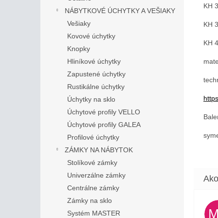
KH 3
NÁBYTKOVÉ ÚCHYTKY A VEŠIAKY
Vešiaky
KH 3
Kovové úchytky
KH 4
Knopky
mate
Hliníkové úchytky
Zapustené úchytky
tech
Rustikálne úchytky
http
Úchytky na sklo
Úchytové profily VELLO
Bale
Úchytové profily GALEA
syme
Profilové úchytky
ZÁMKY NA NÁBYTOK
Stolíkové zámky
Univerzálne zámky
Centrálne zámky
Zámky na sklo
Systém MASTER