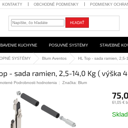
KONTAKTY
OBCHODNÉ PODMIENKY
PODMIENKY OCHRA
HĽADAŤ
YBAVENIE KUCHYNE
POSUVNÉ SYSTÉMY
STAVEBNÉ KO
LOPNÉ SYSTÉMY
Blum Aventos
HL Top - sada ramien, 2,5
op - sada ramien, 2,5-14,0 Kg ( výšk
rné
notené
Podrobnosti hodnotenia
Značka:
Blum
nie
75,
u
61,05 € 
Jednotk
Skla
cena:
iek.