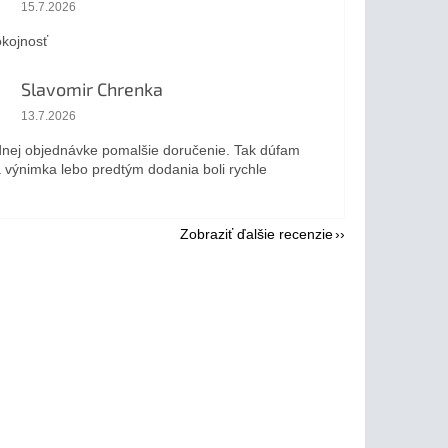
Hodnotenie obchodu je 5 z 5 hviezdičiek.
15.7.2026
kojnosť
Slavomir Chrenka
Hodnotenie obchodu je 5 z 5 hviezdičiek.
13.7.2026
dnej objednávke pomalšie doručenie. Tak dúfam
a výnimka lebo predtým dodania boli rychle
Zobraziť ďalšie recenzie