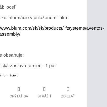
ál: oceľ
cké informácie v priloženom linku:
//www.blum.com/sk/sk/products/liftsystems/aventos-
/assembly/
e obsahuje:
ická zostava ramien - 1 pár
 informácie
OPÝTAŤ SA
STRÁŽIŤ
ZDIEĽAŤ