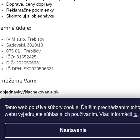
Doprava, ceny dopravy
Reklamačné podmienky
Skontroluj si objednávku
remné údaje:
IVIM s.r.o. Trebišov
Sadovská 3819/13
075 01 , Trebišov
IČO: 31652425
DIČ: 2020506631
IČ DPH: SK2020506631
omôžeme Vám:
objednavky@lacnekovanie.sk
+421 907 880 625
Tento web používa súbory cookie. Ďalším prechádzaním toht
webu vyjadrujete súhlas s ich používaním. Viac informácií
tu
.
Facebook
Instagram
Nastavenie