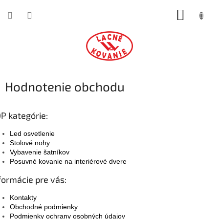
Prejsť
NÁKUP
na
obsah
KOŠÍK
Hodnotenie obchodu
P kategórie:
Led osvetlenie
Stolové nohy
Vybavenie šatníkov
Posuvné kovanie na interiérové dvere
formácie pre vás:
Kontakty
Obchodné podmienky
Podmienky ochrany osobných údajov