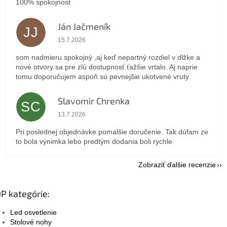
100% spokojnosť
Ján Jačmeník
JJ
Hodnotenie obchodu je 5 z 5 hviezdičiek.
15.7.2026
som nadmieru spokojný ,aj keď nepartný rozdiel v dlžke a
nové otvory sa pre zlú dostupnosť ťažšie vrtalo. Aj naprie
tomu doporučujem aspoň sú pevnejšie ukotvené vruty
Slavomir Chrenka
SC
Hodnotenie obchodu je 5 z 5 hviezdičiek.
13.7.2026
Pri poslednej objednávke pomalšie doručenie. Tak dúfam ze
to bola výnimka lebo predtým dodania boli rychle
Zobraziť ďalšie recenzie
P kategórie:
Led osvetlenie
Stolové nohy