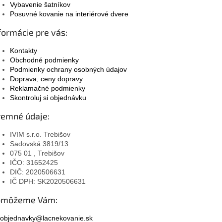
Vybavenie šatníkov
Posuvné kovanie na interiérové dvere
formácie pre vás:
Kontakty
Obchodné podmienky
Podmienky ochrany osobných údajov
Doprava, ceny dopravy
Reklamačné podmienky
Skontroluj si objednávku
remné údaje:
IVIM s.r.o. Trebišov
Sadovská 3819/13
075 01 , Trebišov
IČO: 31652425
DIČ: 2020506631
IČ DPH: SK2020506631
omôžeme Vám:
objednavky@lacnekovanie.sk