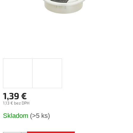
1,39 €
1,13 € bez DPH
Jednotková
Skladom
(>5 ks)
cena: