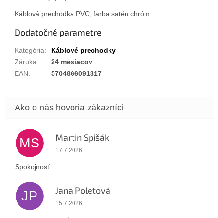
Káblová prechodka PVC, farba satén chróm.
Dodatočné parametre
Kategória
:
Káblové prechodky
Záruka
:
24 mesiacov
EAN
:
5704866091817
Martin Spišák
MS
Hodnotenie obchodu je 5 z 5 hviezdičiek.
17.7.2026
Spokojnosť
Jana Poletová
JP
Hodnotenie obchodu je 5 z 5 hviezdičiek.
15.7.2026