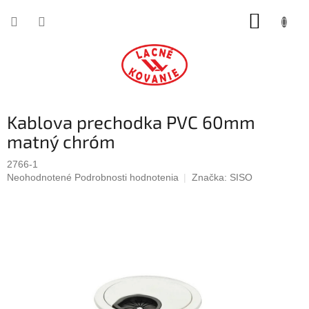
Prejsť
NÁKUP
na
obsah
KOŠÍK
Kablova prechodka PVC 60mm
matný chróm
2766-1
Priemerné
Neohodnotené
Podrobnosti hodnotenia
Značka:
SISO
hodnotenie
produktu
je
0,0
z
5
hviezdičiek.