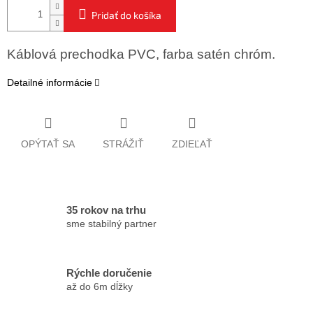
Pridať do košíka
Káblová prechodka PVC, farba satén chróm.
Detailné informácie
OPÝTAŤ SA
STRÁŽIŤ
ZDIEĽAŤ
35 rokov na trhu
sme stabilný partner
Rýchle doručenie
až do 6m dĺžky