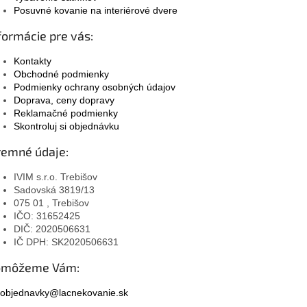
Posuvné kovanie na interiérové dvere
formácie pre vás:
Kontakty
Obchodné podmienky
Podmienky ochrany osobných údajov
Doprava, ceny dopravy
Reklamačné podmienky
Skontroluj si objednávku
remné údaje:
IVIM s.r.o. Trebišov
Sadovská 3819/13
075 01 , Trebišov
IČO: 31652425
DIČ: 2020506631
IČ DPH: SK2020506631
omôžeme Vám:
objednavky@lacnekovanie.sk