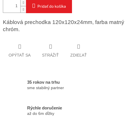
Pridať do košíka
Káblová prechodka 120x120x24mm, farba matný
chróm.
OPÝTAŤ SA
STRÁŽIŤ
ZDIEĽAŤ
35 rokov na trhu
sme stabilný partner
Rýchle doručenie
až do 6m dĺžky