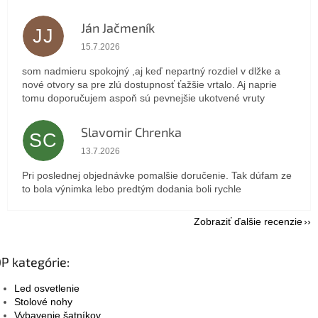
Ján Jačmeník
JJ
Hodnotenie obchodu je 5 z 5 hviezdičiek.
15.7.2026
som nadmieru spokojný ,aj keď nepartný rozdiel v dlžke a
nové otvory sa pre zlú dostupnosť ťažšie vrtalo. Aj naprie
tomu doporučujem aspoň sú pevnejšie ukotvené vruty
Slavomir Chrenka
SC
Hodnotenie obchodu je 5 z 5 hviezdičiek.
13.7.2026
Pri poslednej objednávke pomalšie doručenie. Tak dúfam ze
to bola výnimka lebo predtým dodania boli rychle
Zobraziť ďalšie recenzie
P kategórie:
Led osvetlenie
Stolové nohy
Vybavenie šatníkov