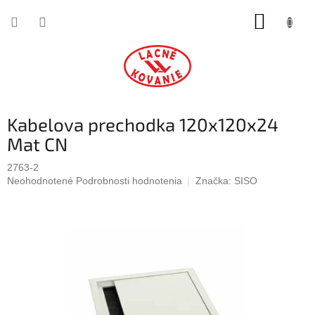
Prejsť
NÁKUP
na
obsah
KOŠÍK
Kabelova prechodka 120x120x24
Mat CN
2763-2
Priemerné
Neohodnotené
Podrobnosti hodnotenia
Značka:
SISO
hodnotenie
produktu
je
0,0
z
5
hviezdičiek.