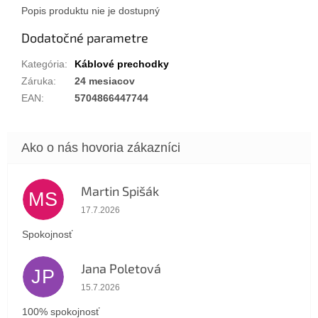
Popis produktu nie je dostupný
Dodatočné parametre
Kategória
:
Káblové prechodky
Záruka
:
24 mesiacov
EAN
:
5704866447744
Martin Spišák
MS
Hodnotenie obchodu je 5 z 5 hviezdičiek.
17.7.2026
Spokojnosť
Jana Poletová
JP
Hodnotenie obchodu je 5 z 5 hviezdičiek.
15.7.2026
100% spokojnosť