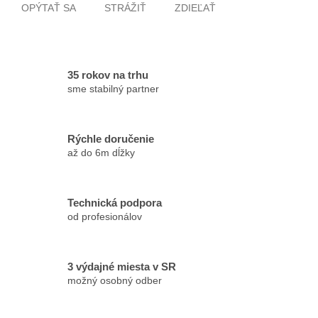
OPÝTAŤ SA
STRÁŽIŤ
ZDIEĽAŤ
35 rokov na trhu
sme stabilný partner
Rýchle doručenie
až do 6m dĺžky
Technická podpora
od profesionálov
3 výdajné miesta v SR
možný osobný odber