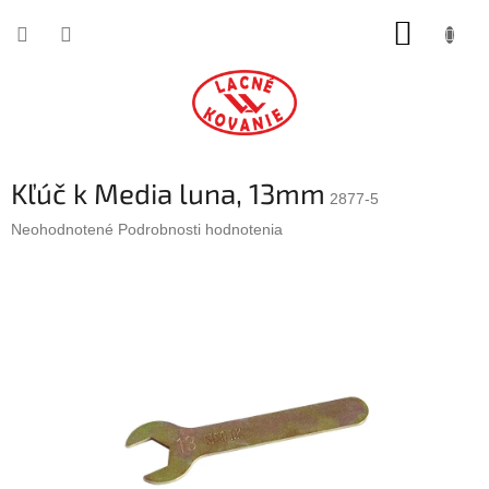
Prejsť
NÁKUP
na
obsah
KOŠÍK
Kľúč k Media luna, 13mm
2877-5
Priemerné
Neohodnotené
Podrobnosti hodnotenia
hodnotenie
produktu
je
0,0
z
5
hviezdičiek.