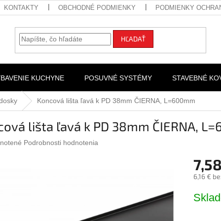
KONTAKTY
OBCHODNÉ PODMIENKY
PODMIENKY OCHRA
HĽADAŤ
YBAVENIE KUCHYNE
POSUVNÉ SYSTÉMY
STAVEBNÉ KO
 dosky
Koncová lišta ľavá k PD 38mm ČIERNA, L=600mm
cová lišta ľavá k PD 38mm ČIERNA, 
rné
notené
Podrobnosti hodnotenia
nie
7,58
u
6,16 € b
Jednotk
Skla
cena:
iek.