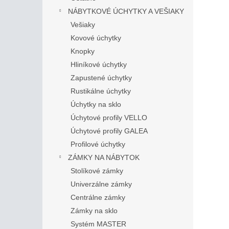
NÁBYTKOVÉ ÚCHYTKY A VEŠIAKY
Vešiaky
Kovové úchytky
Knopky
Hliníkové úchytky
Zapustené úchytky
Rustikálne úchytky
Úchytky na sklo
Úchytové profily VELLO
Úchytové profily GALEA
Profilové úchytky
ZÁMKY NA NÁBYTOK
Stolíkové zámky
Univerzálne zámky
Centrálne zámky
Zámky na sklo
Systém MASTER