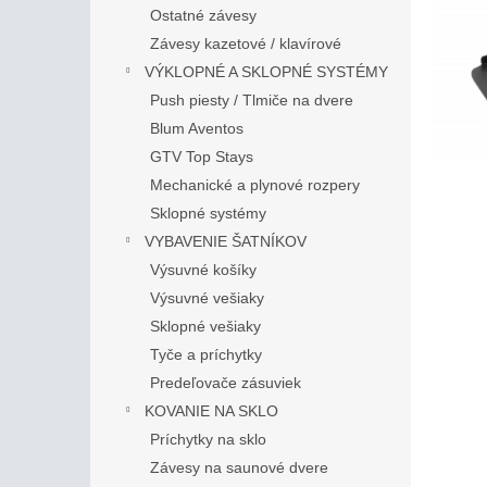
Ostatné závesy
Závesy kazetové / klavírové
VÝKLOPNÉ A SKLOPNÉ SYSTÉMY
Push piesty / Tlmiče na dvere
Blum Aventos
GTV Top Stays
Mechanické a plynové rozpery
Sklopné systémy
VYBAVENIE ŠATNÍKOV
Výsuvné košíky
Výsuvné vešiaky
Sklopné vešiaky
Tyče a príchytky
Predeľovače zásuviek
KOVANIE NA SKLO
Príchytky na sklo
Závesy na saunové dvere