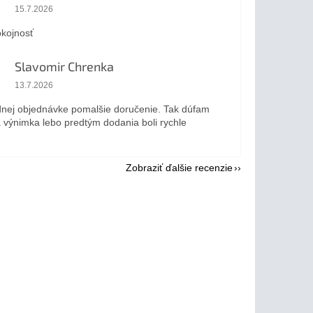
Hodnotenie obchodu je 5 z 5 hviezdičiek.
15.7.2026
kojnosť
Slavomir Chrenka
Hodnotenie obchodu je 5 z 5 hviezdičiek.
13.7.2026
dnej objednávke pomalšie doručenie. Tak dúfam
a výnimka lebo predtým dodania boli rychle
Zobraziť ďalšie recenzie