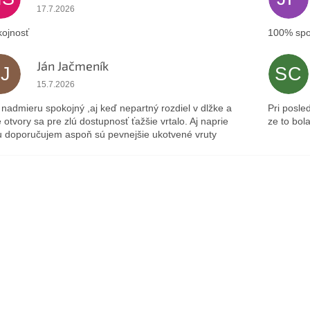
Hodnotenie obchodu je 5 z 5 hviezdičiek.
17.7.2026
ojnosť
100% spo
Ján Jačmeník
JJ
SC
Hodnotenie obchodu je 5 z 5 hviezdičiek.
15.7.2026
nadmieru spokojný ,aj keď nepartný rozdiel v dlžke a
Pri posle
 otvory sa pre zlú dostupnosť ťažšie vrtalo. Aj naprie
ze to bol
 doporučujem aspoň sú pevnejšie ukotvené vruty