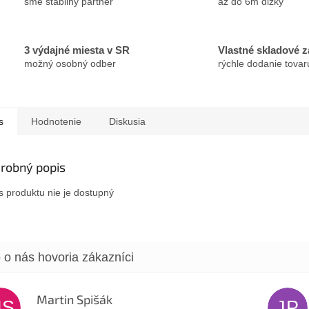
sme stabilný partner
až do 6m dĺžky
3 výdajné miesta v SR
Vlastné skladové 
možný osobný odber
rýchle dodanie tovar
s
Hodnotenie
Diskusia
robný popis
s produktu nie je dostupný
Martin Spišák
MS
JP