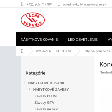
Prejsť
+421 905 747 904
objednavky@lacnekovanie.sk
na
obsah
NÁBYTKOVÉ KOVANIE
LED OSVETLENIE
V
Domov
VYBAVENIE KUCHYNE
Lišty na pracovné
B
Kon
o
Preskočiť
č
Kategórie
Prieme
Neohod
kategórie
n
hodnote
ý
produkt
NÁBYTKOVÉ KOVANIE
p
je
NÁBYTKOVÉ ZÁVESY
a
0,0
z
Závesy BLUM
n
5
e
Závesy GTV
hviezdič
l
Závesy na sklo