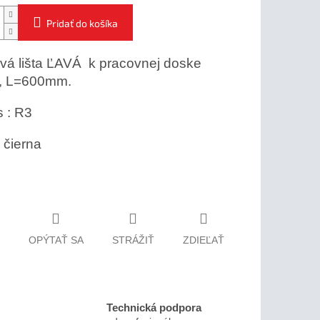
Pridať do košíka
á lišta ĽAVÁ k pracovnej doske
 L=600mm.
 : R3
 čierna
OPÝTAŤ SA
STRÁŽIŤ
ZDIEĽAŤ
Technická podpora