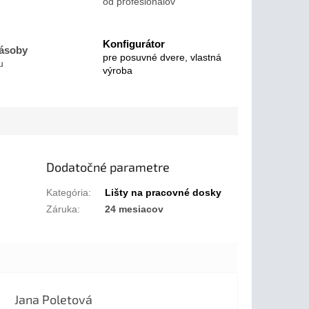
od profesionálov
Konfigurátor
zásoby
pre posuvné dvere, vlastná
u
výroba
Dodatočné parametre
Kategória
:
Lišty na pracovné dosky
Záruka
:
24 mesiacov
Jana Poletová