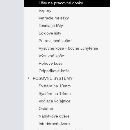
Lišty na pracovné dosky
Vzpery
Vetracie mriežky
Tesniace lišty
Soklové lišty
Potravinové koše
Výsuvné koše - bočné uchytenie
Výsuvné koše
Rohové koše
Odpadkové koše
POSUVNÉ SYSTÉMY
Systém na 10mm
Systém na 18mm
Vodiace koľajnice
Ostatné
Nábytkové dvere
Interiérové dvere