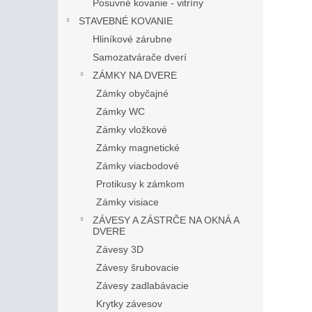
Posuvné kovanie - vitríny
STAVEBNÉ KOVANIE
Hliníkové zárubne
Samozatvárače dverí
ZÁMKY NA DVERE
Zámky obyčajné
Zámky WC
Zámky vložkové
Zámky magnetické
Zámky viacbodové
Protikusy k zámkom
Zámky visiace
ZÁVESY A ZÁSTRČE NA OKNÁ A
DVERE
Závesy 3D
Závesy šrubovacie
Závesy zadlabávacie
Krytky závesov