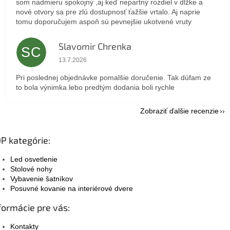
som nadmieru spokojný ,aj keď nepartný rozdiel v dlžke a
nové otvory sa pre zlú dostupnosť ťažšie vrtalo. Aj naprie
tomu doporučujem aspoň sú pevnejšie ukotvené vruty
Slavomir Chrenka
SC
Hodnotenie obchodu je 5 z 5 hviezdičiek.
13.7.2026
Pri poslednej objednávke pomalšie doručenie. Tak dúfam ze
to bola výnimka lebo predtým dodania boli rychle
Zobraziť ďalšie recenzie
P kategórie:
Led osvetlenie
Stolové nohy
Vybavenie šatníkov
Posuvné kovanie na interiérové dvere
formácie pre vás:
Kontakty