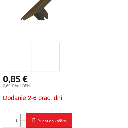
0,85 €
0,69 € bez DPH
Jednotková
Dodanie 2-6 prac. dní
cena:
Pridať do košíka