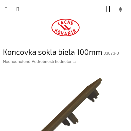
Prejsť
NÁKUP
na
obsah
KOŠÍK
Koncovka sokla biela 100mm
33873-0
Priemerné
Neohodnotené
Podrobnosti hodnotenia
hodnotenie
produktu
je
0,0
z
5
hviezdičiek.