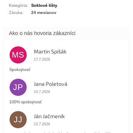
Kategória
:
Soklové lišty
Záruka
:
24 mesiacov
Martin Spišák
MS
Hodnotenie obchodu je 5 z 5 hviezdičiek.
17.7.2026
Spokojnosť
Jana Poletová
JP
Hodnotenie obchodu je 5 z 5 hviezdičiek.
15.7.2026
100% spokojnosť
Ján Jačmeník
JJ
Hodnotenie obchodu je 5 z 5 hviezdičiek.
15.7.2026