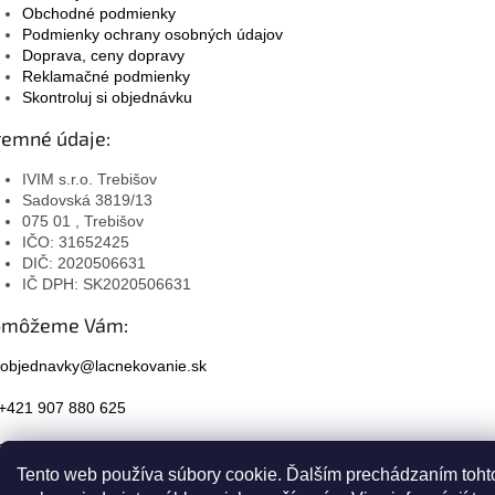
Obchodné podmienky
Podmienky ochrany osobných údajov
Doprava, ceny dopravy
Reklamačné podmienky
Skontroluj si objednávku
remné údaje:
IVIM s.r.o. Trebišov
Sadovská 3819/13
075 01 , Trebišov
IČO: 31652425
DIČ: 2020506631
IČ DPH: SK2020506631
omôžeme Vám:
objednavky@lacnekovanie.sk
+421 907 880 625
Facebook
Tento web používa súbory cookie. Ďalším prechádzaním toht
Instagram