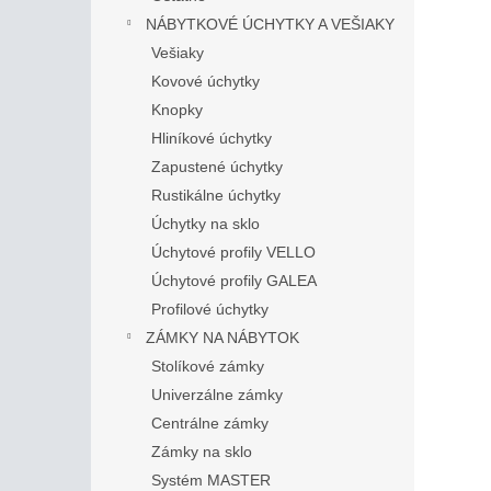
NÁBYTKOVÉ ÚCHYTKY A VEŠIAKY
Vešiaky
Kovové úchytky
Knopky
Hliníkové úchytky
Zapustené úchytky
Rustikálne úchytky
Úchytky na sklo
Úchytové profily VELLO
Úchytové profily GALEA
Profilové úchytky
ZÁMKY NA NÁBYTOK
Stolíkové zámky
Univerzálne zámky
Centrálne zámky
Zámky na sklo
Systém MASTER