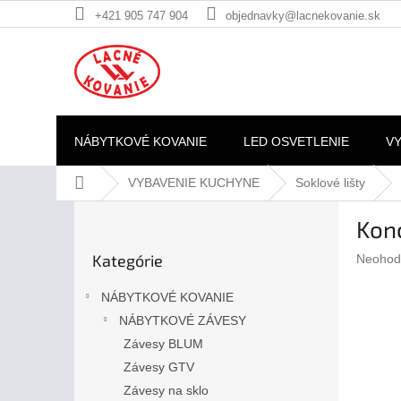
Prejsť
+421 905 747 904
objednavky@lacnekovanie.sk
na
obsah
NÁBYTKOVÉ KOVANIE
LED OSVETLENIE
V
Domov
VYBAVENIE KUCHYNE
Soklové lišty
B
Kon
o
Preskočiť
č
Kategórie
Prieme
Neohod
kategórie
n
hodnote
ý
produkt
NÁBYTKOVÉ KOVANIE
p
je
NÁBYTKOVÉ ZÁVESY
a
0,0
z
Závesy BLUM
n
5
e
Závesy GTV
hviezdič
l
Závesy na sklo