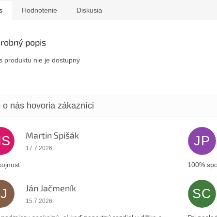
s
Hodnotenie
Diskusia
robný popis
s produktu nie je dostupný
Martin Spišák
MS
JP
Hodnotenie obchodu je 5 z 5 hviezdičiek.
17.7.2026
ojnosť
100% spo
Ján Jačmeník
JJ
SC
Hodnotenie obchodu je 5 z 5 hviezdičiek.
15.7.2026