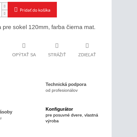
Pridať do košíka
 pre sokel 120mm, farba čierna mat.
OPÝTAŤ SA
STRÁŽIŤ
ZDIEĽAŤ
Technická podpora
od profesionálov
Konfigurátor
zásoby
pre posuvné dvere, vlastná
u
výroba