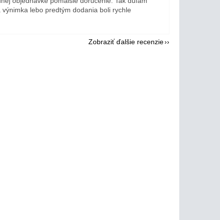
dnej objednávke pomalšie doručenie. Tak dúfam
a výnimka lebo predtým dodania boli rychle
Zobraziť ďalšie recenzie