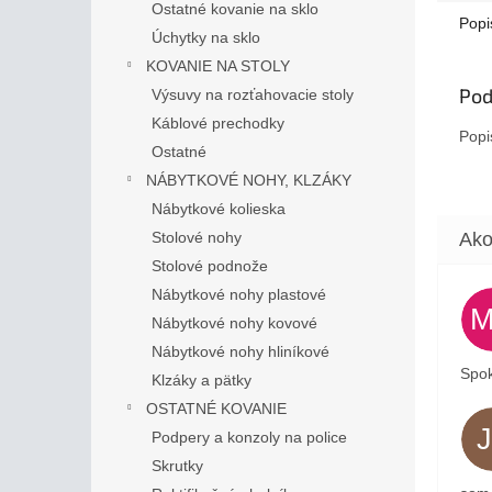
Ostatné kovanie na sklo
Popi
Úchytky na sklo
KOVANIE NA STOLY
Pod
Výsuvy na rozťahovacie stoly
Káblové prechodky
Popi
Ostatné
NÁBYTKOVÉ NOHY, KLZÁKY
Nábytkové kolieska
Stolové nohy
Stolové podnože
Nábytkové nohy plastové
Nábytkové nohy kovové
Nábytkové nohy hliníkové
Spok
Klzáky a pätky
OSTATNÉ KOVANIE
Podpery a konzoly na police
Skrutky