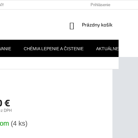
NY OSOBNÝCH ÚDAJOV
REKLAMAČNÉ PODMIENKY
Prihlásenie
MOJA 
NÁKUPNÝ
Prázdny košík
KOŠÍK
VANIE
CHÉMIA LEPENIE A ČISTENIE
AKTUÁLNE AKCIE
0 €
ez DPH
ová
dom
(4 ks)