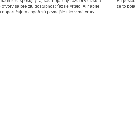
nadmieru spokojný ,aj keď nepartný rozdiel v dlžke a
Pri posle
 otvory sa pre zlú dostupnosť ťažšie vrtalo. Aj naprie
ze to bol
 doporučujem aspoň sú pevnejšie ukotvené vruty