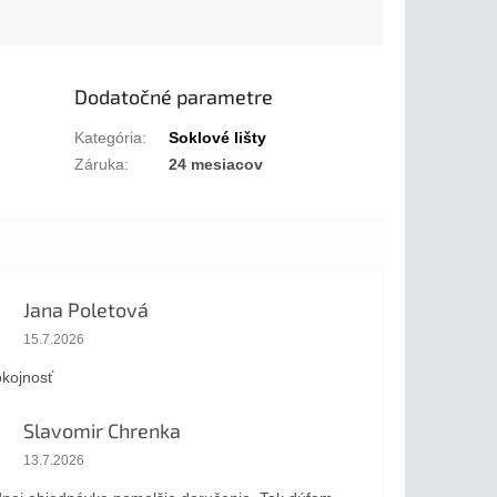
Dodatočné parametre
Kategória
:
Soklové lišty
Záruka
:
24 mesiacov
Jana Poletová
Hodnotenie obchodu je 5 z 5 hviezdičiek.
15.7.2026
kojnosť
Slavomir Chrenka
Hodnotenie obchodu je 5 z 5 hviezdičiek.
13.7.2026