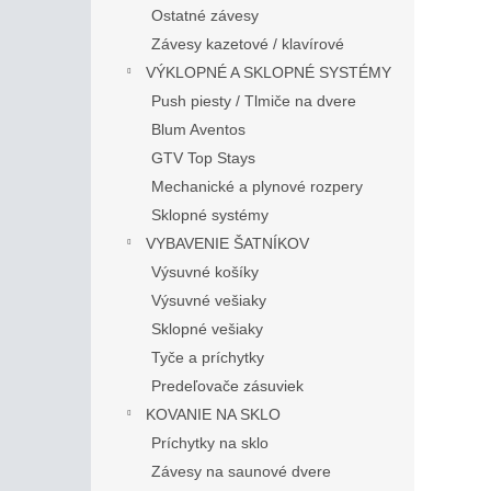
Ostatné závesy
Závesy kazetové / klavírové
VÝKLOPNÉ A SKLOPNÉ SYSTÉMY
Push piesty / Tlmiče na dvere
Blum Aventos
GTV Top Stays
Mechanické a plynové rozpery
Sklopné systémy
VYBAVENIE ŠATNÍKOV
Výsuvné košíky
Výsuvné vešiaky
Sklopné vešiaky
Tyče a príchytky
Predeľovače zásuviek
KOVANIE NA SKLO
Príchytky na sklo
Závesy na saunové dvere