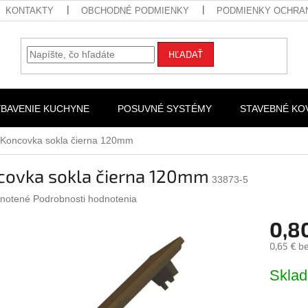
KONTAKTY
OBCHODNÉ PODMIENKY
PODMIENKY OCHRA
HĽADAŤ
YBAVENIE KUCHYNE
POSUVNÉ SYSTÉMY
STAVEBNÉ KO
Koncovka sokla čierna 120mm
covka sokla čierna 120mm
33873-5
rné
notené
Podrobnosti hodnotenia
nie
0,8
u
0,65 € b
Jednotk
Skla
cena:
iek.