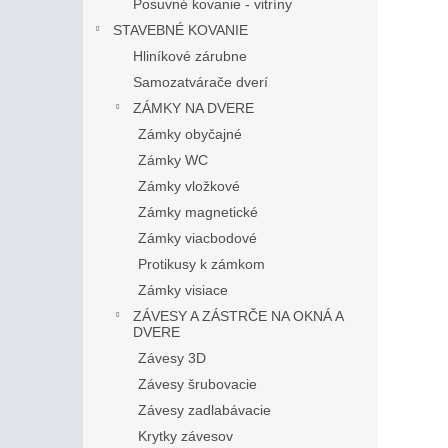
Posuvné kovanie - vitríny
STAVEBNÉ KOVANIE
Hliníkové zárubne
Samozatvárače dverí
ZÁMKY NA DVERE
Zámky obyčajné
Zámky WC
Zámky vložkové
Zámky magnetické
Zámky viacbodové
Protikusy k zámkom
Zámky visiace
ZÁVESY A ZÁSTRČE NA OKNÁ A
DVERE
Závesy 3D
Závesy šrubovacie
Závesy zadlabávacie
Krytky závesov