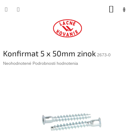
Prejsť
NÁKUP
na
obsah
KOŠÍK
Konfirmat 5 x 50mm zinok
2673-0
Priemerné
Neohodnotené
Podrobnosti hodnotenia
hodnotenie
produktu
je
0,0
z
5
hviezdičiek.