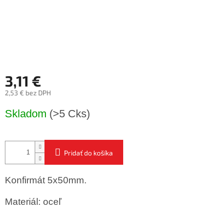
3,11 €
2,53 € bez DPH
Jednotková
Skladom
(>5 Cks)
cena:
Pridať do košíka
Konfirmát 5x50mm.
Materiál: oceľ