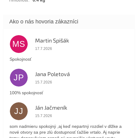
Martin Spišák
MS
Hodnotenie obchodu je 5 z 5 hviezdičiek.
17.7.2026
Spokojnosť
Jana Poletová
JP
Hodnotenie obchodu je 5 z 5 hviezdičiek.
15.7.2026
100% spokojnosť
Ján Jačmeník
JJ
Hodnotenie obchodu je 5 z 5 hviezdičiek.
15.7.2026
som nadmieru spokojný ,aj keď nepartný rozdiel v dlžke a
nové otvory sa pre zlú dostupnosť ťažšie vrtalo. Aj naprie
tomu doporučujem aspoň sú pevnejšie ukotvené vruty