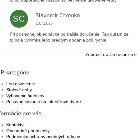
Slavomir Chrenka
SC
Hodnotenie obchodu je 5 z 5 hviezdičiek.
13.7.2026
Pri poslednej objednávke pomalšie doručenie. Tak dúfam ze
to bola výnimka lebo predtým dodania boli rychle
Zobraziť ďalšie recenzie
P kategórie:
Led osvetlenie
Stolové nohy
Vybavenie šatníkov
Posuvné kovanie na interiérové dvere
formácie pre vás:
Kontakty
Obchodné podmienky
Podmienky ochrany osobných údajov