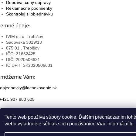
Doprava, ceny dopravy
Reklamačné podmienky
Skontroluj si objednávku
remné údaje:
IVIM s.r.o. Trebišov
Sadovská 3819/13
075 01 , Trebišov
IČO: 31652425
DIČ: 2020506631
IČ DPH: SK2020506631
omôžeme Vám:
objednavky@lacnekovanie.sk
+421 907 880 625
Facebook
Tento web používa súbory cookie. Ďalším prechádzaním toht
Instagram
webu vyjadrujete súhlas s ich používaním. Viac informácií
tu
.