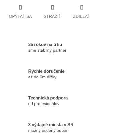
OPÝTAŤ SA
STRÁŽIŤ
ZDIEĽAŤ
35 rokov na trhu
sme stabilný partner
Rýchle doručenie
až do 6m dĺžky
Technická podpora
od profesionálov
3 výdajné miesta v SR
možný osobný odber