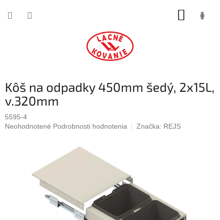
Prejsť
NÁKUP
na
obsah
KOŠÍK
Kôš na odpadky 450mm šedý, 2x15L,
v.320mm
5595-4
Priemerné
Neohodnotené
Podrobnosti hodnotenia
Značka:
REJS
hodnotenie
produktu
je
0,0
z
5
hviezdičiek.