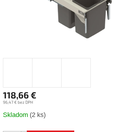
118,66 €
96,47 € bez DPH
Jednotková
Skladom
(2 ks)
cena: