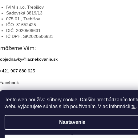
IVIM s.r.o. Trebišov
Sadovská 3819/13
075 01 , Trebišov
IČO: 31652425
DIČ: 2020506631
IČ DPH: SK2020506631
omôžeme Vám:
objednavky@lacnekovanie.sk
+421 907 880 625
Facebook
Instagram
Tento web používa súbory cookie. Ďalším prechádzaním toht
webu vyjadrujete súhlas s ich používaním. Viac informácií
tu
.
Nastavenie