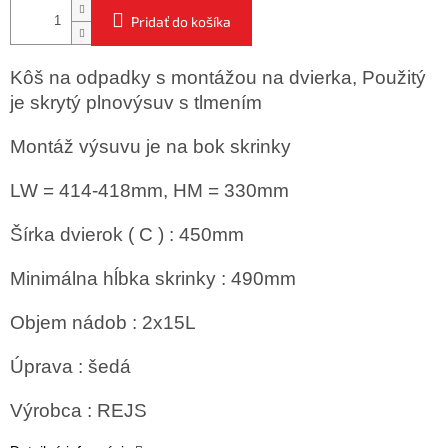
Pridať do košíka
Kôš na odpadky s montážou na dvierka, Použitý
je skrytý plnovýsuv s tlmením
Montáž výsuvu je na bok skrinky
LW = 414-418mm, HM = 330mm
Šírka dvierok ( C ) : 450mm
Minimálna hĺbka skrinky : 490mm
Objem nádob : 2x15L
Úprava : šedá
Výrobca : REJS