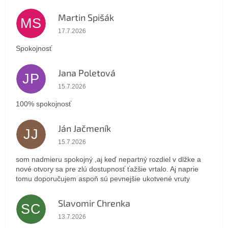
Martin Spišák
MS
Hodnotenie obchodu je 5 z 5 hviezdičiek.
17.7.2026
Spokojnosť
Jana Poletová
JP
Hodnotenie obchodu je 5 z 5 hviezdičiek.
15.7.2026
100% spokojnosť
Ján Jačmeník
JJ
Hodnotenie obchodu je 5 z 5 hviezdičiek.
15.7.2026
som nadmieru spokojný ,aj keď nepartný rozdiel v dlžke a
nové otvory sa pre zlú dostupnosť ťažšie vrtalo. Aj naprie
tomu doporučujem aspoň sú pevnejšie ukotvené vruty
Slavomir Chrenka
SC
Hodnotenie obchodu je 5 z 5 hviezdičiek.
13.7.2026