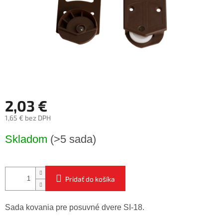
2,03 €
1,65 € bez DPH
Jednotková
Skladom
(>5 sada)
cena:
Pridať do košíka
Sada kovania pre posuvné dvere SI-18.