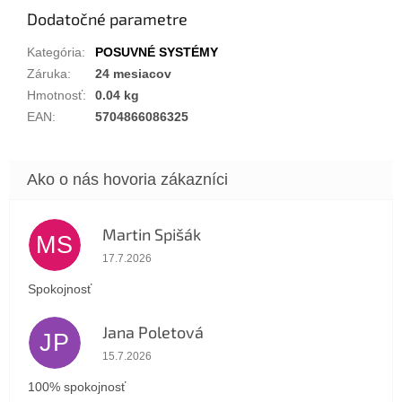
Dodatočné parametre
Kategória
:
POSUVNÉ SYSTÉMY
Záruka
:
24 mesiacov
Hmotnosť
:
0.04 kg
EAN
:
5704866086325
Martin Spišák
MS
Hodnotenie obchodu je 5 z 5 hviezdičiek.
17.7.2026
Spokojnosť
Jana Poletová
JP
Hodnotenie obchodu je 5 z 5 hviezdičiek.
15.7.2026
100% spokojnosť