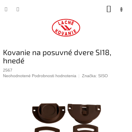
Prejsť
NÁKUP
na
obsah
KOŠÍK
Kovanie na posuvné dvere SI18,
hnedé
2567
Priemerné
Neohodnotené
Podrobnosti hodnotenia
Značka:
SISO
hodnotenie
produktu
je
0,0
z
5
hviezdičiek.