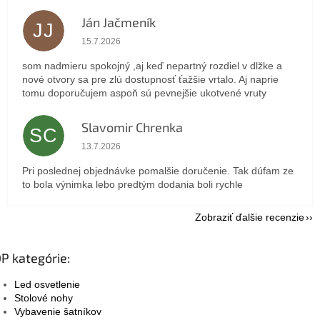
Ján Jačmeník
JJ
Hodnotenie obchodu je 5 z 5 hviezdičiek.
15.7.2026
som nadmieru spokojný ,aj keď nepartný rozdiel v dlžke a
nové otvory sa pre zlú dostupnosť ťažšie vrtalo. Aj naprie
tomu doporučujem aspoň sú pevnejšie ukotvené vruty
Slavomir Chrenka
SC
Hodnotenie obchodu je 5 z 5 hviezdičiek.
13.7.2026
Pri poslednej objednávke pomalšie doručenie. Tak dúfam ze
to bola výnimka lebo predtým dodania boli rychle
Zobraziť ďalšie recenzie
P kategórie:
Led osvetlenie
Stolové nohy
Vybavenie šatníkov