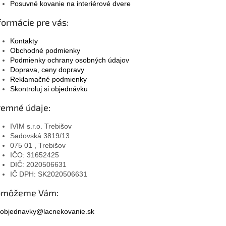
Posuvné kovanie na interiérové dvere
formácie pre vás:
Kontakty
Obchodné podmienky
Podmienky ochrany osobných údajov
Doprava, ceny dopravy
Reklamačné podmienky
Skontroluj si objednávku
remné údaje:
IVIM s.r.o. Trebišov
Sadovská 3819/13
075 01 , Trebišov
IČO: 31652425
DIČ: 2020506631
IČ DPH: SK2020506631
omôžeme Vám:
objednavky@lacnekovanie.sk