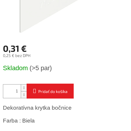
0,31 €
0,25 € bez DPH
Jednotková
Skladom
(>5 par)
cena:
Pridať do košíka
Dekoratívna krytka bočnice
Farba : Biela