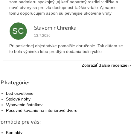
som nadmieru spokojný ,aj keď nepartný rozdiel v dlžke a
nové otvory sa pre zlú dostupnosť ťažšie vrtalo. Aj naprie
tomu doporučujem aspoň sú pevnejšie ukotvené vruty
Slavomir Chrenka
SC
Hodnotenie obchodu je 5 z 5 hviezdičiek.
13.7.2026
Pri poslednej objednávke pomalšie doručenie. Tak dúfam ze
to bola výnimka lebo predtým dodania boli rychle
Zobraziť ďalšie recenzie
P kategórie:
Led osvetlenie
Stolové nohy
Vybavenie šatníkov
Posuvné kovanie na interiérové dvere
formácie pre vás:
Kontakty