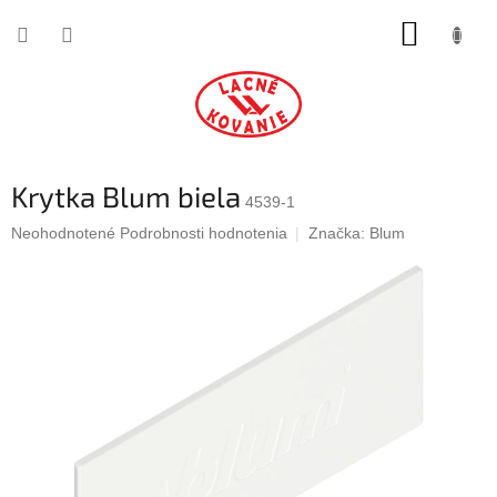
Prejsť
NÁKUP
na
obsah
KOŠÍK
Krytka Blum biela
4539-1
Priemerné
Neohodnotené
Podrobnosti hodnotenia
Značka:
Blum
hodnotenie
produktu
je
0,0
z
5
hviezdičiek.