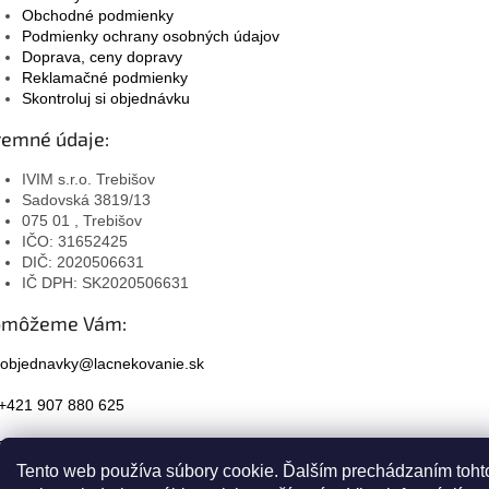
Obchodné podmienky
Podmienky ochrany osobných údajov
Doprava, ceny dopravy
Reklamačné podmienky
Skontroluj si objednávku
remné údaje:
IVIM s.r.o. Trebišov
Sadovská 3819/13
075 01 , Trebišov
IČO: 31652425
DIČ: 2020506631
IČ DPH: SK2020506631
omôžeme Vám:
objednavky@lacnekovanie.sk
+421 907 880 625
Facebook
Tento web používa súbory cookie. Ďalším prechádzaním toht
Instagram