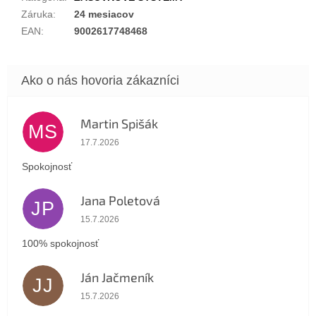
Záruka
:
24 mesiacov
EAN
:
9002617748468
Martin Spišák
MS
Hodnotenie obchodu je 5 z 5 hviezdičiek.
17.7.2026
Spokojnosť
Jana Poletová
JP
Hodnotenie obchodu je 5 z 5 hviezdičiek.
15.7.2026
100% spokojnosť
Ján Jačmeník
JJ
Hodnotenie obchodu je 5 z 5 hviezdičiek.
15.7.2026