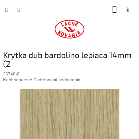
Prejsť
NÁKUP
na
obsah
KOŠÍK
Krytka dub bardolino lepiaca 14mm
(2
26740-8
Priemerné
Neohodnotené
Podrobnosti hodnotenia
hodnotenie
produktu
je
0,0
z
5
hviezdičiek.