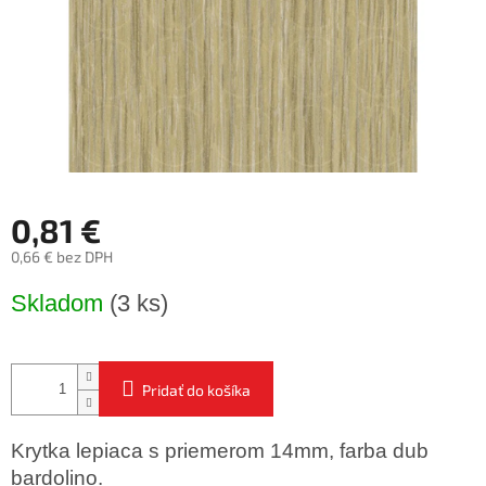
0,81 €
0,66 € bez DPH
Jednotková
Skladom
(3 ks)
cena:
Pridať do košíka
Krytka lepiaca s priemerom 14mm, farba dub
bardolino.