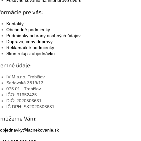
Posuvné kovanie na interiérové dvere
formácie pre vás:
Kontakty
Obchodné podmienky
Podmienky ochrany osobných údajov
Doprava, ceny dopravy
Reklamačné podmienky
Skontroluj si objednávku
remné údaje:
IVIM s.r.o. Trebišov
Sadovská 3819/13
075 01 , Trebišov
IČO: 31652425
DIČ: 2020506631
IČ DPH: SK2020506631
omôžeme Vám:
objednavky@lacnekovanie.sk