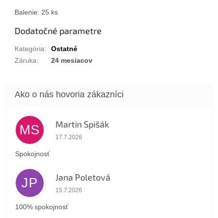
Balenie: 25 ks
Dodatočné parametre
Kategória
:
Ostatné
Záruka
:
24 mesiacov
Martin Spišák
MS
Hodnotenie obchodu je 5 z 5 hviezdičiek.
17.7.2026
Spokojnosť
Jana Poletová
JP
Hodnotenie obchodu je 5 z 5 hviezdičiek.
15.7.2026
100% spokojnosť