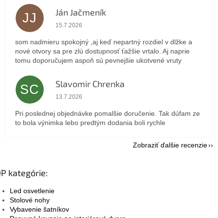
Ján Jačmeník
JJ
Hodnotenie obchodu je 5 z 5 hviezdičiek.
15.7.2026
som nadmieru spokojný ,aj keď nepartný rozdiel v dlžke a
nové otvory sa pre zlú dostupnosť ťažšie vrtalo. Aj naprie
tomu doporučujem aspoň sú pevnejšie ukotvené vruty
Slavomir Chrenka
SC
Hodnotenie obchodu je 5 z 5 hviezdičiek.
13.7.2026
Pri poslednej objednávke pomalšie doručenie. Tak dúfam ze
to bola výnimka lebo predtým dodania boli rychle
Zobraziť ďalšie recenzie
P kategórie:
Led osvetlenie
Stolové nohy
Vybavenie šatníkov