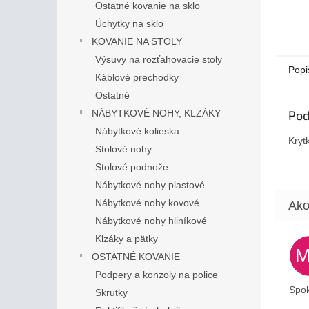
Ostatné kovanie na sklo
Úchytky na sklo
KOVANIE NA STOLY
Výsuvy na rozťahovacie stoly
Popi
Káblové prechodky
Ostatné
Pod
NÁBYTKOVÉ NOHY, KLZÁKY
Nábytkové kolieska
Kryt
Stolové nohy
Stolové podnože
Nábytkové nohy plastové
Nábytkové nohy kovové
Nábytkové nohy hliníkové
Klzáky a pätky
OSTATNÉ KOVANIE
Podpery a konzoly na police
Spok
Skrutky