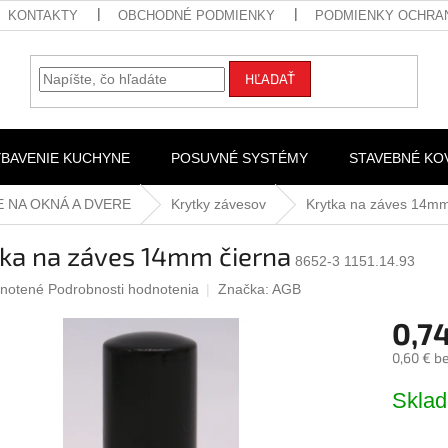
KONTAKTY
OBCHODNÉ PODMIENKY
PODMIENKY OCHRA
HĽADAŤ
YBAVENIE KUCHYNE
POSUVNÉ SYSTÉMY
STAVEBNÉ KO
E NA OKNÁ A DVERE
Krytky závesov
Krytka na záves 14mm
tka na záves 14mm čierna
8652-3 1151.14.93
rné
notené
Podrobnosti hodnotenia
Značka:
AGB
nie
0,7
u
0,60 € b
Jednotk
Skla
cena:
iek.