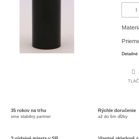
Materiá
Priem
Detailné
TLAČ
35 rokov na trhu
Rýchle doručenie
sme stabilný partner
až do 6m dĺžky
3 výdajné miesta v SR
Vlastné skladové 