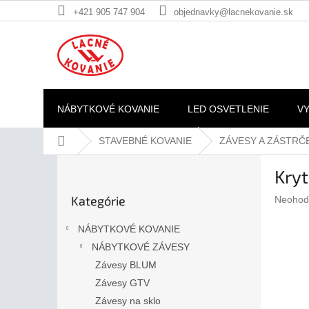
Prejsť
+421 905 747 904
objednavky@lacnekovanie.sk
na
obsah
NÁBYTKOVÉ KOVANIE
LED OSVETLENIE
V
Domov
STAVEBNÉ KOVANIE
ZÁVESY A ZÁSTRČ
B
Kry
o
Preskočiť
č
Kategórie
Prieme
Neohod
kategórie
n
hodnote
ý
produkt
NÁBYTKOVÉ KOVANIE
p
je
NÁBYTKOVÉ ZÁVESY
a
0,0
z
Závesy BLUM
n
5
e
Závesy GTV
hviezdič
l
Závesy na sklo