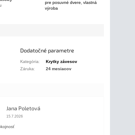
pre posuvné dvere, vlastná
u
výroba
Dodatočné parametre
Kategória
:
Krytky závesov
Záruka
:
24 mesiacov
Jana Poletová
Hodnotenie obchodu je 5 z 5 hviezdičiek.
15.7.2026
kojnosť