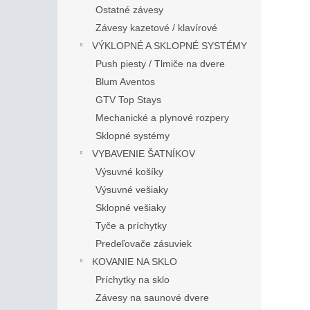
Ostatné závesy
Závesy kazetové / klavírové
VÝKLOPNÉ A SKLOPNÉ SYSTÉMY
Push piesty / Tlmiče na dvere
Blum Aventos
GTV Top Stays
Mechanické a plynové rozpery
Sklopné systémy
VYBAVENIE ŠATNÍKOV
Výsuvné košíky
Výsuvné vešiaky
Sklopné vešiaky
Tyče a príchytky
Predeľovače zásuviek
KOVANIE NA SKLO
Príchytky na sklo
Závesy na saunové dvere