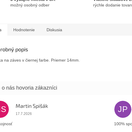
možný osobný odber
rýchle dodanie tovar
s
Hodnotenie
Diskusia
robný popis
ka na záves v čiernej farbe. Priemer 14mm.
Martin Spišák
MS
JP
Hodnotenie obchodu je 5 z 5 hviezdičiek.
17.7.2026
ojnosť
100% spo