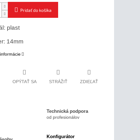
Pridať do košíka
l: plast
er: 14mm
 informácie
OPÝTAŤ SA
STRÁŽIŤ
ZDIEĽAŤ
Technická podpora
od profesionálov
Konfigurátor
zásoby