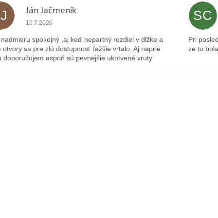
Ján Jačmeník
JJ
SC
Hodnotenie obchodu je 5 z 5 hviezdičiek.
15.7.2026
nadmieru spokojný ,aj keď nepartný rozdiel v dlžke a
Pri posle
 otvory sa pre zlú dostupnosť ťažšie vrtalo. Aj naprie
ze to bol
 doporučujem aspoň sú pevnejšie ukotvené vruty