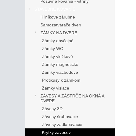
Posuvné kovanie - vitríny
STAVEBNÉ KOVANIE
Hliníkové zárubne
Samozatvárače dverí
ZÁMKY NA DVERE
Zámky obyčajné
Zámky WC
Zámky vložkové
Zámky magnetické
Zámky viacbodové
Protikusy k zámkom
Zámky visiace
ZÁVESY A ZÁSTRČE NA OKNÁ A
DVERE
Závesy 3D
Závesy šrubovacie
Závesy zadlabávacie
Krytky závesov