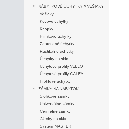
NÁBYTKOVÉ ÚCHYTKY A VEŠIAKY
Vešiaky
Kovové úchytky
Knopky
Hliníkové úchytky
Zapustené úchytky
Rustikálne úchytky
Úchytky na sklo
Úchytové profily VELLO
Úchytové profily GALEA
Profilové úchytky
ZÁMKY NA NÁBYTOK
Stolíkové zámky
Univerzálne zámky
Centrálne zámky
Zámky na sklo
Systém MASTER