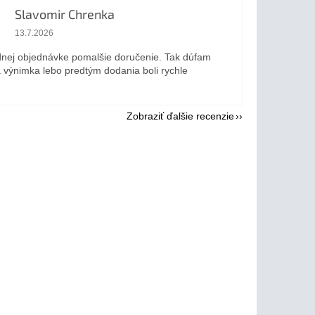
Slavomir Chrenka
Hodnotenie obchodu je 5 z 5 hviezdičiek.
13.7.2026
dnej objednávke pomalšie doručenie. Tak dúfam
a výnimka lebo predtým dodania boli rychle
Zobraziť ďalšie recenzie