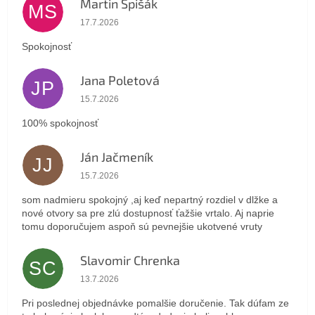
Martin Spišák
MS
Hodnotenie obchodu je 5 z 5 hviezdičiek.
17.7.2026
Spokojnosť
Jana Poletová
JP
Hodnotenie obchodu je 5 z 5 hviezdičiek.
15.7.2026
100% spokojnosť
Ján Jačmeník
JJ
Hodnotenie obchodu je 5 z 5 hviezdičiek.
15.7.2026
som nadmieru spokojný ,aj keď nepartný rozdiel v dlžke a
nové otvory sa pre zlú dostupnosť ťažšie vrtalo. Aj naprie
tomu doporučujem aspoň sú pevnejšie ukotvené vruty
Slavomir Chrenka
SC
Hodnotenie obchodu je 5 z 5 hviezdičiek.
13.7.2026
Pri poslednej objednávke pomalšie doručenie. Tak dúfam ze