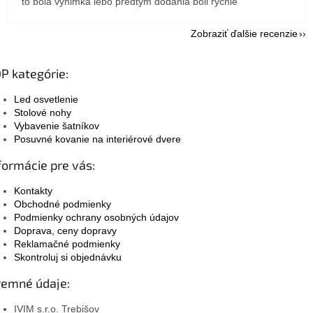
to bola výnimka lebo predtým dodania boli rychle
Zobraziť ďalšie recenzie
P kategórie:
Led osvetlenie
Stolové nohy
Vybavenie šatníkov
Posuvné kovanie na interiérové dvere
formácie pre vás:
Kontakty
Obchodné podmienky
Podmienky ochrany osobných údajov
Doprava, ceny dopravy
Reklamačné podmienky
Skontroluj si objednávku
remné údaje:
IVIM s.r.o. Trebišov