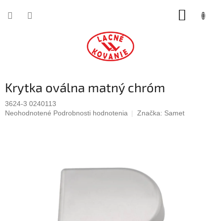
Prejsť
NÁKUP
na
obsah
KOŠÍK
Krytka oválna matný chróm
3624-3 0240113
Priemerné
Neohodnotené
Podrobnosti hodnotenia
Značka:
Samet
hodnotenie
produktu
je
0,0
z
5
hviezdičiek.