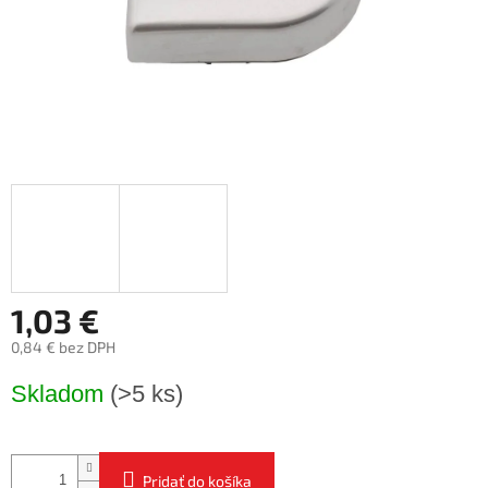
1,03 €
0,84 € bez DPH
Jednotková
Skladom
(>5 ks)
cena:
Pridať do košíka