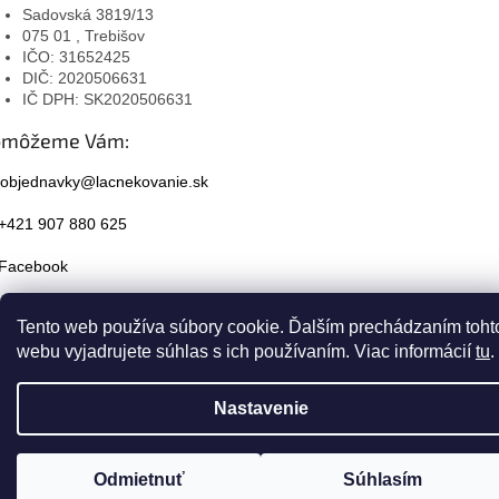
Sadovská 3819/13
075 01 , Trebišov
IČO: 31652425
DIČ: 2020506631
IČ DPH: SK2020506631
omôžeme Vám:
objednavky@lacnekovanie.sk
+421 907 880 625
Facebook
Instagram
Tento web používa súbory cookie. Ďalším prechádzaním toht
webu vyjadrujete súhlas s ich používaním. Viac informácií
tu
.
Nastavenie
Odmietnuť
Súhlasím