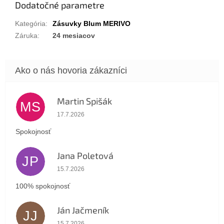
Dodatočné parametre
Kategória
:
Zásuvky Blum MERIVO
Záruka
:
24 mesiacov
Martin Spišák
MS
Hodnotenie obchodu je 5 z 5 hviezdičiek.
17.7.2026
Spokojnosť
Jana Poletová
JP
Hodnotenie obchodu je 5 z 5 hviezdičiek.
15.7.2026
100% spokojnosť
Ján Jačmeník
JJ
Hodnotenie obchodu je 5 z 5 hviezdičiek.
15.7.2026