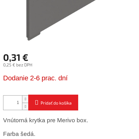
0,31 €
0,25 € bez DPH
Jednotková
Dodanie 2-6 prac. dní
cena:
Pridať do košíka
Vnútorná krytka pre Merivo box.
Farba šedá.