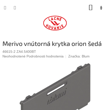
Prejsť
NÁKUP
na
obsah
KOŠÍK
Merivo vnútorná krytka orion šedá
46615-2 ZA4.5400BT
Priemerné
Neohodnotené
Podrobnosti hodnotenia
Značka:
Blum
hodnotenie
produktu
je
0,0
z
5
hviezdičiek.