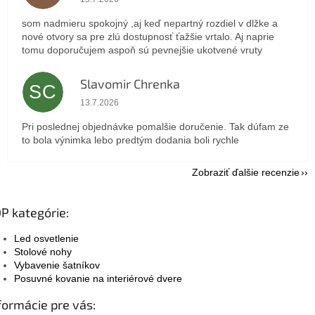
som nadmieru spokojný ,aj keď nepartný rozdiel v dlžke a
nové otvory sa pre zlú dostupnosť ťažšie vrtalo. Aj naprie
tomu doporučujem aspoň sú pevnejšie ukotvené vruty
Slavomir Chrenka
SC
Hodnotenie obchodu je 5 z 5 hviezdičiek.
13.7.2026
Pri poslednej objednávke pomalšie doručenie. Tak dúfam ze
to bola výnimka lebo predtým dodania boli rychle
Zobraziť ďalšie recenzie
P kategórie:
Led osvetlenie
Stolové nohy
Vybavenie šatníkov
Posuvné kovanie na interiérové dvere
formácie pre vás: