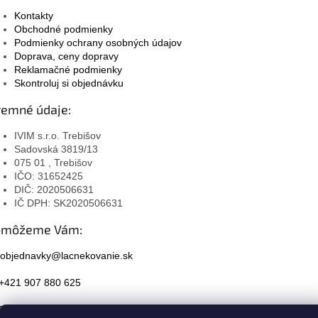
Kontakty
Obchodné podmienky
Podmienky ochrany osobných údajov
Doprava, ceny dopravy
Reklamačné podmienky
Skontroluj si objednávku
remné údaje:
IVIM s.r.o. Trebišov
Sadovská 3819/13
075 01 , Trebišov
IČO: 31652425
DIČ: 2020506631
IČ DPH: SK2020506631
omôžeme Vám:
objednavky@lacnekovanie.sk
+421 907 880 625
Facebook