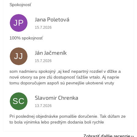
Spokojnosť
Jana Poletová
JP
Hodnotenie obchodu je 5 z 5 hviezdičiek.
15.7.2026
100% spokojnosť
Ján Jačmeník
JJ
Hodnotenie obchodu je 5 z 5 hviezdičiek.
15.7.2026
som nadmieru spokojný ,aj keď nepartný rozdiel v dlžke a
nové otvory sa pre zlú dostupnosť ťažšie vrtalo. Aj naprie
tomu doporučujem aspoň sú pevnejšie ukotvené vruty
Slavomir Chrenka
SC
Hodnotenie obchodu je 5 z 5 hviezdičiek.
13.7.2026
Pri poslednej objednávke pomalšie doručenie. Tak dúfam ze
to bola výnimka lebo predtým dodania boli rychle
Zobraziť ďalšie recenzie