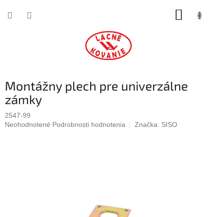
Prejsť
NÁKUP
na
obsah
KOŠÍK
Montážny plech pre univerzálne
zámky
2547-99
Priemerné
Neohodnotené
Podrobnosti hodnotenia
Značka:
SISO
hodnotenie
produktu
je
0,0
z
5
hviezdičiek.