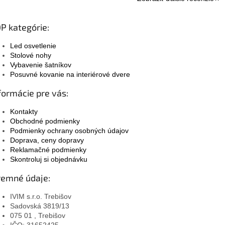
P kategórie:
Led osvetlenie
Stolové nohy
Vybavenie šatníkov
Posuvné kovanie na interiérové dvere
formácie pre vás:
Kontakty
Obchodné podmienky
Podmienky ochrany osobných údajov
Doprava, ceny dopravy
Reklamačné podmienky
Skontroluj si objednávku
remné údaje:
IVIM s.r.o. Trebišov
Sadovská 3819/13
075 01 , Trebišov