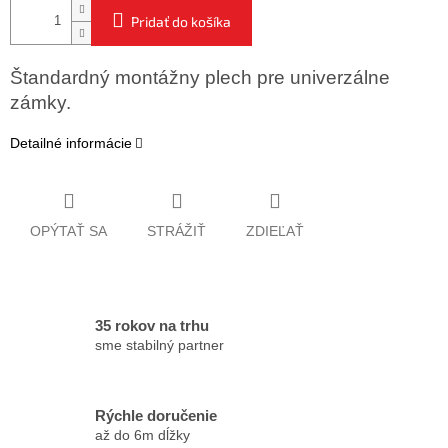
Pridať do košíka
Štandardný montážny plech pre univerzálne
zámky.
Detailné informácie
OPÝTAŤ SA
STRÁŽIŤ
ZDIEĽAŤ
35 rokov na trhu
sme stabilný partner
Rýchle doručenie
až do 6m dĺžky