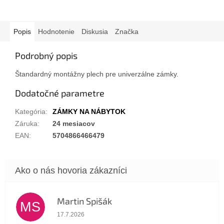
univerzálny C 300 25mm Cr
zámok skrinkový univerzálny
C 300 25mm Cr zámok...
Popis
Hodnotenie
Diskusia
Značka
Podrobný popis
Štandardný montážny plech pre univerzálne zámky.
Dodatočné parametre
Kategória
:
ZÁMKY NA NÁBYTOK
Záruka
:
24 mesiacov
EAN
:
5704866466479
Martin Spišák
MS
Hodnotenie obchodu je 5 z 5 hviezdičiek.
17.7.2026