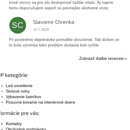
nové otvory sa pre zlú dostupnosť ťažšie vrtalo. Aj naprie
tomu doporučujem aspoň sú pevnejšie ukotvené vruty
Slavomir Chrenka
SC
Hodnotenie obchodu je 5 z 5 hviezdičiek.
13.7.2026
Pri poslednej objednávke pomalšie doručenie. Tak dúfam ze
to bola výnimka lebo predtým dodania boli rychle
Zobraziť ďalšie recenzie
P kategórie:
Led osvetlenie
Stolové nohy
Vybavenie šatníkov
Posuvné kovanie na interiérové dvere
formácie pre vás:
Kontakty
Obchodné podmienky