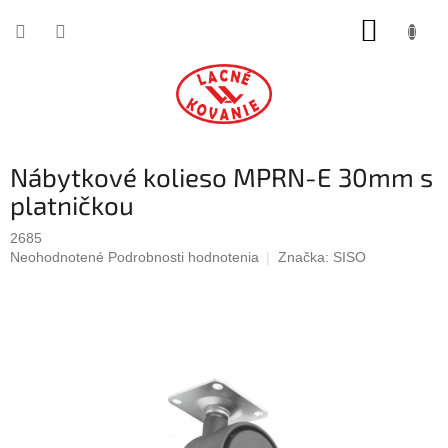
Prejsť
NÁKUP
na
obsah
KOŠÍK
Nábytkové kolieso MPRN-E 30mm s
platničkou
2685
Priemerné
Neohodnotené
Podrobnosti hodnotenia
Značka:
SISO
hodnotenie
produktu
je
0,0
z
5
hviezdičiek.