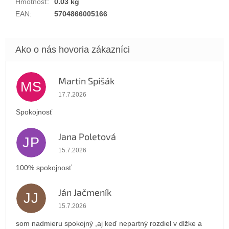
Hmotnosť
:
0.03 kg
EAN
:
5704866005166
Martin Spišák
MS
Hodnotenie obchodu je 5 z 5 hviezdičiek.
17.7.2026
Spokojnosť
Jana Poletová
JP
Hodnotenie obchodu je 5 z 5 hviezdičiek.
15.7.2026
100% spokojnosť
Ján Jačmeník
JJ
Hodnotenie obchodu je 5 z 5 hviezdičiek.
15.7.2026
som nadmieru spokojný ,aj keď nepartný rozdiel v dlžke a