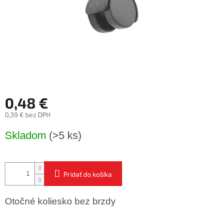
0,48 €
0,39 € bez DPH
Jednotková
Skladom
(>5 ks)
cena:
Pridať do košíka
Otočné koliesko bez brzdy