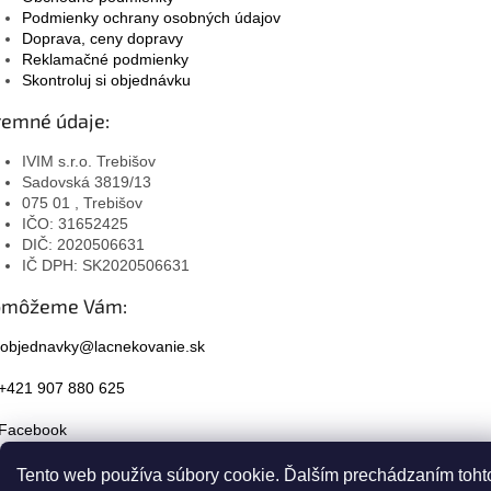
Podmienky ochrany osobných údajov
Doprava, ceny dopravy
Reklamačné podmienky
Skontroluj si objednávku
remné údaje:
IVIM s.r.o. Trebišov
Sadovská 3819/13
075 01 , Trebišov
IČO: 31652425
DIČ: 2020506631
IČ DPH: SK2020506631
omôžeme Vám:
objednavky@lacnekovanie.sk
+421 907 880 625
Facebook
Instagram
Tento web používa súbory cookie. Ďalším prechádzaním toht