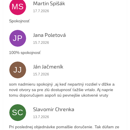
Martin Spišák
MS
Hodnotenie obchodu je 5 z 5 hviezdičiek.
17.7.2026
Spokojnosť
Jana Poletová
JP
Hodnotenie obchodu je 5 z 5 hviezdičiek.
15.7.2026
100% spokojnosť
Ján Jačmeník
JJ
Hodnotenie obchodu je 5 z 5 hviezdičiek.
15.7.2026
som nadmieru spokojný ,aj keď nepartný rozdiel v dlžke a
nové otvory sa pre zlú dostupnosť ťažšie vrtalo. Aj naprie
tomu doporučujem aspoň sú pevnejšie ukotvené vruty
Slavomir Chrenka
SC
Hodnotenie obchodu je 5 z 5 hviezdičiek.
13.7.2026
Pri poslednej objednávke pomalšie doručenie. Tak dúfam ze