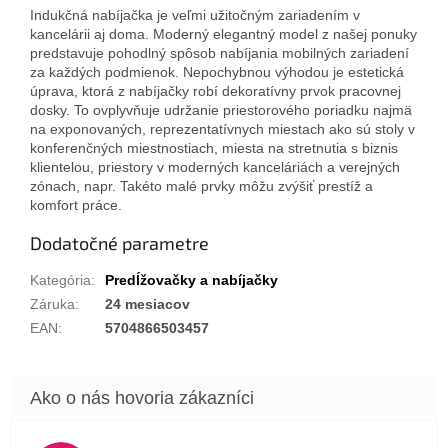
Indukčná nabíjačka je veľmi užitočným zariadením v
kancelárii aj doma. Moderný elegantný model z našej ponuky
predstavuje pohodlný spôsob nabíjania mobilných zariadení
za každých podmienok. Nepochybnou výhodou je estetická
úprava, ktorá z nabíjačky robí dekoratívny prvok pracovnej
dosky. To ovplyvňuje udržanie priestorového poriadku najmä
na exponovaných, reprezentatívnych miestach ako sú stoly v
konferenčných miestnostiach, miesta na stretnutia s biznis
klientelou, priestory v moderných kanceláriách a verejných
zónach, napr. Takéto malé prvky môžu zvýšiť prestíž a
komfort práce.
Dodatočné parametre
Kategória
:
Predĺžovačky a nabíjačky
Záruka
:
24 mesiacov
EAN
:
5704866503457