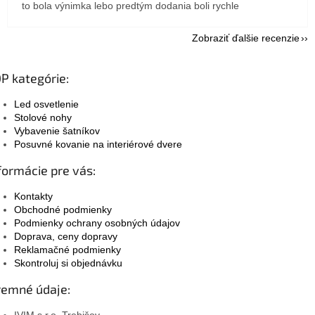
to bola výnimka lebo predtým dodania boli rychle
Zobraziť ďalšie recenzie
P kategórie:
Led osvetlenie
Stolové nohy
Vybavenie šatníkov
Posuvné kovanie na interiérové dvere
formácie pre vás:
Kontakty
Obchodné podmienky
Podmienky ochrany osobných údajov
Doprava, ceny dopravy
Reklamačné podmienky
Skontroluj si objednávku
remné údaje:
IVIM s.r.o. Trebišov