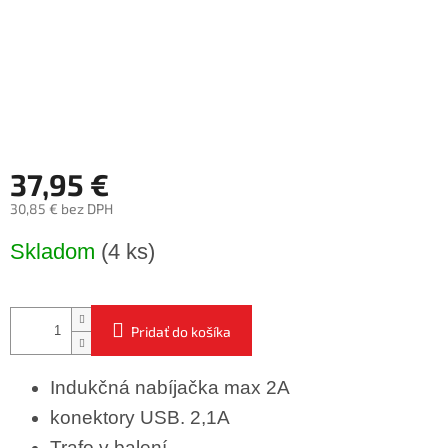
37,95 €
30,85 € bez DPH
Jednotková
Skladom
(4 ks)
cena:
Pridať do košíka
Indukčná nabíjačka max 2A
konektory USB. 2,1A
Trafo v balení