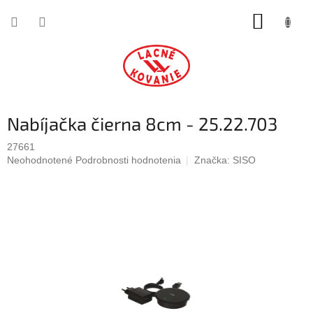
Prejsť
NÁKUP
na
obsah
KOŠÍK
Nabíjačka čierna 8cm - 25.22.703
27661
Priemerné
Neohodnotené
Podrobnosti hodnotenia
Značka:
SISO
hodnotenie
produktu
je
0,0
z
5
hviezdičiek.