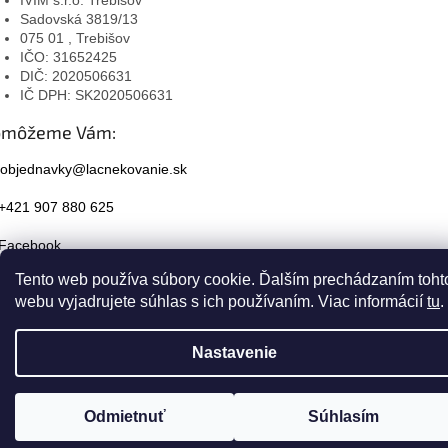
Sadovská 3819/13
075 01 , Trebišov
IČO: 31652425
DIČ: 2020506631
IČ DPH: SK2020506631
omôžeme Vám:
objednavky@lacnekovanie.sk
+421 907 880 625
Facebook
Tento web používa súbory cookie. Ďalším prechádzaním toht
Instagram
webu vyjadrujete súhlas s ich používaním. Viac informácií
tu
.
Nastavenie
Odmietnuť
Súhlasím