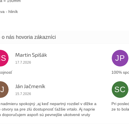
ka = 150mm
va - hliník
Martin Spišák
MS
JP
Hodnotenie obchodu je 5 z 5 hviezdičiek.
17.7.2026
ojnosť
100% spo
Ján Jačmeník
JJ
SC
Hodnotenie obchodu je 5 z 5 hviezdičiek.
15.7.2026
nadmieru spokojný ,aj keď nepartný rozdiel v dlžke a
Pri posle
 otvory sa pre zlú dostupnosť ťažšie vrtalo. Aj naprie
ze to bol
 doporučujem aspoň sú pevnejšie ukotvené vruty