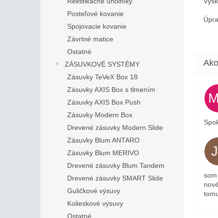
Výš
Rektifikačné uholníky
Posteľové kovanie
Úpra
Spojovacie kovanie
Závrtné matice
Ostatné
ZÁSUVKOVÉ SYSTÉMY
Zásuvky TeVeX Box 18
Zásuvky AXIS Box s tlmením
Zásuvky AXIS Box Push
Zásuvky Modern Box
Spok
Drevené zásuvky Modern Slide
Zásuvky Blum ANTARO
Zásuvky Blum MERIVO
Drevené zásuvky Blum Tandem
som 
Drevené zásuvky SMART Slide
nové
Guličkové výsuvy
tomu
Kolieskové výsuvy
Ostatné