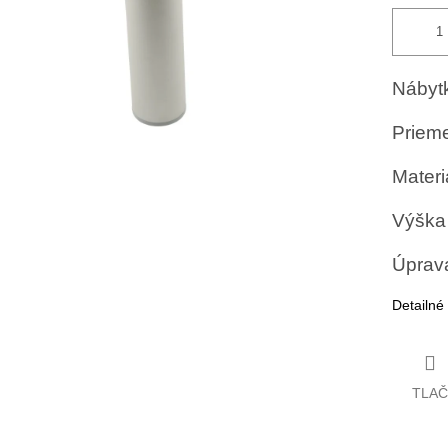
Nábytk
Priem
Materiá
Výška
Úprava 
Detailné
TLAČ