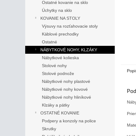
Ostatné kovanie na sklo
Úchytky na sklo
KOVANIE NA STOLY
Výsuvy na rozťahovacie stoly
Káblové prechodky
Ostatné
NÁBYTKOVÉ NOHY, KLZÁKY
Nábytkové kolieska
Stolové nohy
Popi
Stolové podnože
Nábytkové nohy plastové
Nábytkové nohy kovové
Pod
Nábytkové nohy hliníkové
Náby
Klzáky a pätky
OSTATNÉ KOVANIE
Prie
Podpery a konzoly na police
Mater
Skrutky