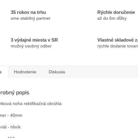
35 rokov na trhu
Rýchle doručenie
sme stabilný partner
až do 6m dĺžky
3 výdajné miesta v SR
Vlastné skladové 
možný osobný odber
rýchle dodanie tovar
s
Hodnotenie
Diskusia
robný popis
tková noha rektifikačná okrúhla
mer - 40mm
iál - hliník