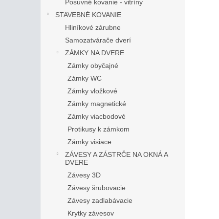
Posuvné kovanie - vitríny
STAVEBNÉ KOVANIE
Hliníkové zárubne
Samozatvárače dverí
ZÁMKY NA DVERE
Zámky obyčajné
Zámky WC
Zámky vložkové
Zámky magnetické
Zámky viacbodové
Protikusy k zámkom
Zámky visiace
ZÁVESY A ZÁSTRČE NA OKNÁ A
DVERE
Závesy 3D
Závesy šrubovacie
Závesy zadlabávacie
Krytky závesov