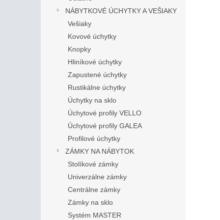
NÁBYTKOVÉ ÚCHYTKY A VEŠIAKY
Vešiaky
Kovové úchytky
Knopky
Hliníkové úchytky
Zapustené úchytky
Rustikálne úchytky
Úchytky na sklo
Úchytové profily VELLO
Úchytové profily GALEA
Profilové úchytky
ZÁMKY NA NÁBYTOK
Stolíkové zámky
Univerzálne zámky
Centrálne zámky
Zámky na sklo
Systém MASTER