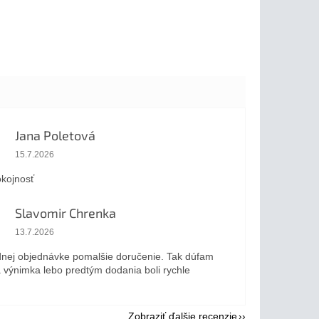
Jana Poletová
Hodnotenie obchodu je 5 z 5 hviezdičiek.
15.7.2026
kojnosť
Slavomir Chrenka
Hodnotenie obchodu je 5 z 5 hviezdičiek.
13.7.2026
dnej objednávke pomalšie doručenie. Tak dúfam
a výnimka lebo predtým dodania boli rychle
Zobraziť ďalšie recenzie