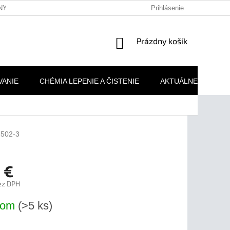
NY OSOBNÝCH ÚDAJOV
REKLAMAČNÉ PODMIENKY
Prihlásenie
MOJA 
NÁKUPNÝ
Prázdny košík
KOŠÍK
VANIE
CHÉMIA LEPENIE A ČISTENIE
AKTUÁLNE AKCIE
3502-3
 €
ez DPH
ová
dom
(>5 ks)