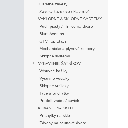
Ostatné závesy
Závesy kazetové / klavírové
VÝKLOPNÉ A SKLOPNÉ SYSTÉMY
Push piesty / Tlmiče na dvere
Blum Aventos
GTV Top Stays
Mechanické a plynové rozpery
Sklopné systémy
VYBAVENIE ŠATNÍKOV
Výsuvné košíky
Výsuvné vešiaky
Sklopné vešiaky
Tyče a príchytky
Predeľovače zásuviek
KOVANIE NA SKLO
Príchytky na sklo
Závesy na saunové dvere