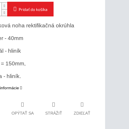
Pridať do košíka
ová noha rektifikačná okrúhla
er - 40mm
l - hliník
 = 150mm,
- hliník.
 informácie
OPÝTAŤ SA
STRÁŽIŤ
ZDIEĽAŤ