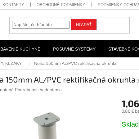
KONTAKTY
OBCHODNÉ PODMIENKY
PODMIENKY OCHRA
HĽADAŤ
YBAVENIE KUCHYNE
POSUVNÉ SYSTÉMY
STAVEBNÉ KO
Y, KLZÁKY
Noha 150mm AL/PVC rektifikačná okruhla
a 150mm AL/PVC rektifikačná okruhla
rné
notené
Podrobnosti hodnotenia
nie
1,06
u
0,86 € b
Jednotk
Skla
cena:
iek.