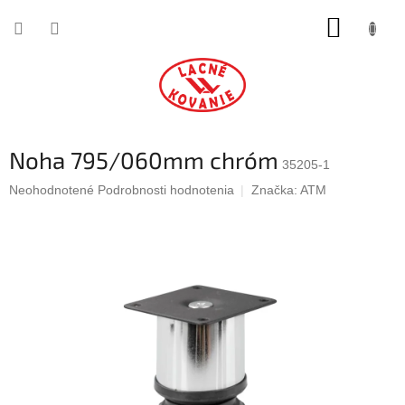
Prejsť
NÁKUP
na
obsah
KOŠÍK
Noha 795/060mm chróm
35205-1
Priemerné
Neohodnotené
Podrobnosti hodnotenia
Značka:
ATM
hodnotenie
produktu
je
0,0
z
5
hviezdičiek.