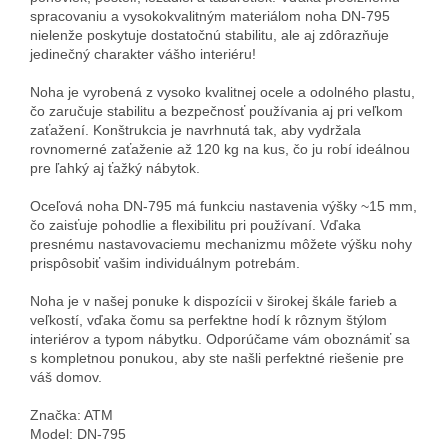
spracovaniu a vysokokvalitným materiálom noha DN-795
nielenže poskytuje dostatočnú stabilitu, ale aj zdôrazňuje
jedinečný charakter vášho interiéru!
Noha je vyrobená z vysoko kvalitnej ocele a odolného plastu,
čo zaručuje stabilitu a bezpečnosť používania aj pri veľkom
zaťažení. Konštrukcia je navrhnutá tak, aby vydržala
rovnomerné zaťaženie až 120 kg na kus, čo ju robí ideálnou
pre ľahký aj ťažký nábytok.
Oceľová noha DN-795 má funkciu nastavenia výšky ~15 mm,
čo zaisťuje pohodlie a flexibilitu pri používaní. Vďaka
presnému nastavovaciemu mechanizmu môžete výšku nohy
prispôsobiť vašim individuálnym potrebám.
Noha je v našej ponuke k dispozícii v širokej škále farieb a
veľkostí, vďaka čomu sa perfektne hodí k rôznym štýlom
interiérov a typom nábytku. Odporúčame vám oboznámiť sa
s kompletnou ponukou, aby ste našli perfektné riešenie pre
váš domov.
Značka: ATM
Model: DN-795