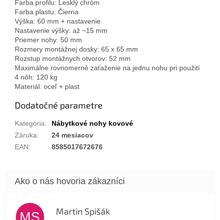
Farba profilu: Lesklý chróm
Farba plastu: Čierna
Výška: 60 mm + nastavenie
Nastavenie výšky: až ~15 mm
Priemer nohy: 50 mm
Rozmery montážnej dosky: 65 x 65 mm
Rozstup montážnych otvorov: 52 mm
Maximálne rovnomerné zaťaženie na jednu nohu pri použití
4 nôh: 120 kg
Materiál: oceľ + plast
Dodatočné parametre
Kategória
:
Nábytkové nohy kovové
Záruka
:
24 mesiacov
EAN
:
8585017672676
Martin Spišák
MS