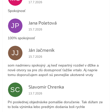
Hodnotenie obchodu je 5 z 5 hviezdičiek.
17.7.2026
Spokojnosť
Jana Poletová
JP
Hodnotenie obchodu je 5 z 5 hviezdičiek.
15.7.2026
100% spokojnosť
Ján Jačmeník
JJ
Hodnotenie obchodu je 5 z 5 hviezdičiek.
15.7.2026
som nadmieru spokojný ,aj keď nepartný rozdiel v dlžke a
nové otvory sa pre zlú dostupnosť ťažšie vrtalo. Aj naprie
tomu doporučujem aspoň sú pevnejšie ukotvené vruty
Slavomir Chrenka
SC
Hodnotenie obchodu je 5 z 5 hviezdičiek.
13.7.2026
Pri poslednej objednávke pomalšie doručenie. Tak dúfam ze
to bola výnimka lebo predtým dodania boli rychle