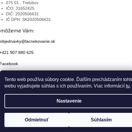
075 01 , Trebišov
IČO: 31652425
DIČ: 2020506631
IČ DPH: SK2020506631
omôžeme Vám:
objednavky@lacnekovanie.sk
+421 907 880 625
Facebook
Instagram
Tento web používa súbory cookie. Ďalším prechádzaním toht
webu vyjadrujete súhlas s ich používaním. Viac informácií
tu
.
Nastavenie
Odmietnuť
Súhlasím