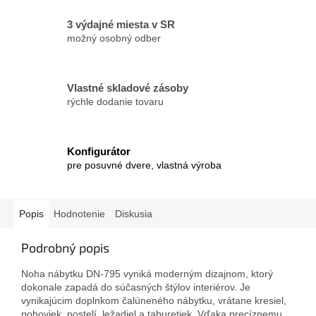
3 výdajné miesta v SR
možný osobný odber
Vlastné skladové zásoby
rýchle dodanie tovaru
Konfigurátor
pre posuvné dvere, vlastná výroba
Popis
Hodnotenie
Diskusia
Podrobný popis
Noha nábytku DN-795 vyniká moderným dizajnom, ktorý
dokonale zapadá do súčasných štýlov interiérov. Je
vynikajúcim doplnkom čalúneného nábytku, vrátane kresiel,
pohoviek, postelí, ležadiel a taburetiek. Vďaka precíznemu