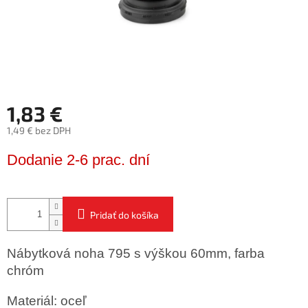
1,83 €
1,49 € bez DPH
Jednotková
Dodanie 2-6 prac. dní
cena:
Pridať do košíka
Nábytková noha 795 s výškou 60mm, farba
chróm
Materiál: oceľ