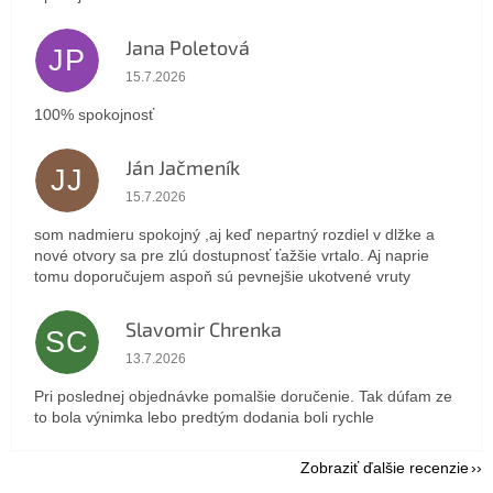
Jana Poletová
JP
Hodnotenie obchodu je 5 z 5 hviezdičiek.
15.7.2026
100% spokojnosť
Ján Jačmeník
JJ
Hodnotenie obchodu je 5 z 5 hviezdičiek.
15.7.2026
som nadmieru spokojný ,aj keď nepartný rozdiel v dlžke a
nové otvory sa pre zlú dostupnosť ťažšie vrtalo. Aj naprie
tomu doporučujem aspoň sú pevnejšie ukotvené vruty
Slavomir Chrenka
SC
Hodnotenie obchodu je 5 z 5 hviezdičiek.
13.7.2026
Pri poslednej objednávke pomalšie doručenie. Tak dúfam ze
to bola výnimka lebo predtým dodania boli rychle
Zobraziť ďalšie recenzie