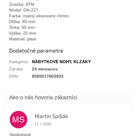
Značka: ATM
Model: DN-227
Farba: matný eloxovaný chróm
Dĺžka: 60 mm
Šírka: 60 mm
Výška: 25 mm
Materiál: plast
Dodatočné parametre
Kategória
:
NÁBYTKOVÉ NOHY, KLZÁKY
Záruka
:
24 mesiacov
EAN
:
8585017663933
Martin Spišák
MS
Hodnotenie obchodu je 5 z 5 hviezdičiek.
17.7.2026
Spokojnosť