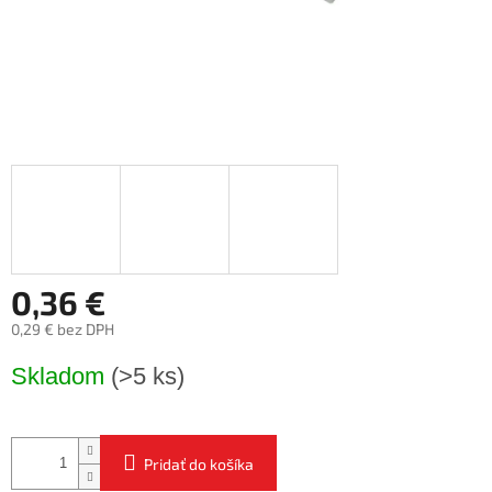
0,36 €
0,29 € bez DPH
Jednotková
Skladom
(>5 ks)
cena:
Pridať do košíka