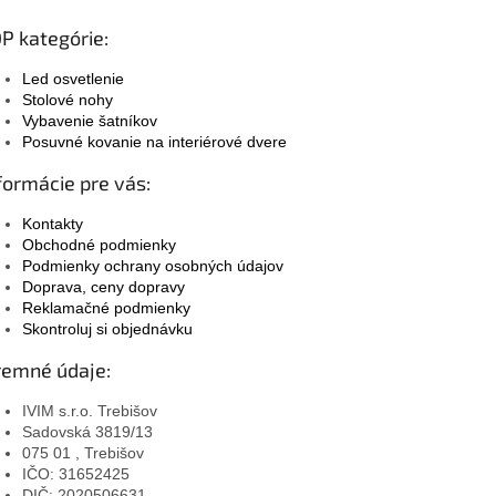
P kategórie:
Led osvetlenie
Stolové nohy
Vybavenie šatníkov
Posuvné kovanie na interiérové dvere
formácie pre vás:
Kontakty
Obchodné podmienky
Podmienky ochrany osobných údajov
Doprava, ceny dopravy
Reklamačné podmienky
Skontroluj si objednávku
remné údaje:
IVIM s.r.o. Trebišov
Sadovská 3819/13
075 01 , Trebišov
IČO: 31652425
DIČ: 2020506631