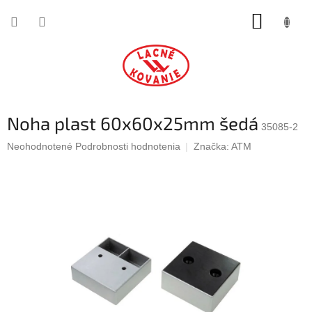
Prejsť
NÁKUP
na
obsah
KOŠÍK
Noha plast 60x60x25mm šedá
35085-2
Priemerné
Neohodnotené
Podrobnosti hodnotenia
Značka:
ATM
hodnotenie
produktu
je
0,0
z
5
hviezdičiek.