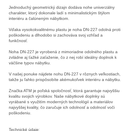
Jednoduchý geometrický dizajn dodáva nohe univerzálny
charakter, ktorý dokonale ladí s minimalistickým štýlom
interiéru a čalúneným nábytkom.
Vďaka vysokokvalitnému plastu je noha DN-227 odolná proti
poškodeniu a dlhodobo si zachováva svoj vzhľad a
funkčnosť.
Noha DN-227 je vyrobená z mimoriadne odolného plastu a
zvládne aj ťažké zaťaženie, čo z nej robí ideálny doplnok k
väčšine typov nábytku.
V našej ponuke nájdete nohu DN-227 v rôznych veľkostiach,
takže ju ľahko prispôsobíte akémukoľvek interiéru a nábytku.
Značka ATM je poľská spoločnosť, ktorá garantuje najvyššiu
kvalitu svojich výrobkov. Naše nábytkové doplnky sú
vyrábané s využitím moderných technológií a materiálov
najvyššej kvality, čo zaručuje ich odolnosť a odolnosť voči
poškodeniu.
Technické údaje: