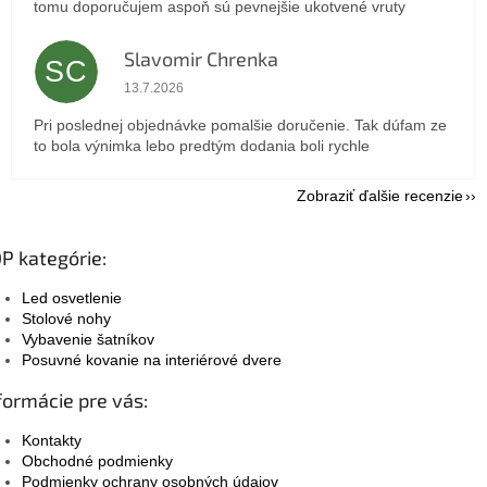
tomu doporučujem aspoň sú pevnejšie ukotvené vruty
Slavomir Chrenka
SC
Hodnotenie obchodu je 5 z 5 hviezdičiek.
13.7.2026
Pri poslednej objednávke pomalšie doručenie. Tak dúfam ze
to bola výnimka lebo predtým dodania boli rychle
Zobraziť ďalšie recenzie
P kategórie:
Led osvetlenie
Stolové nohy
Vybavenie šatníkov
Posuvné kovanie na interiérové dvere
formácie pre vás:
Kontakty
Obchodné podmienky
Podmienky ochrany osobných údajov