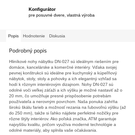
Konfigurátor
pre posuvné dvere, vlastná výroba
Popis
Hodnotenie
Diskusia
Podrobný popis
Hliníkové nohy nábytku DN-027 sú ideálnym riešením pre
domáce, kancelárske a komerčné interiéry. Vďaka svojej
pevnej konštrukcii sú ideálne pre kuchynský a kúpeľňový
nábytok, stoly, stoly a pohovky a ich elegantný vzhľad sa
hodí k rôznym interiérovým dizajnom. Nohy DN-027 sú
odolné voči veľkej záťaži a ich výšku je možné nastaviť až o
20 mm, čo umožňuje presné prispôsobenie potrebám
používateľa a nerovným povrchom. Naša ponuka zahŕňa
širokú škálu farieb a možnosť rezania na ľubovoľnú výšku (až
do 250 mm), takže si ľahko nájdete perfektné nožičky pre
rôzne štýly interiérov. Ako poľská značka, ATM garantuje
najvyššiu kvalitu, pričom využíva moderné technológie a
odolné materiály, aby splnila vaše očakávania.