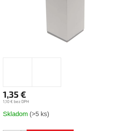
1,35 €
1,10 € bez DPH
Jednotková
Skladom
(>5 ks)
cena: