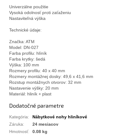
Univerzálne použitie
Vysoká odolnosť proti zaťaženiu
Nastaviteľná výška
Technické údaje:
Značka: ATM
Model: DN-027
Farba profilu: hlíník
Farba krytky: šedá
Výška: 100 mm
Rozmery profilu: 40 x 40 mm
Rozmery montážnej dosky: 49,6 x 41,6 mm
Rozstup montážnych otvorov: 32 mm
Nastavenie výšky: 20 mm
Materiál: hliník + plast
Dodatočné parametre
Kategória
:
Nábytkové nohy hliníkové
Záruka
:
24 mesiacov
Hmotnosť
:
0.08 kg