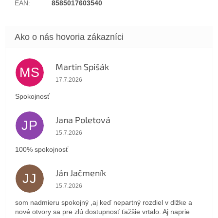
EAN
:
8585017603540
Martin Spišák
MS
Hodnotenie obchodu je 5 z 5 hviezdičiek.
17.7.2026
Spokojnosť
Jana Poletová
JP
Hodnotenie obchodu je 5 z 5 hviezdičiek.
15.7.2026
100% spokojnosť
Ján Jačmeník
JJ
Hodnotenie obchodu je 5 z 5 hviezdičiek.
15.7.2026
som nadmieru spokojný ,aj keď nepartný rozdiel v dlžke a
nové otvory sa pre zlú dostupnosť ťažšie vrtalo. Aj naprie