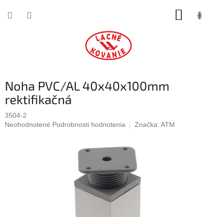
Prejsť
NÁKUP
na
obsah
KOŠÍK
Noha PVC/AL 40x40x100mm
rektifikačná
3504-2
Priemerné
Neohodnotené
Podrobnosti hodnotenia
Značka:
ATM
hodnotenie
produktu
je
0,0
z
5
hviezdičiek.