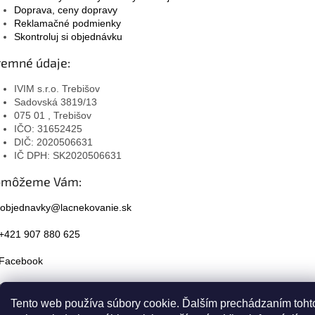
Doprava, ceny dopravy
Reklamačné podmienky
Skontroluj si objednávku
remné údaje:
IVIM s.r.o. Trebišov
Sadovská 3819/13
075 01 , Trebišov
IČO: 31652425
DIČ: 2020506631
IČ DPH: SK2020506631
omôžeme Vám:
objednavky@lacnekovanie.sk
+421 907 880 625
Facebook
Instagram
Tento web používa súbory cookie. Ďalším prechádzaním toht