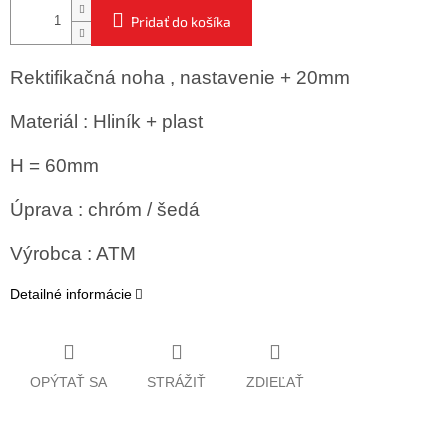
Pridať do košíka
Rektifikačná noha , nastavenie + 20mm
Materiál : Hliník + plast
H = 60mm
Úprava : chróm / šedá
Výrobca : ATM
Detailné informácie
OPÝTAŤ SA
STRÁŽIŤ
ZDIEĽAŤ