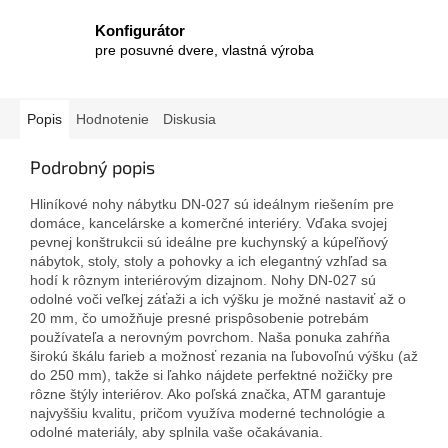
Konfigurátor
pre posuvné dvere, vlastná výroba
Popis
Hodnotenie
Diskusia
Podrobný popis
Hliníkové nohy nábytku DN-027 sú ideálnym riešením pre
domáce, kancelárske a komerčné interiéry. Vďaka svojej
pevnej konštrukcii sú ideálne pre kuchynský a kúpeľňový
nábytok, stoly, stoly a pohovky a ich elegantný vzhľad sa
hodí k rôznym interiérovým dizajnom. Nohy DN-027 sú
odolné voči veľkej záťaži a ich výšku je možné nastaviť až o
20 mm, čo umožňuje presné prispôsobenie potrebám
používateľa a nerovným povrchom. Naša ponuka zahŕňa
širokú škálu farieb a možnosť rezania na ľubovoľnú výšku (až
do 250 mm), takže si ľahko nájdete perfektné nožičky pre
rôzne štýly interiérov. Ako poľská značka, ATM garantuje
najvyššiu kvalitu, pričom využíva moderné technológie a
odolné materiály, aby splnila vaše očakávania.