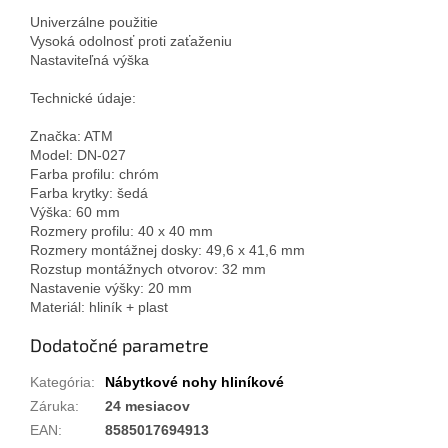
Univerzálne použitie
Vysoká odolnosť proti zaťaženiu
Nastaviteľná výška
Technické údaje:
Značka: ATM
Model: DN-027
Farba profilu: chróm
Farba krytky: šedá
Výška: 60 mm
Rozmery profilu: 40 x 40 mm
Rozmery montážnej dosky: 49,6 x 41,6 mm
Rozstup montážnych otvorov: 32 mm
Nastavenie výšky: 20 mm
Materiál: hliník + plast
Dodatočné parametre
Kategória
:
Nábytkové nohy hliníkové
Záruka
:
24 mesiacov
EAN
:
8585017694913