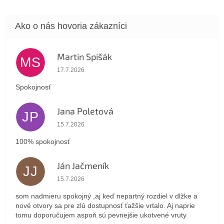
Martin Spišák
MS
Hodnotenie obchodu je 5 z 5 hviezdičiek.
17.7.2026
Spokojnosť
Jana Poletová
JP
Hodnotenie obchodu je 5 z 5 hviezdičiek.
15.7.2026
100% spokojnosť
Ján Jačmeník
JJ
Hodnotenie obchodu je 5 z 5 hviezdičiek.
15.7.2026
som nadmieru spokojný ,aj keď nepartný rozdiel v dlžke a
nové otvory sa pre zlú dostupnosť ťažšie vrtalo. Aj naprie
tomu doporučujem aspoň sú pevnejšie ukotvené vruty