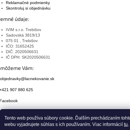
Reklamačné podmienky
Skontroluj si objednávku
remné údaje:
IVIM s.r.o. Trebišov
Sadovská 3819/13
075 01 , Trebišov
IČO: 31652425
DIČ: 2020506631
IČ DPH: SK2020506631
omôžeme Vám:
objednavky@lacnekovanie.sk
+421 907 880 625
Facebook
Instagram
Tento web používa súbory cookie. Ďalším prechádzaním toht
webu vyjadrujete súhlas s ich používaním. Viac informácií
tu
.