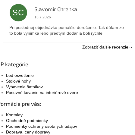
Slavomir Chrenka
SC
Hodnotenie obchodu je 5 z 5 hviezdičiek.
13.7.2026
Pri poslednej objednávke pomalšie doručenie. Tak dúfam ze
to bola výnimka lebo predtým dodania boli rychle
Zobraziť ďalšie recenzie
P kategórie:
Led osvetlenie
Stolové nohy
Vybavenie šatníkov
Posuvné kovanie na interiérové dvere
formácie pre vás:
Kontakty
Obchodné podmienky
Podmienky ochrany osobných údajov
Doprava, ceny dopravy