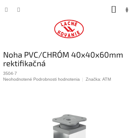
Prejsť
NÁKUP
na
obsah
KOŠÍK
Noha PVC/CHRÓM 40x40x60mm
rektifikačná
3504-7
Priemerné
Neohodnotené
Podrobnosti hodnotenia
Značka:
ATM
hodnotenie
produktu
je
0,0
z
5
hviezdičiek.