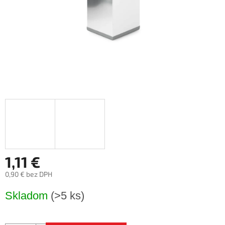
1,11 €
0,90 € bez DPH
Jednotková
Skladom
(>5 ks)
cena: