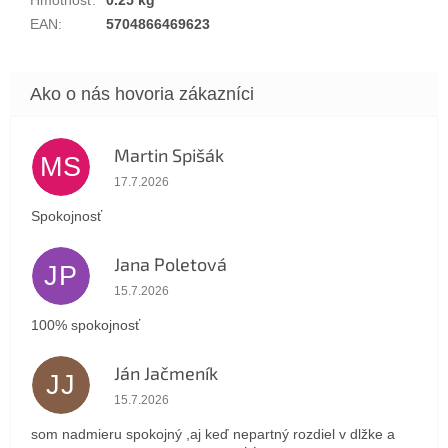
EAN
:
5704866469623
Martin Spišák
MS
Hodnotenie obchodu je 5 z 5 hviezdičiek.
17.7.2026
Spokojnosť
Jana Poletová
JP
Hodnotenie obchodu je 5 z 5 hviezdičiek.
15.7.2026
100% spokojnosť
Ján Jačmeník
JJ
Hodnotenie obchodu je 5 z 5 hviezdičiek.
15.7.2026
som nadmieru spokojný ,aj keď nepartný rozdiel v dlžke a