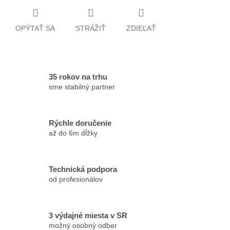
OPÝTAŤ SA
STRÁŽIŤ
ZDIEĽAŤ
35 rokov na trhu
sme stabilný partner
Rýchle doručenie
až do 6m dĺžky
Technická podpora
od profesionálov
3 výdajné miesta v SR
možný osobný odber