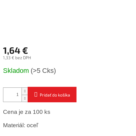
1,64 €
1,33 € bez DPH
Jednotková
Skladom
(>5 Cks)
cena:
Pridať do košíka
Cena je za 100 ks
Materiál: oceľ