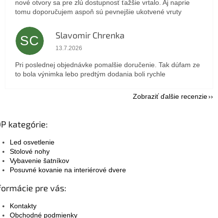
nové otvory sa pre zlú dostupnosť ťažšie vrtalo. Aj naprie
tomu doporučujem aspoň sú pevnejšie ukotvené vruty
Slavomir Chrenka
SC
Hodnotenie obchodu je 5 z 5 hviezdičiek.
13.7.2026
Pri poslednej objednávke pomalšie doručenie. Tak dúfam ze
to bola výnimka lebo predtým dodania boli rychle
Zobraziť ďalšie recenzie
P kategórie:
Led osvetlenie
Stolové nohy
Vybavenie šatníkov
Posuvné kovanie na interiérové dvere
formácie pre vás:
Kontakty
Obchodné podmienky