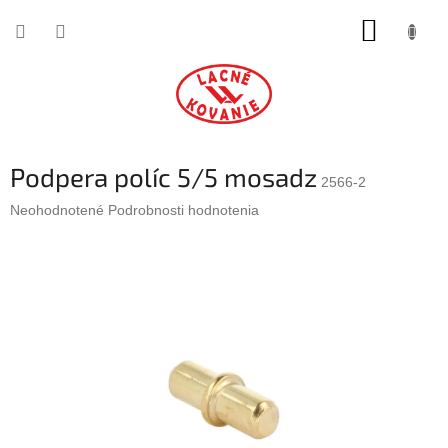
Prejsť
NÁKUP
na
obsah
KOŠÍK
Podpera políc 5/5 mosadz
2566-2
Priemerné
Neohodnotené
Podrobnosti hodnotenia
hodnotenie
produktu
je
0,0
z
5
hviezdičiek.