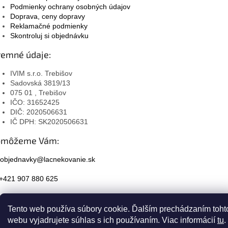
Podmienky ochrany osobných údajov
Doprava, ceny dopravy
Reklamačné podmienky
Skontroluj si objednávku
remné údaje:
IVIM s.r.o. Trebišov
Sadovská 3819/13
075 01 , Trebišov
IČO: 31652425
DIČ: 2020506631
IČ DPH: SK2020506631
omôžeme Vám:
objednavky@lacnekovanie.sk
+421 907 880 625
Facebook
Tento web používa súbory cookie. Ďalším prechádzaním toht
Instagram
webu vyjadrujete súhlas s ich používaním. Viac informácií
tu
.