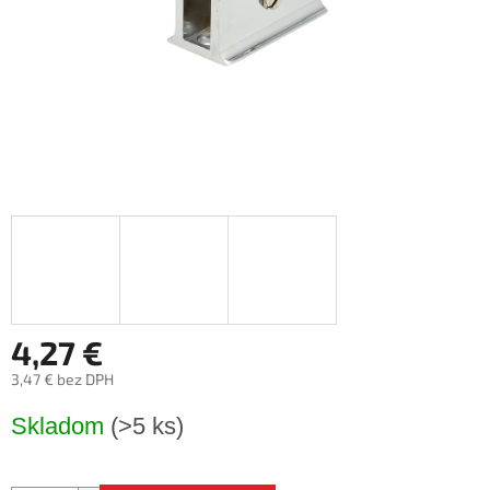
4,27 €
3,47 € bez DPH
Jednotková
Skladom
(>5 ks)
cena: