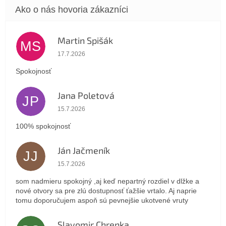
Martin Spišák
MS
Hodnotenie obchodu je 5 z 5 hviezdičiek.
17.7.2026
Spokojnosť
Jana Poletová
JP
Hodnotenie obchodu je 5 z 5 hviezdičiek.
15.7.2026
100% spokojnosť
Ján Jačmeník
JJ
Hodnotenie obchodu je 5 z 5 hviezdičiek.
15.7.2026
som nadmieru spokojný ,aj keď nepartný rozdiel v dlžke a
nové otvory sa pre zlú dostupnosť ťažšie vrtalo. Aj naprie
tomu doporučujem aspoň sú pevnejšie ukotvené vruty
Slavomir Chrenka