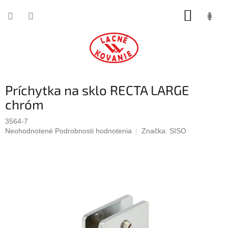
Prejsť
NÁKUP
na
obsah
KOŠÍK
Príchytka na sklo RECTA LARGE
chróm
3564-7
Priemerné
Neohodnotené
Podrobnosti hodnotenia
Značka:
SISO
hodnotenie
produktu
je
0,0
z
5
hviezdičiek.