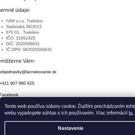
remné údaje:
IVIM s.r.o. Trebišov
Sadovská 3819/13
075 01 , Trebišov
IČO: 31652425
DIČ: 2020506631
IČ DPH: SK2020506631
omôžeme Vám:
objednavky@lacnekovanie.sk
+421 907 880 625
Facebook
Instagram
Tento web používa súbory cookie. Ďalším prechádzaním toht
webu vyjadrujete súhlas s ich používaním. Viac informácií
tu
.
Nastavenie