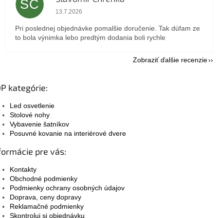
SC
Hodnotenie obchodu je 5 z 5 hviezdičiek.
13.7.2026
Pri poslednej objednávke pomalšie doručenie. Tak dúfam ze
to bola výnimka lebo predtým dodania boli rychle
Zobraziť ďalšie recenzie
P kategórie:
Led osvetlenie
Stolové nohy
Vybavenie šatníkov
Posuvné kovanie na interiérové dvere
formácie pre vás:
Kontakty
Obchodné podmienky
Podmienky ochrany osobných údajov
Doprava, ceny dopravy
Reklamačné podmienky
Skontroluj si objednávku