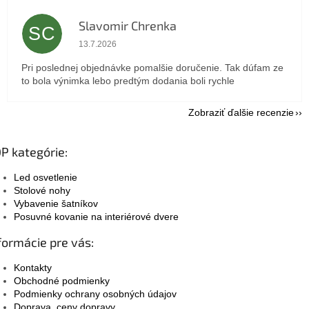
Slavomir Chrenka
SC
Hodnotenie obchodu je 5 z 5 hviezdičiek.
13.7.2026
Pri poslednej objednávke pomalšie doručenie. Tak dúfam ze
to bola výnimka lebo predtým dodania boli rychle
Zobraziť ďalšie recenzie
P kategórie:
Led osvetlenie
Stolové nohy
Vybavenie šatníkov
Posuvné kovanie na interiérové dvere
formácie pre vás:
Kontakty
Obchodné podmienky
Podmienky ochrany osobných údajov
Doprava, ceny dopravy