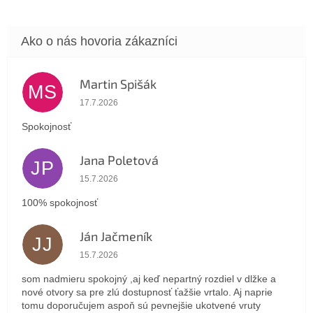
Martin Spišák
MS
Hodnotenie obchodu je 5 z 5 hviezdičiek.
17.7.2026
Spokojnosť
Jana Poletová
JP
Hodnotenie obchodu je 5 z 5 hviezdičiek.
15.7.2026
100% spokojnosť
Ján Jačmeník
JJ
Hodnotenie obchodu je 5 z 5 hviezdičiek.
15.7.2026
som nadmieru spokojný ,aj keď nepartný rozdiel v dlžke a
nové otvory sa pre zlú dostupnosť ťažšie vrtalo. Aj naprie
tomu doporučujem aspoň sú pevnejšie ukotvené vruty