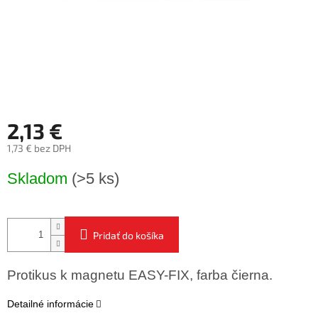
2,13 €
1,73 € bez DPH
Jednotková
Skladom
(>5 ks)
cena:
Pridať do košíka
Protikus k magnetu EASY-FIX, farba čierna.
Detailné informácie