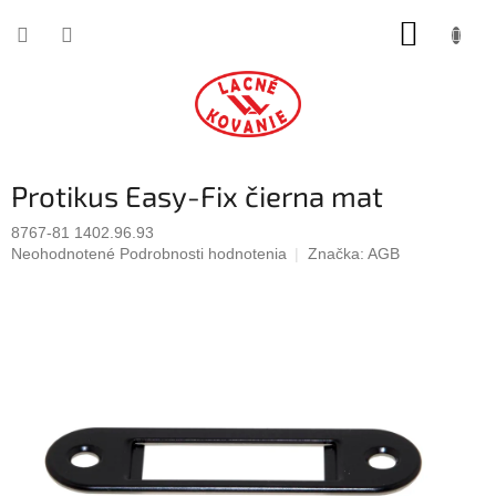
Prejsť
NÁKUP
na
obsah
KOŠÍK
Protikus Easy-Fix čierna mat
8767-81 1402.96.93
Priemerné
Neohodnotené
Podrobnosti hodnotenia
Značka:
AGB
hodnotenie
produktu
je
0,0
z
5
hviezdičiek.