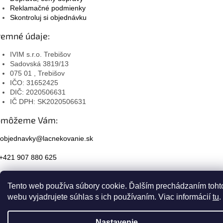
Reklamačné podmienky
Skontroluj si objednávku
remné údaje:
IVIM s.r.o. Trebišov
Sadovská 3819/13
075 01 , Trebišov
IČO: 31652425
DIČ: 2020506631
IČ DPH: SK2020506631
omôžeme Vám:
objednavky@lacnekovanie.sk
+421 907 880 625
Facebook
Tento web používa súbory cookie. Ďalším prechádzaním toht
Instagram
webu vyjadrujete súhlas s ich používaním. Viac informácií
tu
.
Nastavenie