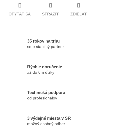
OPÝTAŤ SA
STRÁŽIŤ
ZDIEĽAŤ
35 rokov na trhu
sme stabilný partner
Rýchle doručenie
až do 6m dĺžky
Technická podpora
od profesionálov
3 výdajné miesta v SR
možný osobný odber