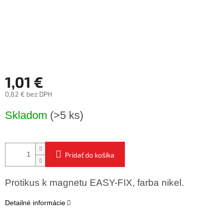
1,01 €
0,82 € bez DPH
Jednotková
Skladom
(>5 ks)
cena:
Pridať do košíka
Protikus k magnetu EASY-FIX, farba nikel.
Detailné informácie