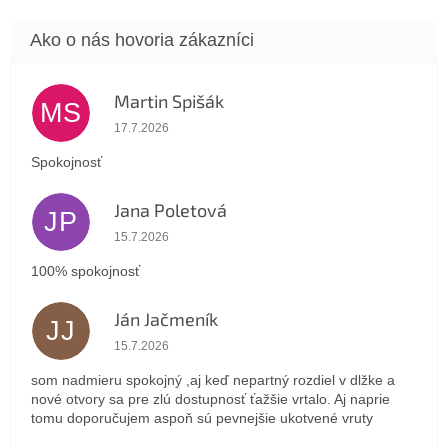
Martin Spišák
MS
Hodnotenie obchodu je 5 z 5 hviezdičiek.
17.7.2026
Spokojnosť
Jana Poletová
JP
Hodnotenie obchodu je 5 z 5 hviezdičiek.
15.7.2026
100% spokojnosť
Ján Jačmeník
JJ
Hodnotenie obchodu je 5 z 5 hviezdičiek.
15.7.2026
som nadmieru spokojný ,aj keď nepartný rozdiel v dlžke a
nové otvory sa pre zlú dostupnosť ťažšie vrtalo. Aj naprie
tomu doporučujem aspoň sú pevnejšie ukotvené vruty