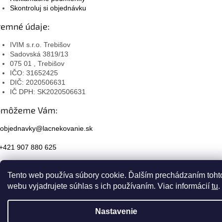
Skontroluj si objednávku
remné údaje:
IVIM s.r.o. Trebišov
Sadovská 3819/13
075 01 , Trebišov
IČO: 31652425
DIČ: 2020506631
IČ DPH: SK2020506631
omôžeme Vám:
objednavky@lacnekovanie.sk
+421 907 880 625
Facebook
Tento web používa súbory cookie. Ďalším prechádzaním toht
Instagram
webu vyjadrujete súhlas s ich používaním. Viac informácií
tu
.
Nastavenie