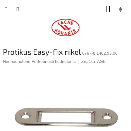
Prejsť
NÁKUP
na
obsah
KOŠÍK
Protikus Easy-Fix nikel
8767-8 1402.96.06
Priemerné
Neohodnotené
Podrobnosti hodnotenia
Značka:
AGB
hodnotenie
produktu
je
0,0
z
5
hviezdičiek.