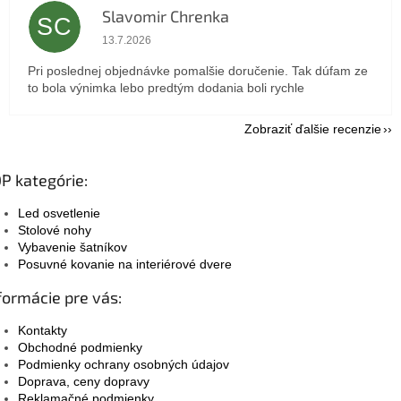
Slavomir Chrenka
SC
Hodnotenie obchodu je 5 z 5 hviezdičiek.
13.7.2026
Pri poslednej objednávke pomalšie doručenie. Tak dúfam ze
to bola výnimka lebo predtým dodania boli rychle
Zobraziť ďalšie recenzie
P kategórie:
Led osvetlenie
Stolové nohy
Vybavenie šatníkov
Posuvné kovanie na interiérové dvere
formácie pre vás:
Kontakty
Obchodné podmienky
Podmienky ochrany osobných údajov
Doprava, ceny dopravy
Reklamačné podmienky