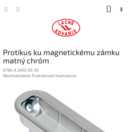
Prejsť
NÁKUP
na
obsah
KOŠÍK
Protikus ku magnetickému zámku
matný chróm
8766-4 2402.05.34
Priemerné
Neohodnotené
Podrobnosti hodnotenia
hodnotenie
produktu
je
0,0
z
5
hviezdičiek.