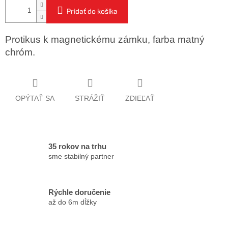
Pridať do košíka
Protikus k magnetickému zámku, farba matný
chróm.
OPÝTAŤ SA
STRÁŽIŤ
ZDIEĽAŤ
35 rokov na trhu
sme stabilný partner
Rýchle doručenie
až do 6m dĺžky