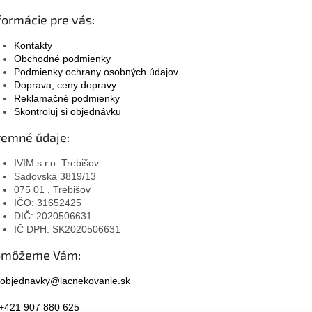
formácie pre vás:
Kontakty
Obchodné podmienky
Podmienky ochrany osobných údajov
Doprava, ceny dopravy
Reklamačné podmienky
Skontroluj si objednávku
remné údaje:
IVIM s.r.o. Trebišov
Sadovská 3819/13
075 01 , Trebišov
IČO: 31652425
DIČ: 2020506631
IČ DPH: SK2020506631
omôžeme Vám:
objednavky@lacnekovanie.sk
+421 907 880 625