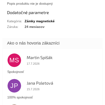
Popis produktu nie je dostupný
Dodatočné parametre
Kategória
:
Zámky magnetické
Záruka
:
24 mesiacov
Martin Spišák
MS
Hodnotenie obchodu je 5 z 5 hviezdičiek.
17.7.2026
Spokojnosť
Jana Poletová
JP
Hodnotenie obchodu je 5 z 5 hviezdičiek.
15.7.2026
100% spokojnosť