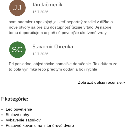
Ján Jačmeník
JJ
Hodnotenie obchodu je 5 z 5 hviezdičiek.
15.7.2026
som nadmieru spokojný ,aj keď nepartný rozdiel v dlžke a
nové otvory sa pre zlú dostupnosť ťažšie vrtalo. Aj naprie
tomu doporučujem aspoň sú pevnejšie ukotvené vruty
Slavomir Chrenka
SC
Hodnotenie obchodu je 5 z 5 hviezdičiek.
13.7.2026
Pri poslednej objednávke pomalšie doručenie. Tak dúfam ze
to bola výnimka lebo predtým dodania boli rychle
Zobraziť ďalšie recenzie
P kategórie:
Led osvetlenie
Stolové nohy
Vybavenie šatníkov
Posuvné kovanie na interiérové dvere