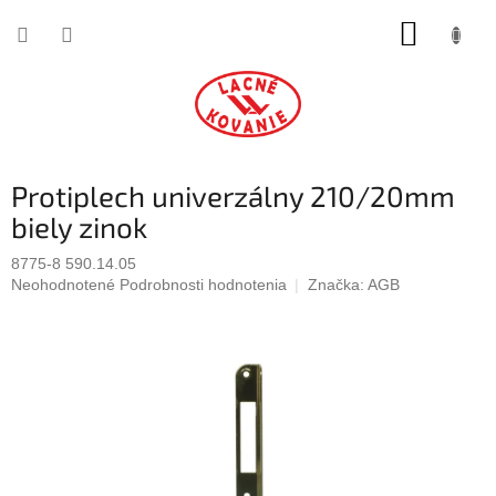
Prejsť
NÁKUP
na
obsah
KOŠÍK
Protiplech univerzálny 210/20mm
biely zinok
8775-8 590.14.05
Priemerné
Neohodnotené
Podrobnosti hodnotenia
Značka:
AGB
hodnotenie
produktu
je
0,0
z
5
hviezdičiek.