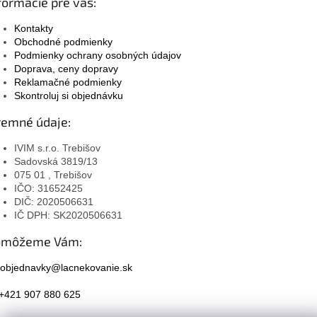
formácie pre vás:
Kontakty
Obchodné podmienky
Podmienky ochrany osobných údajov
Doprava, ceny dopravy
Reklamačné podmienky
Skontroluj si objednávku
remné údaje:
IVIM s.r.o. Trebišov
Sadovská 3819/13
075 01 , Trebišov
IČO: 31652425
DIČ: 2020506631
IČ DPH: SK2020506631
omôžeme Vám:
objednavky@lacnekovanie.sk
+421 907 880 625