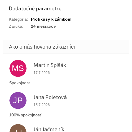
Dodatočné parametre
Kategória
:
Protikusy k zámkom
Záruka
:
24 mesiacov
Martin Spišák
MS
Hodnotenie obchodu je 5 z 5 hviezdičiek.
17.7.2026
Spokojnosť
Jana Poletová
JP
Hodnotenie obchodu je 5 z 5 hviezdičiek.
15.7.2026
100% spokojnosť
Ján Jačmeník