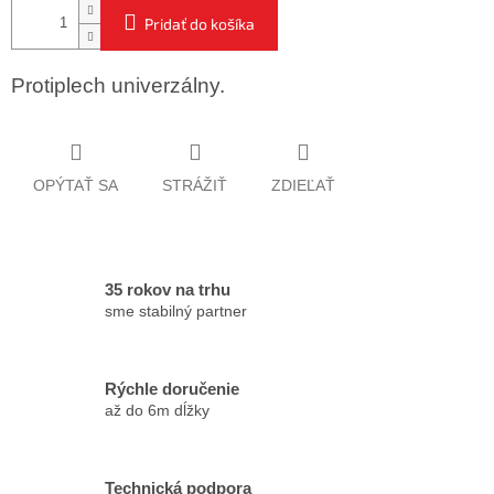
Pridať do košíka
Protiplech univerzálny.
OPÝTAŤ SA
STRÁŽIŤ
ZDIEĽAŤ
35 rokov na trhu
sme stabilný partner
Rýchle doručenie
až do 6m dĺžky
Technická podpora