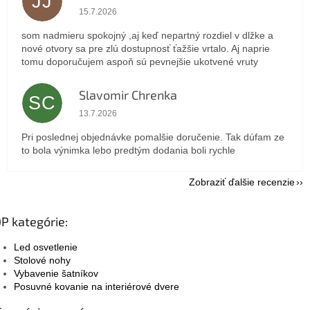
JJ
Hodnotenie obchodu je 5 z 5 hviezdičiek.
15.7.2026
som nadmieru spokojný ,aj keď nepartný rozdiel v dlžke a
nové otvory sa pre zlú dostupnosť ťažšie vrtalo. Aj naprie
tomu doporučujem aspoň sú pevnejšie ukotvené vruty
Slavomir Chrenka
SC
Hodnotenie obchodu je 5 z 5 hviezdičiek.
13.7.2026
Pri poslednej objednávke pomalšie doručenie. Tak dúfam ze
to bola výnimka lebo predtým dodania boli rychle
Zobraziť ďalšie recenzie
P kategórie:
Led osvetlenie
Stolové nohy
Vybavenie šatníkov
Posuvné kovanie na interiérové dvere