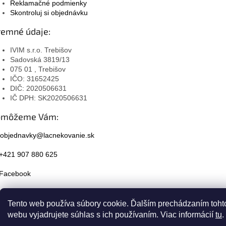
Reklamačné podmienky
Skontroluj si objednávku
remné údaje:
IVIM s.r.o. Trebišov
Sadovská 3819/13
075 01 , Trebišov
IČO: 31652425
DIČ: 2020506631
IČ DPH: SK2020506631
omôžeme Vám:
objednavky@lacnekovanie.sk
+421 907 880 625
Facebook
Instagram
Tento web používa súbory cookie. Ďalším prechádzaním toht
webu vyjadrujete súhlas s ich používaním. Viac informácií
tu
.