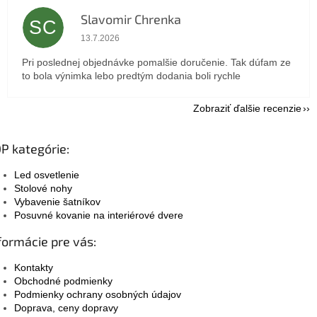
Slavomir Chrenka
SC
Hodnotenie obchodu je 5 z 5 hviezdičiek.
13.7.2026
Pri poslednej objednávke pomalšie doručenie. Tak dúfam ze
to bola výnimka lebo predtým dodania boli rychle
Zobraziť ďalšie recenzie
P kategórie:
Led osvetlenie
Stolové nohy
Vybavenie šatníkov
Posuvné kovanie na interiérové dvere
formácie pre vás:
Kontakty
Obchodné podmienky
Podmienky ochrany osobných údajov
Doprava, ceny dopravy