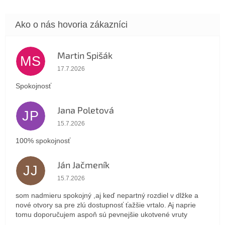
Martin Spišák
MS
Hodnotenie obchodu je 5 z 5 hviezdičiek.
17.7.2026
Spokojnosť
Jana Poletová
JP
Hodnotenie obchodu je 5 z 5 hviezdičiek.
15.7.2026
100% spokojnosť
Ján Jačmeník
JJ
Hodnotenie obchodu je 5 z 5 hviezdičiek.
15.7.2026
som nadmieru spokojný ,aj keď nepartný rozdiel v dlžke a
nové otvory sa pre zlú dostupnosť ťažšie vrtalo. Aj naprie
tomu doporučujem aspoň sú pevnejšie ukotvené vruty