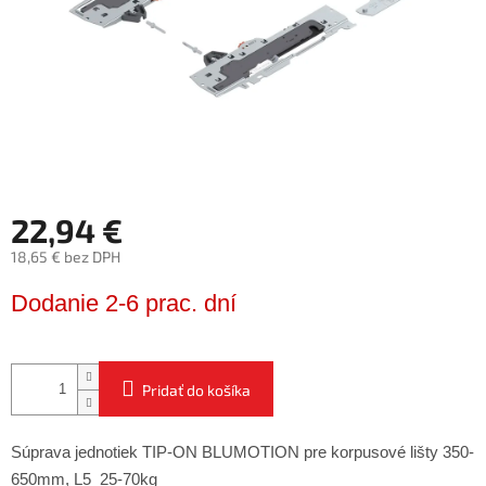
22,94 €
18,65 € bez DPH
Jednotková
Dodanie 2-6 prac. dní
cena:
Pridať do košíka
Súprava jednotiek TIP-ON BLUMOTION pre korpusové lišty 350-
650mm, L5 25-70kg