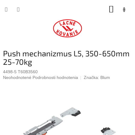
Prejsť
NÁKUP
na
obsah
KOŠÍK
Push mechanizmus L5, 350-650mm
25-70kg
4498-5 T60B3560
Priemerné
Neohodnotené
Podrobnosti hodnotenia
Značka:
Blum
hodnotenie
produktu
je
0,0
z
5
hviezdičiek.