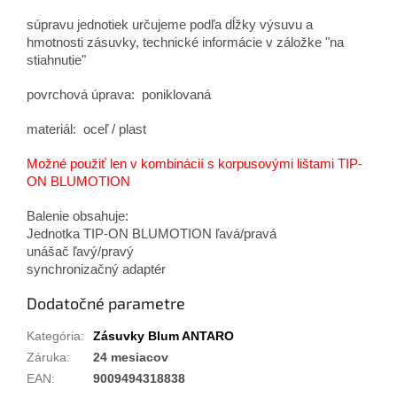
súpravu jednotiek určujeme podľa dĺžky výsuvu a
hmotnosti zásuvky, technické informácie v záložke "na
stiahnutie"
povrchová úprava: poniklovaná
materiál: oceľ / plast
Možné použiť len v kombinácií s korpusovými lištami TIP-
ON BLUMOTION
Balenie obsahuje:
Jednotka TIP-ON BLUMOTION ľavá/pravá
unášač ľavý/pravý
synchronizačný adaptér
Dodatočné parametre
Kategória
:
Zásuvky Blum ANTARO
Záruka
:
24 mesiacov
EAN
:
9009494318838