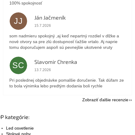
100% spokojnosť
Ján Jačmeník
JJ
Hodnotenie obchodu je 5 z 5 hviezdičiek.
15.7.2026
som nadmieru spokojný ,aj keď nepartný rozdiel v dlžke a
nové otvory sa pre zlú dostupnosť ťažšie vrtalo. Aj naprie
tomu doporučujem aspoň sú pevnejšie ukotvené vruty
Slavomir Chrenka
SC
Hodnotenie obchodu je 5 z 5 hviezdičiek.
13.7.2026
Pri poslednej objednávke pomalšie doručenie. Tak dúfam ze
to bola výnimka lebo predtým dodania boli rychle
Zobraziť ďalšie recenzie
P kategórie:
Led osvetlenie
Stolové nohy