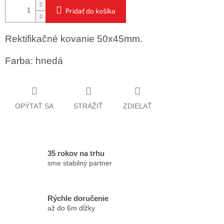
Pridať do košíka
Rektifikačné kovanie 50x45mm.
Farba: hnedá
OPÝTAŤ SA
STRÁŽIŤ
ZDIEĽAŤ
35 rokov na trhu
sme stabilný partner
Rýchle doručenie
až do 6m dĺžky